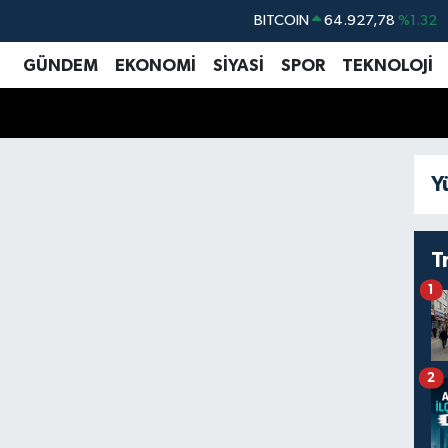
BITCOIN
64.927,78
%1.32
DOLAR
47,5894
%0.08
GÜNDEM
EKONOMİ
SİYASİ
SPOR
TEKNOLOJİ
EURO
55,0398
%-0.02
STERLİN
64,1581
%0.16
GRAM ALTIN
6508.83
%4.44
Y
BİST100
13.703
%11
T
1
2