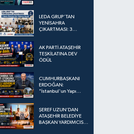
LEDA GRUP’TAN
YENİSAHRA
ÇIKARTMASI: 3
Adada Dönüşüm İçin
Düğmeye Basıldı!
AK PARTİ ATAŞEHİR
TEŞKİLATINA DEV
ÖDÜL
CUMHURBAŞKANI
ERDOĞAN:
"İstanbul'un Yapı
Stokunu
Güçlendirmek Milli
ŞEREF UZUN’DAN
Güvenlik Sorunudur"
ATAŞEHİR BELEDİYE
BAŞKAN YARDIMCISI
EKREM KÖSE’YE