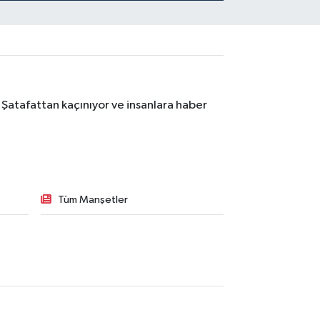
"HAYIRLI OLSUN"
ZİYARETİ
 Şatafattan kaçınıyor ve insanlara haber
Tüm Manşetler