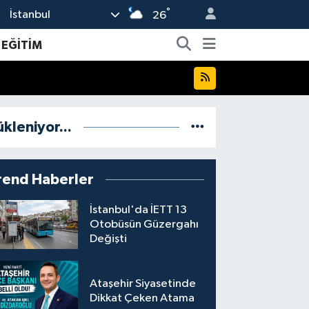
°
İstanbul
26
EĞİTİM
ükleniyor...
rend Haberler
İstanbul'da İETT 13
Otobüsün Güzergahı
Değişti
Ataşehir Siyasetinde
Dikkat Çeken Atama