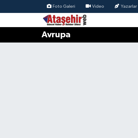
Foto Galeri
Video
Yazarlar
Hava Durumu
Avrupa
Trafik Durumu
Süper Lig Puan Durumu ve Fikstür
Tüm Manşetler
Son Dakika Haberleri
Haber Arşivi