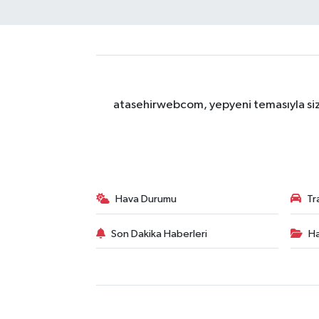
atasehirwebcom, yepyeni temasıyla sizle
Hava Durumu
Tr
Son Dakika Haberleri
Ha