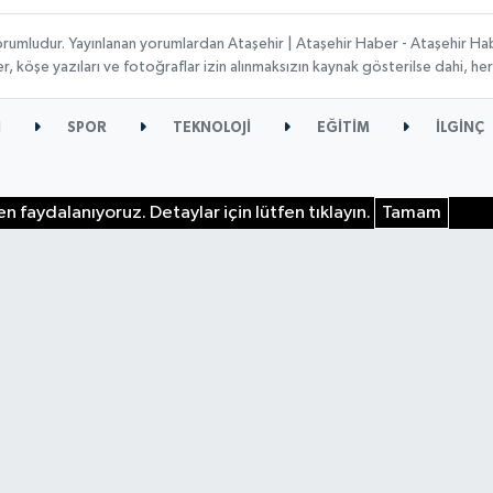
orumludur. Yayınlanan yorumlardan Ataşehir | Ataşehir Haber - Ataşehir Habe
ber, köşe yazıları ve fotoğraflar izin alınmaksızın kaynak gösterilse dahi, 
İ
SPOR
TEKNOLOJİ
EĞİTİM
İLGİNÇ
n faydalanıyoruz. Detaylar için lütfen tıklayın.
Tamam