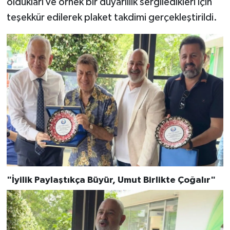
oldukları ve örnek bir duyarlılık sergiledikleri için
teşekkür edilerek plaket takdimi gerçekleştirildi.
"İyilik Paylaştıkça Büyür, Umut Birlikte Çoğalır"