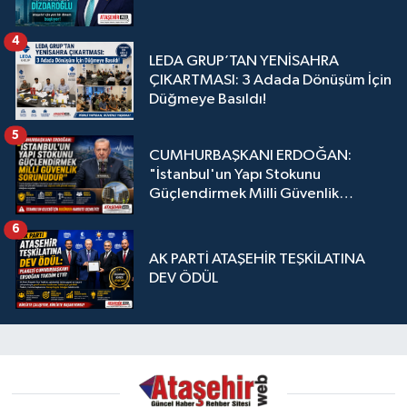
4
LEDA GRUP’TAN YENİSAHRA
ÇIKARTMASI: 3 Adada Dönüşüm İçin
Düğmeye Basıldı!
5
CUMHURBAŞKANI ERDOĞAN:
"İstanbul'un Yapı Stokunu
Güçlendirmek Milli Güvenlik
Sorunudur"
6
AK PARTİ ATAŞEHİR TEŞKİLATINA
DEV ÖDÜL