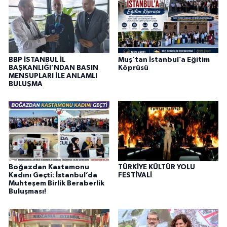
BBP İSTANBUL İL
Muş’tan İstanbul’a Eğitim
BAŞKANLIĞI’NDAN BASIN
Köprüsü
MENSUPLARI İLE ANLAMLI
BULUŞMA
Boğazdan Kastamonu
TÜRKİYE KÜLTÜR YOLU
Kadını Geçti: İstanbul’da
FESTİVALİ
Muhteşem Birlik Beraberlik
Buluşması!