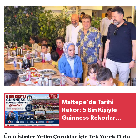
Maltepe’de Tarihi
Rekor: 5 Bin Kişiyle
Guinness Rekorlar
Kitabı'na Girdiler!
Ünlü İsimler Yetim Çocuklar İçin Tek Yürek Oldu