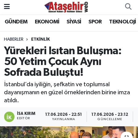
GÜNDEM
EKONOMİ
SİYASİ
SPOR
TEKNOLOJİ
Hava Durumu
Trafik Durumu
HABERLER
ETKİNLİK
Yürekleri Isıtan Buluşma:
Süper Lig Puan Durumu ve Fikstür
50 Yetim Çocuk Aynı
Sofrada Buluştu!
Tüm Manşetler
İstanbul’da iyiliğin, şefkatin ve toplumsal
Son Dakika Haberleri
dayanışmanın en güzel örneklerinden birine imza
atıldı.
Haber Arşivi
İSA KIRIM
17.06.2026 - 22:51
17.06.2026 - 23:12
EDITÖR
YAYINLANMA
GÜNCELLEME