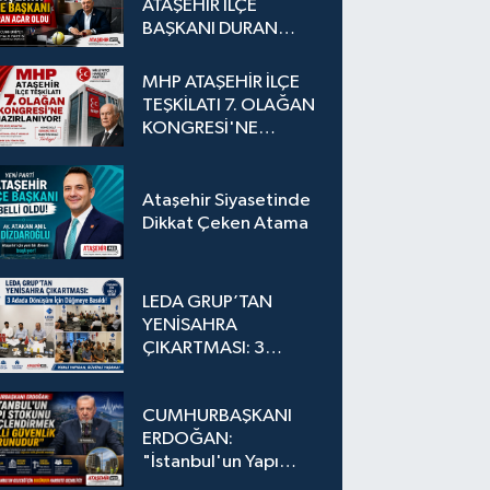
ATAŞEHİR İLÇE
BAŞKANI DURAN
ACAR OLDU
MHP ATAŞEHİR İLÇE
TEŞKİLATI 7. OLAĞAN
KONGRESİ'NE
HAZIRLANIYOR!
Ataşehir Siyasetinde
Dikkat Çeken Atama
LEDA GRUP’TAN
YENİSAHRA
ÇIKARTMASI: 3
Adada Dönüşüm İçin
Düğmeye Basıldı!
CUMHURBAŞKANI
ERDOĞAN:
"İstanbul'un Yapı
Stokunu