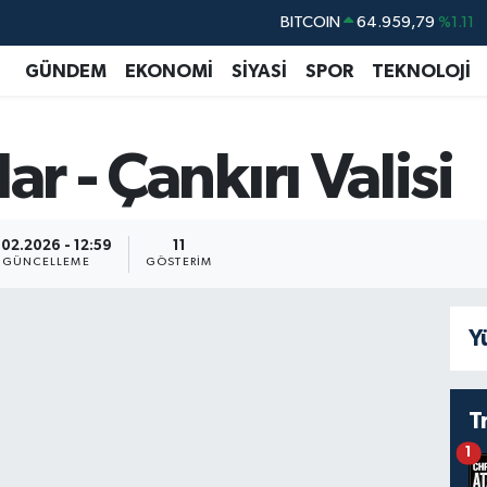
BITCOIN
64.959,79
%1.11
DOLAR
47,7436
%0.18
GÜNDEM
EKONOMİ
SİYASİ
SPOR
TEKNOLOJİ
EURO
55,2510
%0.32
STERLİN
64,4811
%0.38
ar - Çankırı Valisi
GRAM ALTIN
6660.55
%0.03
BİST100
13.779
%-14
.02.2026 - 12:59
11
GÜNCELLEME
GÖSTERIM
Y
T
1