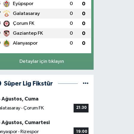
6
Eyüpspor
0
0
7
Galatasaray
0
0
8
Çorum FK
0
0
9
Gaziantep FK
0
0
0
Alanyaspor
0
0
Detaylar için tıklayın
Süper Lig Fikstür
4 Ağustos, Cuma
latasaray - Çorum FK
21:30
5 Ağustos, Cumartesi
nyaspor - Rizespor
19:00