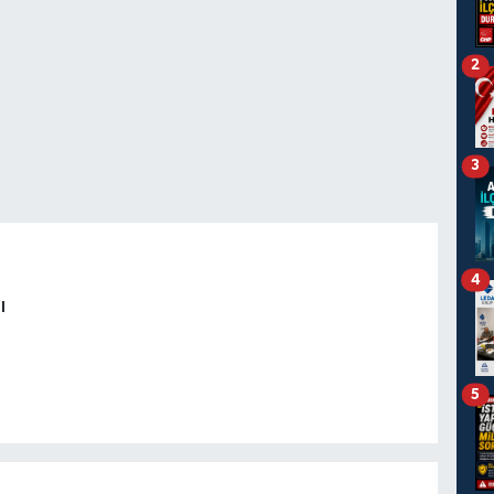
2
3
4
ı
5