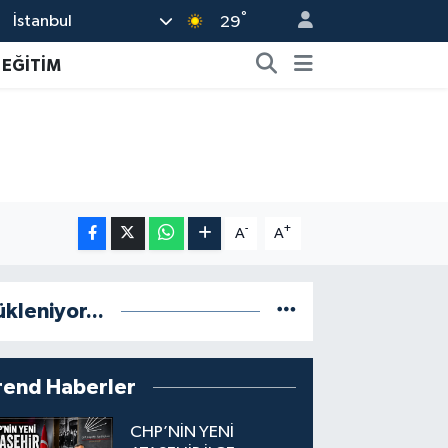
°
İstanbul
29
EĞİTİM
-
+
A
A
ükleniyor...
rend Haberler
CHP’NİN YENİ