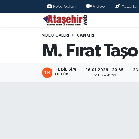
Foto Galeri
Video
Yazarlar
Hava Durumu
VIDEO GALERI
ÇANKIRI
Trafik Durumu
M. Fırat Taşol
Süper Lig Puan Durumu ve Fikstür
TE BILIŞIM
Tüm Manşetler
16.01.2026 - 20:35
23
EDITÖR
YAYINLANMA
Son Dakika Haberleri
Haber Arşivi