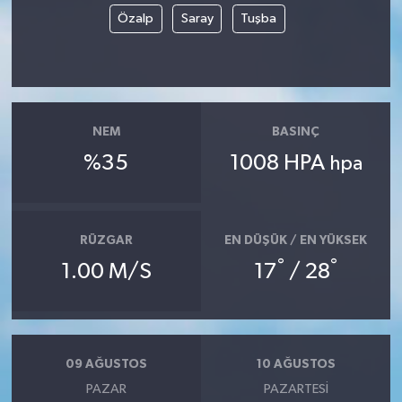
Özalp
Saray
Tuşba
NEM
BASINÇ
%35
1008 HPA
hpa
RÜZGAR
EN DÜŞÜK / EN YÜKSEK
°
°
1.00 M/S
17
/ 28
09 AĞUSTOS
10 AĞUSTOS
PAZAR
PAZARTESI