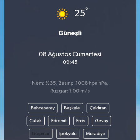
°
25
Güneşli
08 Ağustos Cumartesi
09:45
Nem: %35, Basınç: 1008 hpa hPa,
Rüzgar: 1.00 m/s
Bahçesaray
Başkale
Çaldıran
Çatak
Edremit
Erciş
Gevaş
Gürpınar
İpekyolu
Muradiye