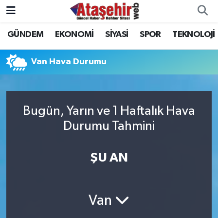
GÜNDEM
EKONOMİ
SİYASİ
SPOR
TEKNOLOJİ
Hava Durumu
Trafik Durumu
Van Hava Durumu
Süper Lig Puan Durumu ve Fikstür
Bugün, Yarın ve 1 Haftalık Hava
Tüm Manşetler
Durumu Tahmini
Son Dakika Haberleri
ŞU AN
Haber Arşivi
Van