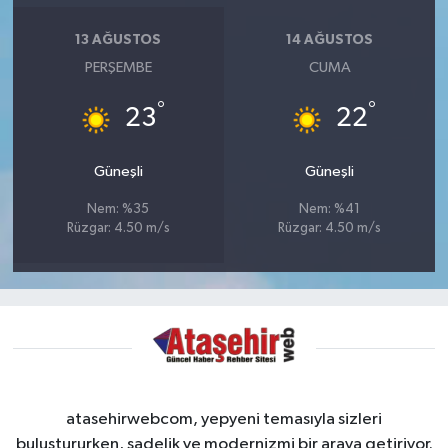
13 AĞUSTOS
14 AĞUSTOS
PERŞEMBE
CUMA
°
°
23
22
Güneşli
Güneşli
Nem: %35
Nem: %41
Rüzgar: 4.50 m/s
Rüzgar: 4.50 m/s
atasehirwebcom, yepyeni temasıyla sizleri
buluştururken, sadelik ve modernizmi bir araya getiriyor.