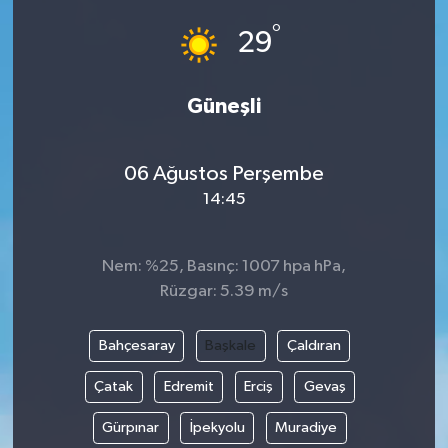
°
29
Güneşli
06 Ağustos Perşembe
14:45
Nem: %25, Basınç: 1007 hpa hPa,
Rüzgar: 5.39 m/s
Bahçesaray
Başkale
Çaldıran
Çatak
Edremit
Erciş
Gevaş
Gürpınar
İpekyolu
Muradiye