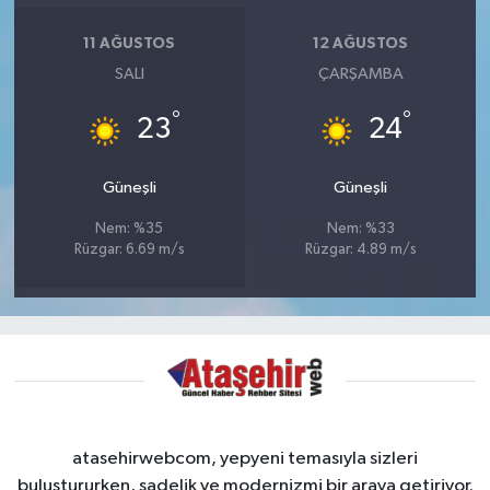
11 AĞUSTOS
12 AĞUSTOS
SALI
ÇARŞAMBA
°
°
23
24
Güneşli
Güneşli
Nem: %35
Nem: %33
Rüzgar: 6.69 m/s
Rüzgar: 4.89 m/s
atasehirwebcom, yepyeni temasıyla sizleri
buluştururken, sadelik ve modernizmi bir araya getiriyor.