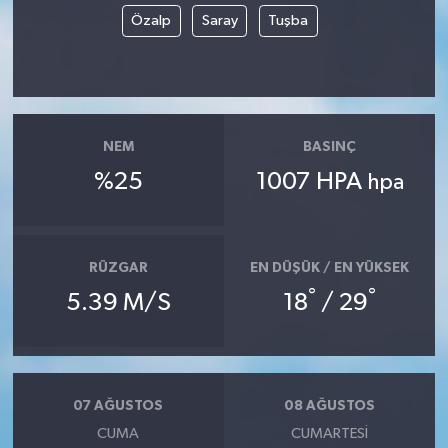
Özalp
Saray
Tuşba
NEM
BASINÇ
%25
1007 HPA
hpa
RÜZGAR
EN DÜŞÜK / EN YÜKSEK
°
°
5.39 M/S
18
/ 29
07 AĞUSTOS
08 AĞUSTOS
CUMA
CUMARTESI