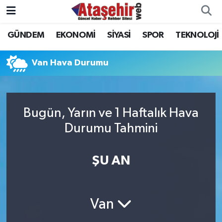
GÜNDEM
EKONOMİ
SİYASİ
SPOR
TEKNOLOJİ
Hava Durumu
Trafik Durumu
Van Hava Durumu
Süper Lig Puan Durumu ve Fikstür
Bugün, Yarın ve 1 Haftalık Hava
Tüm Manşetler
Durumu Tahmini
Son Dakika Haberleri
ŞU AN
Haber Arşivi
Van