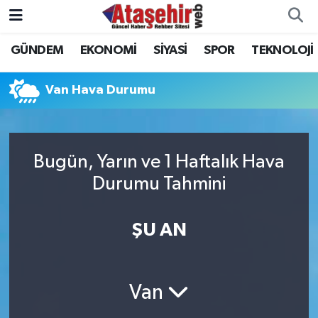
GÜNDEM
EKONOMİ
SİYASİ
SPOR
TEKNOLOJİ
Hava Durumu
Trafik Durumu
Van Hava Durumu
Süper Lig Puan Durumu ve Fikstür
Bugün, Yarın ve 1 Haftalık Hava
Tüm Manşetler
Durumu Tahmini
Son Dakika Haberleri
ŞU AN
Haber Arşivi
Van