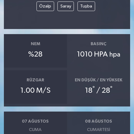
Özalp
Saray
Tuşba
NEM
BASINÇ
%28
1010 HPA
hpa
RÜZGAR
EN DÜŞÜK / EN YÜKSEK
°
°
1.00 M/S
18
/ 28
07 AĞUSTOS
08 AĞUSTOS
CUMA
CUMARTESI