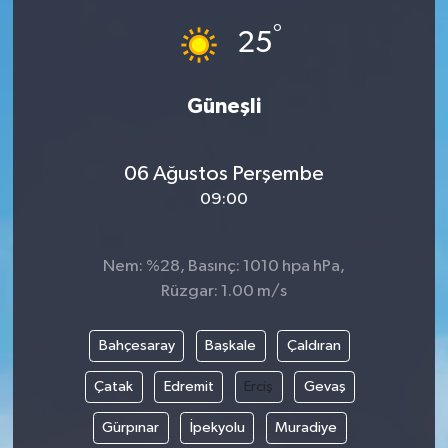
°
25
Güneşli
06 Ağustos Perşembe
09:00
Nem: %28, Basınç: 1010 hpa hPa,
Rüzgar: 1.00 m/s
Bahçesaray
Başkale
Çaldıran
Çatak
Edremit
Erciş
Gevaş
Gürpınar
İpekyolu
Muradiye