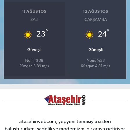
11 AĞUSTOS
12 AĞUSTOS
SALI
ÇARŞAMBA
°
°
23
24
Güneşli
Güneşli
Nem: %38
Nem: %33
Rüzgar: 3.89 m/s
Rüzgar: 4.81 m/s
atasehirwebcom, yepyeni temasıyla sizleri
buluştururken, sadelik ve modernizmi bir araya getiriyor.