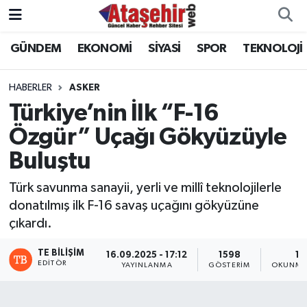
GÜNDEM
EKONOMİ
SİYASİ
SPOR
TEKNOLOJİ
Hava Durumu
Trafik Durumu
HABERLER
ASKER
Türkiye’nin İlk “F-16
Süper Lig Puan Durumu ve Fikstür
Özgür” Uçağı Gökyüzüyle
Buluştu
Tüm Manşetler
Türk savunma sanayii, yerli ve millî teknolojilerle
Son Dakika Haberleri
donatılmış ilk F-16 savaş uçağını gökyüzüne
çıkardı.
Haber Arşivi
TE BILIŞIM
16.09.2025 - 17:12
1598
1 
EDITÖR
YAYINLANMA
GÖSTERIM
OKUNMA 