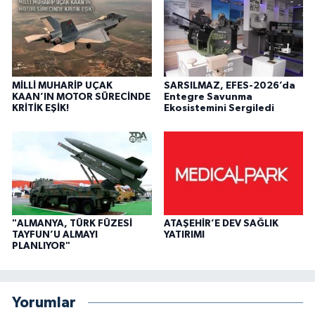
MİLLİ MUHARİP UÇAK
SARSILMAZ, EFES-2026’da
KAAN’IN MOTOR SÜRECİNDE
Entegre Savunma
KRİTİK EŞİK!
Ekosistemini Sergiledi
"ALMANYA, TÜRK FÜZESİ
ATAŞEHİR’E DEV SAĞLIK
TAYFUN’U ALMAYI
YATIRIMI
PLANLIYOR"
Yorumlar