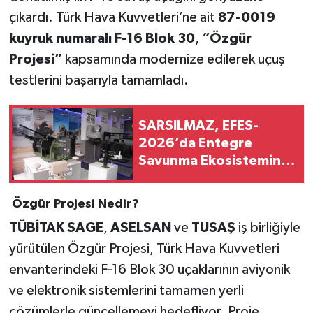
çıkardı. Türk Hava Kuvvetleri’ne ait
87-0019
kuyruk numaralı F-16 Blok 30
,
“Özgür
Projesi”
kapsamında modernize edilerek uçuş
testlerini başarıyla tamamladı.
SARSILMAZ, EFES-
2026’da Entegre
Savunma Ekosistemini
Sergiledi
Özgür Projesi Nedir?
TÜBİTAK SAGE
,
ASELSAN
ve
TUSAŞ
iş birliğiyle
yürütülen Özgür Projesi, Türk Hava Kuvvetleri
envanterindeki F-16 Blok 30 uçaklarının aviyonik
ve elektronik sistemlerini tamamen yerli
çözümlerle güncellemeyi hedefliyor. Proje