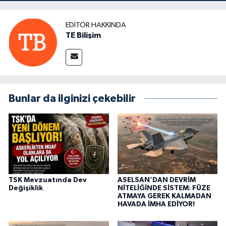
EDITÖR HAKKINDA
TE Bilişim
Bunlar da ilginizi çekebilir
TSK Mevzuatında Dev
ASELSAN’DAN DEVRİM
Değişiklik
NİTELİĞİNDE SİSTEM: FÜZE
ATMAYA GEREK KALMADAN
HAVADA İMHA EDİYOR!