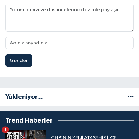
Gönder
Yükleniyor...
Trend Haberler
1
CHP’NİN YENİ ATAŞEHİR İLÇE