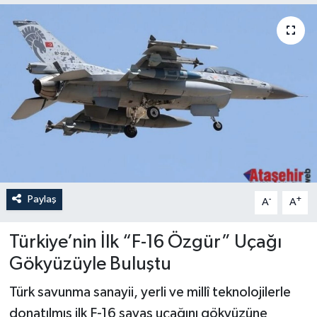
Paylaş
-
+
A
A
Türkiye’nin İlk “F-16 Özgür” Uçağı
Gökyüzüyle Buluştu
Türk savunma sanayii, yerli ve millî teknolojilerle
donatılmış ilk F-16 savaş uçağını gökyüzüne