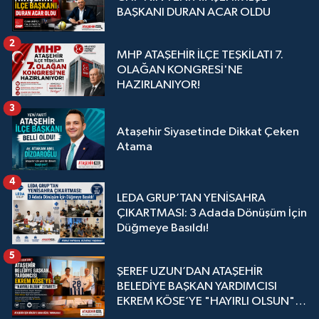
BAŞKANI DURAN ACAR OLDU
2
MHP ATAŞEHİR İLÇE TEŞKİLATI 7.
OLAĞAN KONGRESİ'NE
HAZIRLANIYOR!
3
Ataşehir Siyasetinde Dikkat Çeken
Atama
4
LEDA GRUP’TAN YENİSAHRA
ÇIKARTMASI: 3 Adada Dönüşüm İçin
Düğmeye Basıldı!
5
ŞEREF UZUN’DAN ATAŞEHİR
BELEDİYE BAŞKAN YARDIMCISI
EKREM KÖSE’YE "HAYIRLI OLSUN"
ZİYARETİ