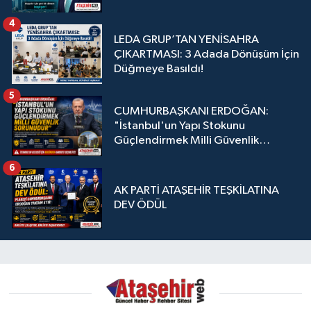
4
LEDA GRUP’TAN YENİSAHRA
ÇIKARTMASI: 3 Adada Dönüşüm İçin
Düğmeye Basıldı!
5
CUMHURBAŞKANI ERDOĞAN:
"İstanbul'un Yapı Stokunu
Güçlendirmek Milli Güvenlik
Sorunudur"
6
AK PARTİ ATAŞEHİR TEŞKİLATINA
DEV ÖDÜL