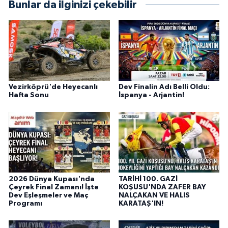
Bunlar da ilginizi çekebilir
Vezirköprü'de Heyecanlı
Dev Finalin Adı Belli Oldu:
Hafta Sonu
İspanya - Arjantin!
2026 Dünya Kupası'nda
TARİHİ 100. GAZİ
Çeyrek Final Zamanı! İşte
KOŞUSU'NDA ZAFER BAY
Dev Eşleşmeler ve Maç
NALÇAKAN VE HALIS
Programı
KARATAŞ'IN!