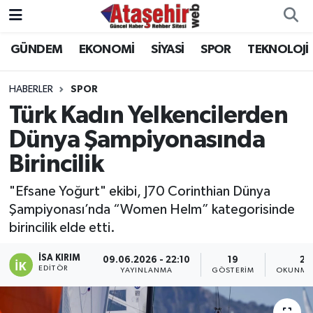
GÜNDEM
EKONOMİ
SİYASİ
SPOR
TEKNOLOJİ
Hava Durumu
Trafik Durumu
HABERLER
SPOR
Türk Kadın Yelkencilerden
Süper Lig Puan Durumu ve Fikstür
Dünya Şampiyonasında
Birincilik
Tüm Manşetler
"Efsane Yoğurt" ekibi, J70 Corinthian Dünya
Son Dakika Haberleri
Şampiyonası’nda “Women Helm” kategorisinde
birincilik elde etti.
Haber Arşivi
İSA KIRIM
09.06.2026 - 22:10
19
2 
EDITÖR
YAYINLANMA
GÖSTERIM
OKUNMA 