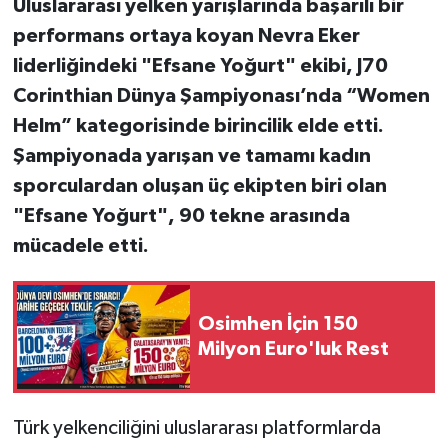
Uluslararası yelken yarışlarında başarılı bir
performans ortaya koyan Nevra Eker
liderliğindeki "Efsane Yoğurt" ekibi, J70
Corinthian Dünya Şampiyonası’nda “Women
Helm” kategorisinde birincilik elde etti.
Şampiyonada yarışan ve tamamı kadın
sporculardan oluşan üç ekipten biri olan
"Efsane Yoğurt", 90 tekne arasında
mücadele etti.
Osimhen İçin 150
Milyon Euro'luk Rest
Türk yelkenciliğini uluslararası platformlarda