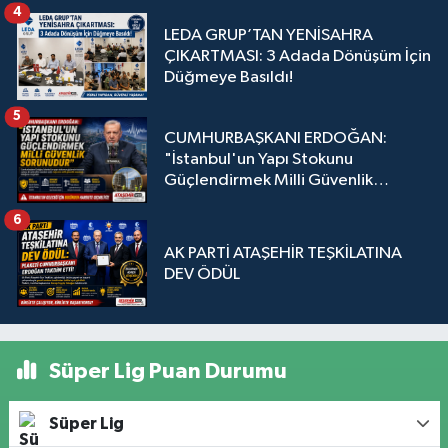
4
LEDA GRUP’TAN YENİSAHRA
ÇIKARTMASI: 3 Adada Dönüşüm İçin
Düğmeye Basıldı!
5
CUMHURBAŞKANI ERDOĞAN:
"İstanbul'un Yapı Stokunu
Güçlendirmek Milli Güvenlik
Sorunudur"
6
AK PARTİ ATAŞEHİR TEŞKİLATINA
DEV ÖDÜL
Süper Lig Puan Durumu
Süper Lig