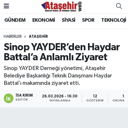
GÜNDEM
EKONOMİ
SİYASİ
SPOR
TEKNOLOJİ
Hava Durumu
Trafik Durumu
HABERLER
ATAŞEHİR
Sinop YAYDER’den Haydar
Süper Lig Puan Durumu ve Fikstür
Battal’a Anlamlı Ziyaret
Tüm Manşetler
Sinop YAYDER Derneği yönetimi, Ataşehir
Belediye Başkanlığı Teknik Danışmanı Haydar
Son Dakika Haberleri
Battal’ı makamında ziyaret etti.
Haber Arşivi
İSA KIRIM
26.03.2026 - 16:30
12
1 
EDITÖR
YAYINLANMA
GÖSTERIM
OKUNMA 