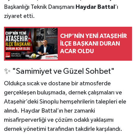
Başkanlığı Teknik Danışmanı
Haydar Battal
’ı
ziyaret etti.
CHP’NİN YENİ ATAŞEHİR
İLÇE BAŞKANI DURAN
ACAR OLDU
✨ "Samimiyet ve Güzel Sohbet"
Oldukça sıcak ve dostane bir atmosferde
gerçekleşen buluşmada, dernek çalışmaları ve
Ataşehir’deki Sinoplu hemşehrilerin talepleri ele
alındı. Haydar Battal’ın her zamanki
misafirperverliği ve çözüm odaklı yaklaşımı
dernek yönetimi tarafından takdirle karşılandı.