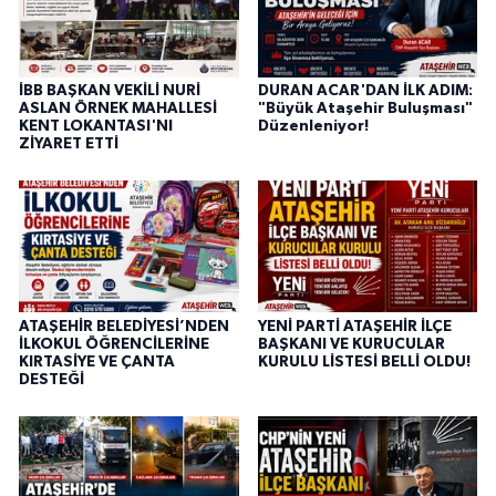
İBB BAŞKAN VEKİLİ NURİ
DURAN ACAR'DAN İLK ADIM:
ASLAN ÖRNEK MAHALLESİ
"Büyük Ataşehir Buluşması"
KENT LOKANTASI'NI
Düzenleniyor!
ZİYARET ETTİ
ATAŞEHİR BELEDİYESİ’NDEN
YENİ PARTİ ATAŞEHİR İLÇE
İLKOKUL ÖĞRENCİLERİNE
BAŞKANI VE KURUCULAR
KIRTASİYE VE ÇANTA
KURULU LİSTESİ BELLİ OLDU!
DESTEĞİ