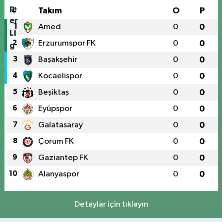
#
Takım
O
P
1
Amed
0
0
2
Erzurumspor FK
0
0
3
Başakşehir
0
0
4
Kocaelispor
0
0
5
Beşiktaş
0
0
6
Eyüpspor
0
0
7
Galatasaray
0
0
8
Çorum FK
0
0
9
Gaziantep FK
0
0
10
Alanyaspor
0
0
Detaylar için tıklayın