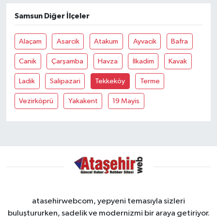
Samsun Diğer İlçeler
Alaçam
Asarcik
Atakum
Ayvacik
Bafra
Canik
Çarşamba
Havza
İlkadim
Kavak
Ladik
Salipazari
Tekkeköy
Terme
Vezirköprü
Yakakent
19 Mayis
atasehirwebcom, yepyeni temasıyla sizleri
buluştururken, sadelik ve modernizmi bir araya getiriyor.