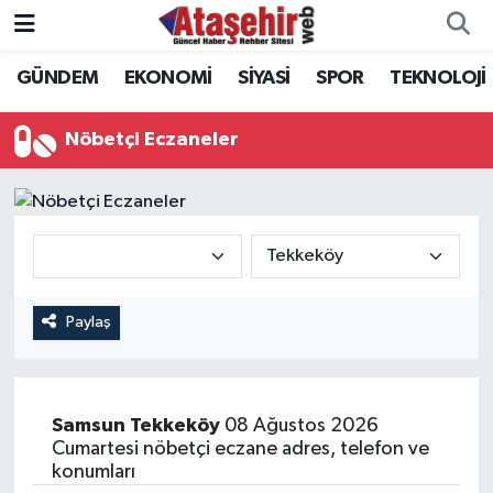
GÜNDEM
EKONOMİ
SİYASİ
SPOR
TEKNOLOJİ
Hava Durumu
Trafik Durumu
Nöbetçi Eczaneler
Süper Lig Puan Durumu ve Fikstür
Tüm Manşetler
Son Dakika Haberleri
Paylaş
Haber Arşivi
Samsun
Tekkeköy
08 Ağustos 2026
Cumartesi nöbetçi eczane adres, telefon ve
konumları