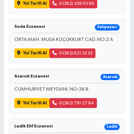
Yol Tarifi Al
0 (362) 256 03 60
Seda Eczanesi
Salıpazarı
ORTA MAH. MUSA KÜÇÜKKURT CAD. NO:2 A
Yol Tarifi Al
0 (362) 821 33 33
Asarcık Eczanesi
Asarcık
CUMHURİYET MEYDANI. NO:38 B
Yol Tarifi Al
0 (362) 791 27 84
Ladik Elif Eczanesi
Ladik