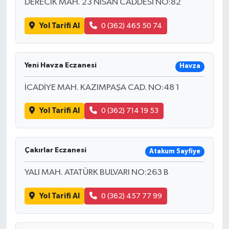
DERECİK MAH. 23 NISAN CADDESI NO:82
Yol Tarifi Al
0 (362) 465 50 74
Yeni Havza Eczanesi
Havza
İCADİYE MAH. KAZIMPAŞA CAD. NO:48 1
Yol Tarifi Al
0 (362) 714 19 53
Çakırlar Eczanesi
Atakum Sayfiye
YALI MAH. ATATÜRK BULVARI NO:263 B
Yol Tarifi Al
0 (362) 457 77 99