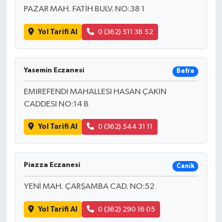
PAZAR MAH. FATİH BULV. NO:38 1
Yol Tarifi Al
0 (362) 511 38 52
Yasemin Eczanesi
Bafra
EMIREFENDI MAHALLESI HASAN ÇAKIN
CADDESI NO:14 B
Yol Tarifi Al
0 (362) 544 31 11
Piazza Eczanesi
Canik
YENİ MAH. ÇARŞAMBA CAD. NO:52
Yol Tarifi Al
0 (362) 290 16 05