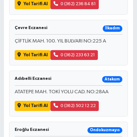
Yol Tarifi Al
0 (362) 236 84 81
Çevre Eczanesi
İlkadım
ÇİFTLİK MAH. 100. YIL BULVARI NO:225 A
Yol Tarifi Al
0 (362) 233 63 21
Adıbelli Eczanesi
Atakum
ATATEPE MAH. TOKİ YOLU CAD. NO:28AA
Yol Tarifi Al
0 (362) 502 12 22
Eroğlu Eczanesi
Ondokuzmayıs