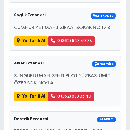
Sağlık Eczanesi
Vezirköprü
CUMHURİYET MAH.1.ZİRAAT SOKAK NO:17 B
Yol Tarifi Al
0 (362) 647 40 78
Alver Eczanesi
Çarşamba
SUNGURLU MAH. ŞEHİT PİLOT YÜZBAŞI ÜMİT
ÖZER SOK. NO:1 A
Yol Tarifi Al
0 (362) 833 35 40
Derecik Eczanesi
Atakum