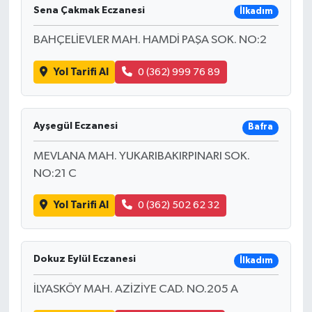
Sena Çakmak Eczanesi
İlkadım
BAHÇELİEVLER MAH. HAMDİ PAŞA SOK. NO:2
Yol Tarifi Al
0 (362) 999 76 89
Ayşegül Eczanesi
Bafra
MEVLANA MAH. YUKARIBAKIRPINARI SOK.
NO:21 C
Yol Tarifi Al
0 (362) 502 62 32
Dokuz Eylül Eczanesi
İlkadım
İLYASKÖY MAH. AZİZİYE CAD. NO.205 A