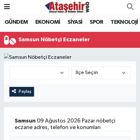
GÜNDEM
EKONOMİ
SİYASİ
SPOR
TEKNOLOJİ
Hava Durumu
Trafik Durumu
Samsun Nöbetçi Eczaneler
Süper Lig Puan Durumu ve Fikstür
Tüm Manşetler
Son Dakika Haberleri
Paylaş
Haber Arşivi
Samsun
09 Ağustos 2026 Pazar nöbetçi
eczane adres, telefon ve konumları