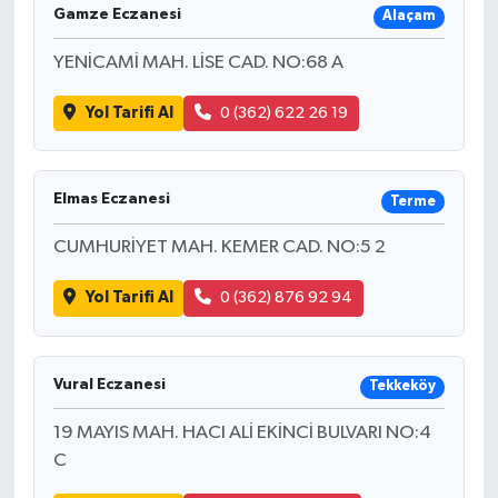
Gamze Eczanesi
Alaçam
YENİCAMİ MAH. LİSE CAD. NO:68 A
Yol Tarifi Al
0 (362) 622 26 19
Elmas Eczanesi
Terme
CUMHURİYET MAH. KEMER CAD. NO:5 2
Yol Tarifi Al
0 (362) 876 92 94
Vural Eczanesi
Tekkeköy
19 MAYIS MAH. HACI ALİ EKİNCİ BULVARI NO:4
C