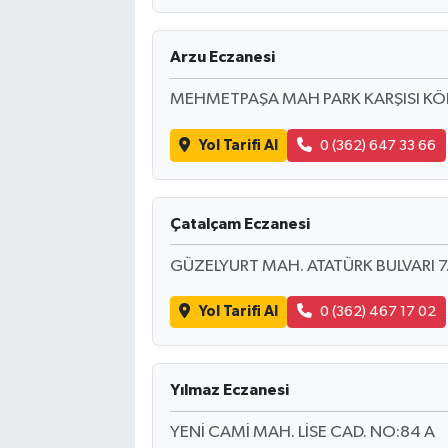
Arzu Eczanesi
MEHMETPAŞA MAH PARK KARŞISI KÖP
Yol Tarifi Al
0 (362) 647 33 66
Çatalçam Eczanesi
GÜZELYURT MAH. ATATÜRK BULVARI 7
Yol Tarifi Al
0 (362) 467 17 02
Yılmaz Eczanesi
YENİ CAMİ MAH. LİSE CAD. NO:84 A