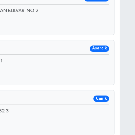
AN BULVARI NO:2
Asarcık
 1
Canik
82 3