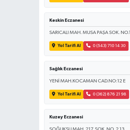
Keskin Eczanesi
SARICALI MAH. MUSA PAŞA SOK. NO.
Yol Tarifi Al
0 (543) 710 14 30
Sağlık Eczanesi
YENİ MAH.KOCAMAN CAD.NO:12 E
Yol Tarifi Al
0 (362) 876 21 98
Kuzey Eczanesi
SOĞUKSU MAH. 217. SOK. NO. 2 13