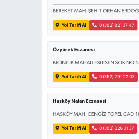
BEREKET MAH. ŞEHİT ORHAN ERDOĞ
Yol Tarifi Al
0 (362) 821 37 47
Özyürek Eczanesi
BİÇİNCİK MAHALLESİ ESEN SOK NO:5
Yol Tarifi Al
0 (362) 791 22 03
Hasköy Nalan Eczanesi
HASKÖY MAH. CENGİZ TOPEL CAD. 1
Yol Tarifi Al
0 (362) 228 31 37