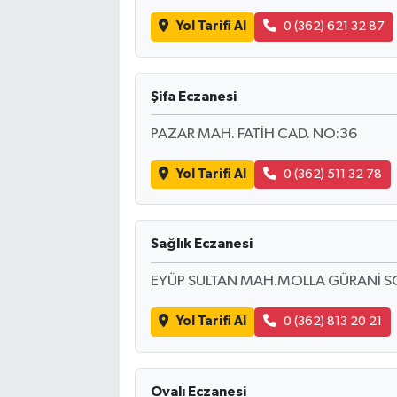
Yol Tarifi Al
0 (362) 621 32 87
Şifa Eczanesi
PAZAR MAH. FATİH CAD. NO:36
Yol Tarifi Al
0 (362) 511 32 78
Sağlık Eczanesi
EYÜP SULTAN MAH.MOLLA GÜRANİ SO
Yol Tarifi Al
0 (362) 813 20 21
Ovalı Eczanesi