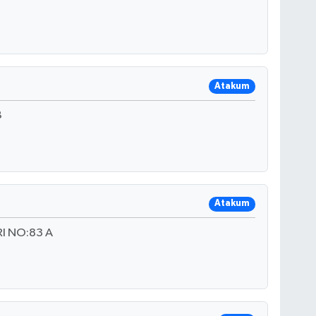
Atakum
B
Atakum
I NO:83 A