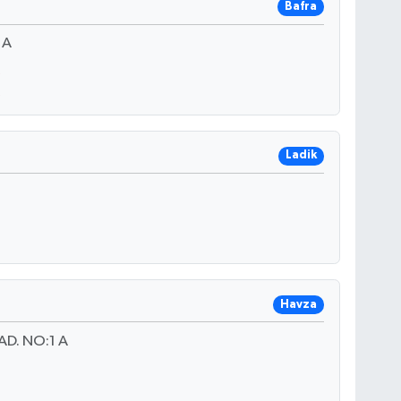
Bafra
 A
Ladik
Havza
D. NO:1 A