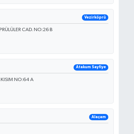
Vezirköprü
RÜLÜLER CAD. NO:26 B
Atakum Sayfiye
.KISIM NO:64 A
Alaçam