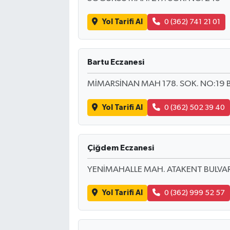
Yol Tarifi Al
0 (362) 741 21 01
Bartu Eczanesi
MİMARSİNAN MAH 178. SOK. NO:19 
Yol Tarifi Al
0 (362) 502 39 40
Çiğdem Eczanesi
YENİMAHALLE MAH. ATAKENT BULVAR
Yol Tarifi Al
0 (362) 999 52 57