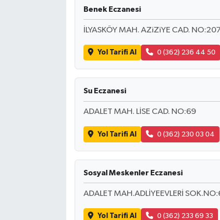
Benek Eczanesi
İLYASKÖY MAH. AZiZiYE CAD. NO:207
Yol Tarifi Al
0 (362) 236 44 50
Su Eczanesi
ADALET MAH. LİSE CAD. NO:69
Yol Tarifi Al
0 (362) 230 03 04
Sosyal Meskenler Eczanesi
ADALET MAH.ADLİYEEVLERİ SOK.NO:
Yol Tarifi Al
0 (362) 233 69 33