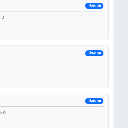
İlkadım
 2
İlkadım
İlkadım
6 A