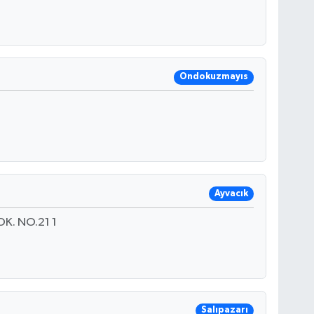
Ondokuzmayıs
Ayvacık
K. NO.21 1
Salıpazarı