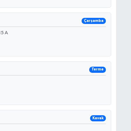
Çarşamba
15 A
Terme
Kavak