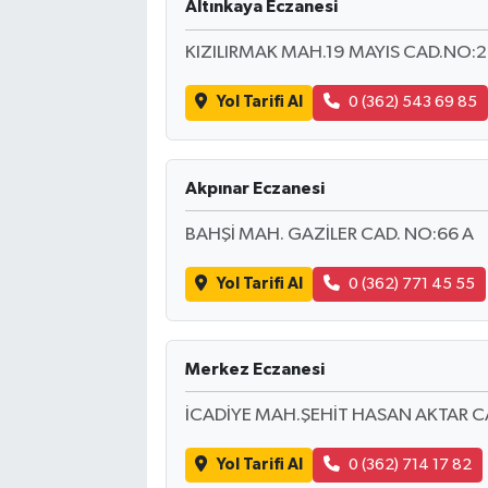
Altınkaya Eczanesi
KIZILIRMAK MAH.19 MAYIS CAD.NO:2
Yol Tarifi Al
0 (362) 543 69 85
Akpınar Eczanesi
BAHŞİ MAH. GAZİLER CAD. NO:66 A
Yol Tarifi Al
0 (362) 771 45 55
Merkez Eczanesi
İCADİYE MAH.ŞEHİT HASAN AKTAR CA
Yol Tarifi Al
0 (362) 714 17 82