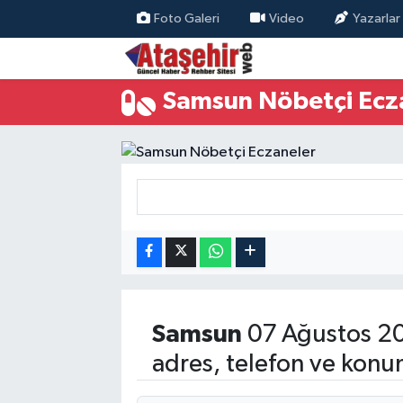
Foto Galeri
Video
Yazarlar
Hava Durumu
Samsun Nöbetçi Ecz
Trafik Durumu
Süper Lig Puan Durumu ve Fikstür
Tüm Manşetler
Son Dakika Haberleri
Haber Arşivi
Samsun
07 Ağustos 2
adres, telefon ve konu