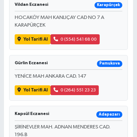
Vildan Eczanesi
Karapürçek
HOCAKÖY MAH KANLIÇAY CAD NO 7 A
KARAPÜRÇEK
Yol Tarifi Al
0 (554) 541 68 00
Gürlin Eczanesi
Pamukova
YENİCE MAH ANKARA CAD. 147
Yol Tarifi Al
0 (264) 551 23 23
Kapsül Eczanesi
Adapazarı
ŞİRİNEVLER MAH. ADNAN MENDERES CAD.
196.B