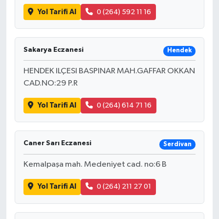
Yol Tarifi Al
0 (264) 592 11 16
Sakarya Eczanesi
Hendek
HENDEK ILÇESI BASPINAR MAH.GAFFAR OKKAN
CAD.NO:29 P.R
Yol Tarifi Al
0 (264) 614 71 16
Caner Sarı Eczanesi
Serdivan
Kemalpaşa mah. Medeniyet cad. no:6 B
Yol Tarifi Al
0 (264) 211 27 01