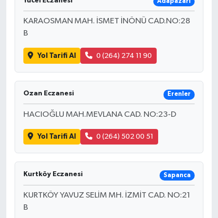
Yücel Eczanesi
Adapazarı
KARAOSMAN MAH. İSMET İNÖNÜ CAD.NO:28
B
Yol Tarifi Al
0 (264) 274 11 90
Ozan Eczanesi
Erenler
HACIOĞLU MAH.MEVLANA CAD. NO:23-D
Yol Tarifi Al
0 (264) 502 00 51
Kurtköy Eczanesi
Sapanca
KURTKÖY YAVUZ SELİM MH. İZMİT CAD. NO:21
B