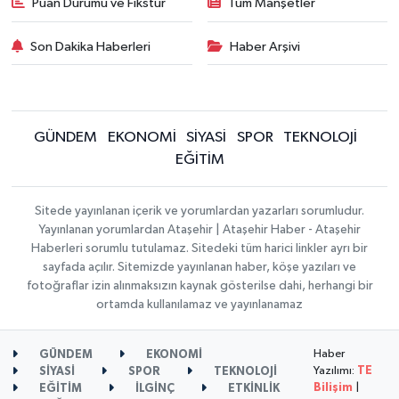
Puan Durumu ve Fikstür
Tüm Manşetler
Son Dakika Haberleri
Haber Arşivi
GÜNDEM
EKONOMİ
SİYASİ
SPOR
TEKNOLOJİ
EĞİTİM
Sitede yayınlanan içerik ve yorumlardan yazarları sorumludur.
Yayınlanan yorumlardan Ataşehir | Ataşehir Haber - Ataşehir
Haberleri sorumlu tutulamaz. Sitedeki tüm harici linkler ayrı bir
sayfada açılır. Sitemizde yayınlanan haber, köşe yazıları ve
fotoğraflar izin alınmaksızın kaynak gösterilse dahi, herhangi bir
ortamda kullanılamaz ve yayınlanamaz
Haber
GÜNDEM
EKONOMİ
Yazılımı:
TE
SİYASİ
SPOR
TEKNOLOJİ
Bilişim
|
EĞİTİM
İLGİNÇ
ETKİNLİK