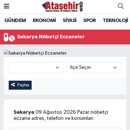
GÜNDEM
EKONOMİ
SİYASİ
SPOR
TEKNOLOJİ
Hava Durumu
Trafik Durumu
Sakarya Nöbetçi Eczaneler
Süper Lig Puan Durumu ve Fikstür
Tüm Manşetler
Son Dakika Haberleri
Paylaş
Haber Arşivi
Sakarya
09 Ağustos 2026 Pazar nöbetçi
eczane adres, telefon ve konumları