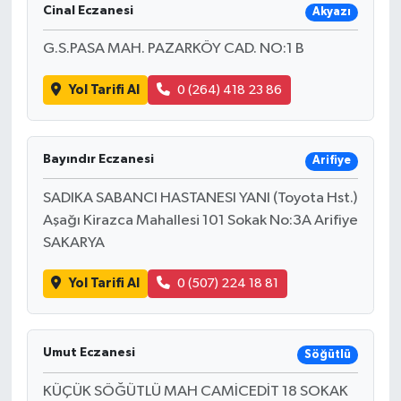
Cinal Eczanesi
Akyazı
G.S.PASA MAH. PAZARKÖY CAD. NO:1 B
Yol Tarifi Al
0 (264) 418 23 86
Bayındır Eczanesi
Arifiye
SADIKA SABANCI HASTANESI YANI (Toyota Hst.)
Aşağı Kirazca Mahallesi 101 Sokak No:3A Arifiye
SAKARYA
Yol Tarifi Al
0 (507) 224 18 81
Umut Eczanesi
Söğütlü
KÜÇÜK SÖĞÜTLÜ MAH CAMİCEDİT 18 SOKAK