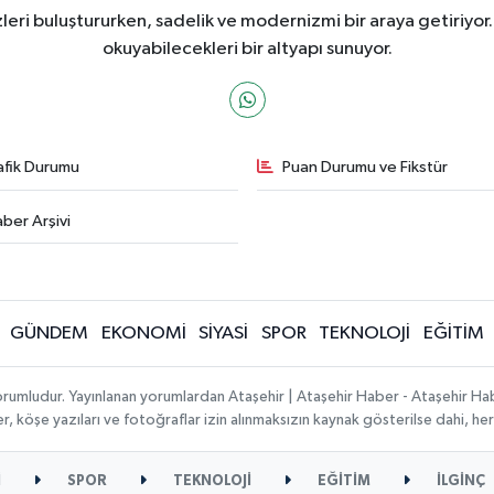
ri buluştururken, sadelik ve modernizmi bir araya getiriyor.
okuyabilecekleri bir altyapı sunuyor.
afik Durumu
Puan Durumu ve Fikstür
ber Arşivi
GÜNDEM
EKONOMİ
SİYASİ
SPOR
TEKNOLOJİ
EĞİTİM
orumludur. Yayınlanan yorumlardan Ataşehir | Ataşehir Haber - Ataşehir Habe
ber, köşe yazıları ve fotoğraflar izin alınmaksızın kaynak gösterilse dahi, 
İ
SPOR
TEKNOLOJİ
EĞİTİM
İLGİNÇ