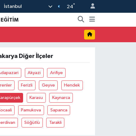
°
İstanbul
24
EĞİTİM
akarya Diğer İlçeler
Adapazari
Akyazi
Arifiye
renler
Ferizli
Geyve
Hendek
Karapürçek
Karasu
Kaynarca
ocaali
Pamukova
Sapanca
Serdivan
Söğütlü
Tarakli