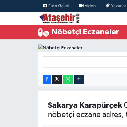
Foto Galeri
Video
Yazarlar
Hava Durumu
Nöbetçi Eczaneler
Trafik Durumu
Süper Lig Puan Durumu ve Fikstür
Tüm Manşetler
Son Dakika Haberleri
Haber Arşivi
Sakarya
Karapürçek
0
nöbetçi eczane adres, 