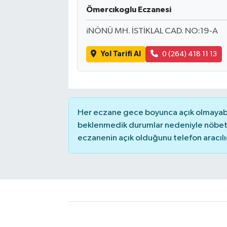
Ömercıkoglu Eczanesi
iNÖNÜ MH. İSTİKLAL CAD. NO:19-A
Yol Tarifi Al
0 (264) 418 11 13
Her eczane gece boyunca açık olmayabili
beklenmedik durumlar nedeniyle nöbete
eczanenin açık olduğunu telefon aracılığıy