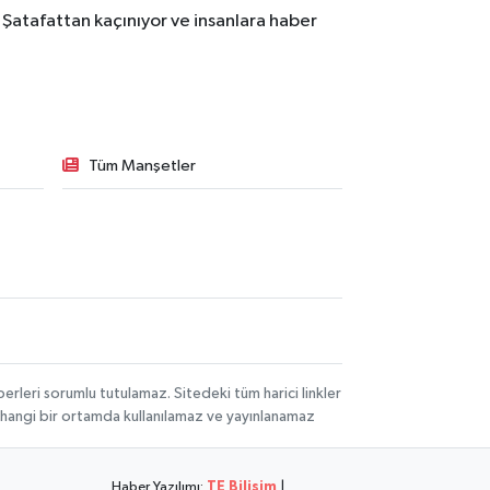
 Şatafattan kaçınıyor ve insanlara haber
Tüm Manşetler
rleri sorumlu tutulamaz. Sitedeki tüm harici linkler
herhangi bir ortamda kullanılamaz ve yayınlanamaz
Haber Yazılımı:
TE Bilişim
|