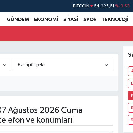
BITCOIN
64.225,61
%-0.63
DOLAR
47,6704
%0
GÜNDEM
EKONOMİ
SİYASİ
SPOR
TEKNOLOJİ
EURO
55,0406
%-0.08
STERLİN
64,2143
%0
GRAM ALTIN
6510.40
%0.45
S
BİST100
13.799
%70
E
K
7 Ağustos 2026 Cuma
telefon ve konumları