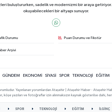
ri buluştururken, sadelik ve modernizmi bir araya getiriyor.
okuyabilecekleri bir altyapı sunuyor.
afik Durumu
Puan Durumu ve Fikstür
ber Arşivi
GÜNDEM
EKONOMİ
SİYASİ
SPOR
TEKNOLOJİ
EĞİTİM
orumludur. Yayınlanan yorumlardan Ataşehir | Ataşehir Haber - Ataşehir Habe
ber, köşe yazıları ve fotoğraflar izin alınmaksızın kaynak gösterilse dahi, 
İ
SPOR
TEKNOLOJİ
EĞİTİM
İLGİNÇ