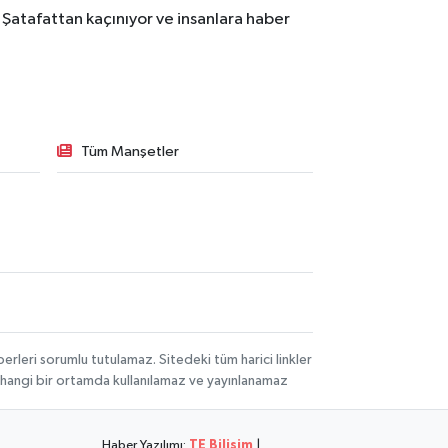
 Şatafattan kaçınıyor ve insanlara haber
Tüm Manşetler
rleri sorumlu tutulamaz. Sitedeki tüm harici linkler
herhangi bir ortamda kullanılamaz ve yayınlanamaz
Haber Yazılımı:
TE Bilişim
|