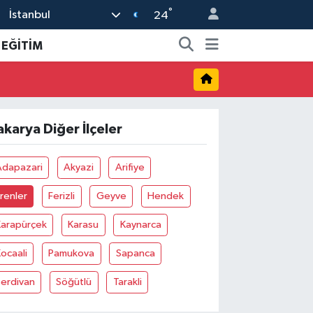
°
İstanbul
24
EĞİTİM
akarya Diğer İlçeler
Adapazari
Akyazi
Arifiye
renler
Ferizli
Geyve
Hendek
Karapürçek
Karasu
Kaynarca
ocaali
Pamukova
Sapanca
Serdivan
Söğütlü
Tarakli