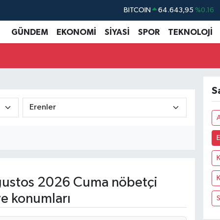
BITCOIN
64.643,95
%0.16
DOLAR
47,6006
%0.06
GÜNDEM
EKONOMİ
SİYASİ
SPOR
TEKNOLOJİ
EURO
55,0250
%0.02
STERLİN
64,2398
%0.2
GRAM ALTIN
6500.87
%0.12
S
BİST100
13.799
%70
E
K
ustos 2026 Cuma nöbetçi
ve konumları