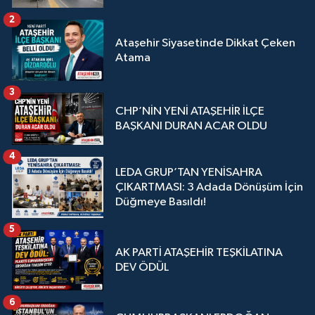
2
Ataşehir Siyasetinde Dikkat Çeken
Atama
3
CHP’NİN YENİ ATAŞEHİR İLÇE
BAŞKANI DURAN ACAR OLDU
4
LEDA GRUP’TAN YENİSAHRA
ÇIKARTMASI: 3 Adada Dönüşüm İçin
Düğmeye Basıldı!
5
AK PARTİ ATAŞEHİR TEŞKİLATINA
DEV ÖDÜL
6