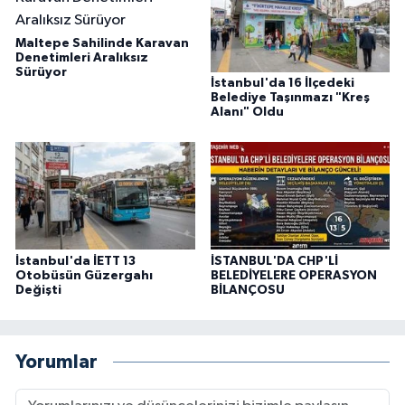
Maltepe Sahilinde Karavan
Denetimleri Aralıksız
Sürüyor
İstanbul'da 16 İlçedeki
Belediye Taşınmazı "Kreş
Alanı" Oldu
İstanbul'da İETT 13
İSTANBUL'DA CHP'Lİ
Otobüsün Güzergahı
BELEDİYELERE OPERASYON
Değişti
BİLANÇOSU
Yorumlar