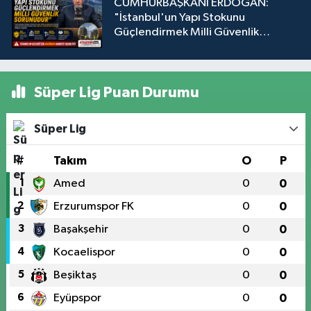
CUMHURBAŞKANI ERDOĞAN:
"İstanbul'un Yapı Stokunu
Güçlendirmek Milli Güvenlik
Sorunudur"
Süper Lig Puan Durumu
Süper Lig
#
Takım
O
P
1
Amed
0
0
2
Erzurumspor FK
0
0
3
Başakşehir
0
0
4
Kocaelispor
0
0
5
Beşiktaş
0
0
6
Eyüpspor
0
0