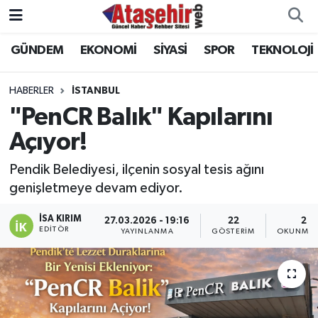
GÜNDEM
EKONOMİ
SİYASİ
SPOR
TEKNOLOJİ
Hava Durumu
Trafik Durumu
HABERLER
İSTANBUL
"PenCR Balık" Kapılarını
Süper Lig Puan Durumu ve Fikstür
Açıyor!
Tüm Manşetler
Pendik Belediyesi, ilçenin sosyal tesis ağını
genişletmeye devam ediyor.
Son Dakika Haberleri
İSA KIRIM
27.03.2026 - 19:16
22
2 D
EDITÖR
YAYINLANMA
GÖSTERIM
OKUNMA 
Haber Arşivi