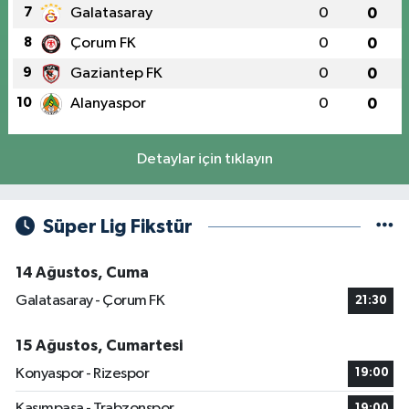
7
Galatasaray
0
0
8
Çorum FK
0
0
9
Gaziantep FK
0
0
10
Alanyaspor
0
0
Detaylar için tıklayın
Süper Lig Fikstür
14 Ağustos, Cuma
Galatasaray - Çorum FK
21:30
15 Ağustos, Cumartesi
Konyaspor - Rizespor
19:00
Kasımpaşa - Trabzonspor
19:00