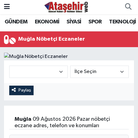
GÜNDEM
EKONOMİ
SİYASİ
SPOR
TEKNOLOJİ
Hava Durumu
Trafik Durumu
Muğla Nöbetçi Eczaneler
Süper Lig Puan Durumu ve Fikstür
Tüm Manşetler
Son Dakika Haberleri
Paylaş
Haber Arşivi
Muğla
09 Ağustos 2026 Pazar nöbetçi
eczane adres, telefon ve konumları