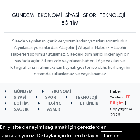
GÜNDEM
EKONOMİ
SİYASİ
SPOR
TEKNOLOJİ
EĞİTİM
Sitede yayınlanan içerik ve yorumlardan yazarları sorumludur.
Yayınlanan yorumlardan Ataşehir | Ataşehir Haber - Ataşehir
Haberleri sorumlu tutulamaz. Sitedeki tüm harici linkler ayrı bir
sayfada açılır. Sitemizde yayınlanan haber, köşe yazıları ve
fotoğraflar izin alınmaksızın kaynak gösterilse dahi, herhangi bir
ortamda kullanılamaz ve yayınlanamaz
Haber
GÜNDEM
EKONOMİ
Yazılımı:
TE
SİYASİ
SPOR
TEKNOLOJİ
Bilişim
|
EĞİTİM
İLGİNÇ
ETKİNLİK
Copyright ©
SAĞLIK
ASKER
2026
En iyi site deneyimi sağlamak için çerezlerden
faydalanıyoruz. Detaylar için lütfen tıklayın.
Tamam