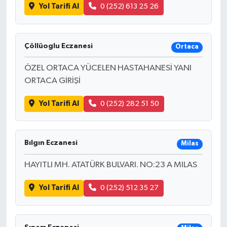
Yol Tarifi Al
0 (252) 613 25 26
Çöllüoglu Eczanesi
Ortaca
ÖZEL ORTACA YÜCELEN HASTAHANESİ YANI
ORTACA GİRİŞİ
Yol Tarifi Al
0 (252) 282 51 50
Bılgın Eczanesi
Milas
HAYITLI MH. ATATÜRK BULVARI. NO:23 A MILAS
Yol Tarifi Al
0 (252) 512 35 27