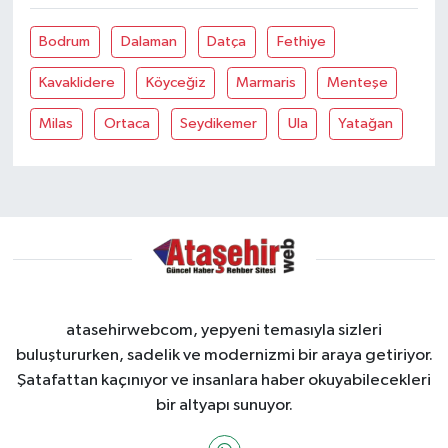
Bodrum
Dalaman
Datça
Fethiye
Kavaklidere
Köyceğiz
Marmaris
Menteşe
Milas
Ortaca
Seydikemer
Ula
Yatağan
atasehirwebcom, yepyeni temasıyla sizleri
buluştururken, sadelik ve modernizmi bir araya getiriyor.
Şatafattan kaçınıyor ve insanlara haber okuyabilecekleri
bir altyapı sunuyor.