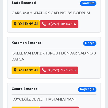
Sade Eczanesi
Bodrum
ÇARSI MAH. ATATÜRK CAD. NO:39 BODRUM
Yol Tarifi Al
0 (252) 316 04 94
Karaman Eczanesi
Datça
ISKELE MAH.OP.DR.TURGUT DÜNDAR CAD.NO.8
DATÇA
Yol Tarifi Al
0 (252) 712 92 96
Cemre Eczanesi
Köyceğiz
KÖYCEĞİZ DEVLET HASTANESİ YANI