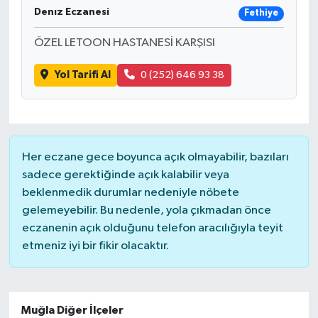
Denız Eczanesi
Fethiye
ÖZEL LETOON HASTANESİ KARŞISI
Yol Tarifi Al
0 (252) 646 93 38
Her eczane gece boyunca açık olmayabilir, bazıları
sadece gerektiğinde açık kalabilir veya
beklenmedik durumlar nedeniyle nöbete
gelemeyebilir. Bu nedenle, yola çıkmadan önce
eczanenin açık olduğunu telefon aracılığıyla teyit
etmeniz iyi bir fikir olacaktır.
Muğla Diğer İlçeler