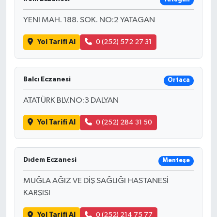
YENI MAH. 188. SOK. NO:2 YATAGAN
Yol Tarifi Al
0 (252) 572 27 31
Balcı Eczanesi
Ortaca
ATATÜRK BLV.NO:3 DALYAN
Yol Tarifi Al
0 (252) 284 31 50
Dıdem Eczanesi
Menteşe
MUĞLA AĞIZ VE DİŞ SAĞLIĞI HASTANESİ
KARŞISI
Yol Tarifi Al
0 (252) 214 75 77