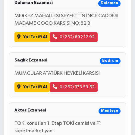
Dalaman Eczanesi
Dalaman
MERKEZ MAHALLESİ SEYFETTİN İNCE CADDESİ
MADAME COCO KARŞISI NO:82 B
Yol Tarifi Al
0 (252) 692 12 92
Saglık Eczanesi
Bodrum
MUMCULAR ATATÜRK HEYKELİ KARŞISI
Yol Tarifi Al
0 (252) 373 59 52
Aktar Eczanesi
Menteşe
TOKİ konutları 1. Etap TOKİ camisi ve F1
supetmarket yani