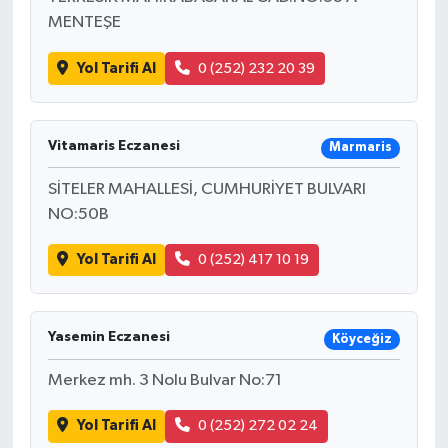
MENTEŞE
Yol Tarifi Al
0 (252) 232 20 39
Vitamaris Eczanesi
Marmaris
SİTELER MAHALLESİ, CUMHURİYET BULVARI
NO:50B
Yol Tarifi Al
0 (252) 417 10 19
Yasemin Eczanesi
Köyceğiz
Merkez mh. 3 Nolu Bulvar No:71
Yol Tarifi Al
0 (252) 272 02 24