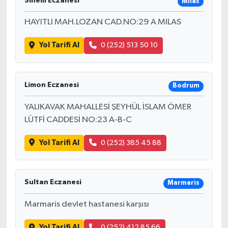
Sınem Eczanesi
Milas
HAYITLI MAH.LOZAN CAD.NO:29 A MILAS
Yol Tarifi Al
0 (252) 513 50 10
Limon Eczanesi
Bodrum
YALIKAVAK MAHALLESİ ŞEYHÜL İSLAM ÖMER
LÜTFİ CADDESİ NO:23 A-B-C
Yol Tarifi Al
0 (252) 385 45 88
Sultan Eczanesi
Marmaris
Marmaris devlet hastanesi karşısı
Yol Tarifi Al
0 (252) 412 85 66