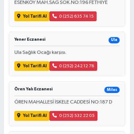
ESENKÖY MAH.SAĞ SOK.NO:196 FETHİYE
Yol Tarifi Al
0 (252) 635 74 15
Yener Eczanesi
Ula
Ula Sağlık Ocağı karşısı.
Yol Tarifi Al
0 (252) 242 12 78
Ören Yalı Eczanesi
Milas
ÖREN MAHALLESİ İSKELE CADDESİ NO:187 D
Yol Tarifi Al
0 (252) 532 22 05