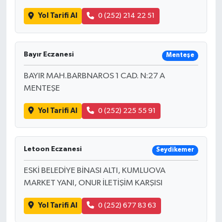
Yol Tarifi Al
0 (252) 214 22 51
Bayır Eczanesi
Menteşe
BAYIR MAH.BARBNAROS 1 CAD. N:27 A
MENTEŞE
Yol Tarifi Al
0 (252) 225 55 91
Letoon Eczanesi
Seydikemer
ESKİ BELEDİYE BİNASI ALTI, KUMLUOVA
MARKET YANI, ONUR İLETİŞİM KARŞISI
Yol Tarifi Al
0 (252) 677 83 63