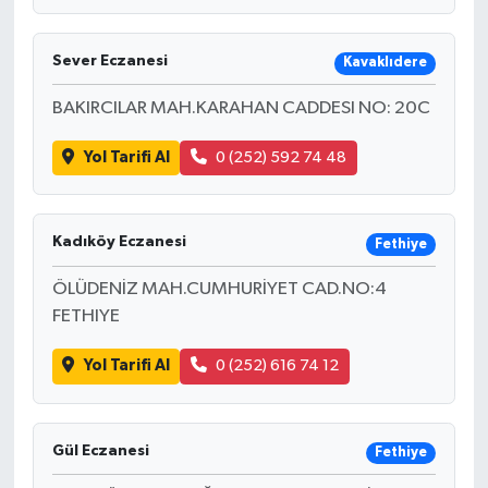
Sever Eczanesi
Kavaklıdere
BAKIRCILAR MAH.KARAHAN CADDESI NO: 20C
Yol Tarifi Al
0 (252) 592 74 48
Kadıköy Eczanesi
Fethiye
ÖLÜDENİZ MAH.CUMHURİYET CAD.NO:4
FETHIYE
Yol Tarifi Al
0 (252) 616 74 12
Gül Eczanesi
Fethiye