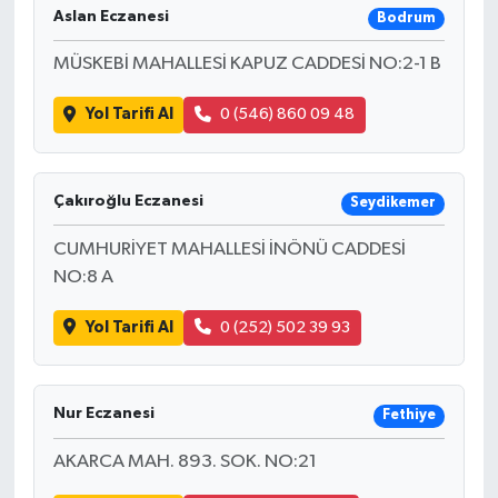
Aslan Eczanesi
Bodrum
MÜSKEBİ MAHALLESİ KAPUZ CADDESİ NO:2-1 B
Yol Tarifi Al
0 (546) 860 09 48
Çakıroğlu Eczanesi
Seydikemer
CUMHURİYET MAHALLESİ İNÖNÜ CADDESİ
NO:8 A
Yol Tarifi Al
0 (252) 502 39 93
Nur Eczanesi
Fethiye
AKARCA MAH. 893. SOK. NO:21