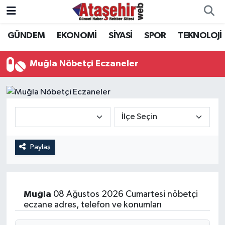
GÜNDEM
EKONOMİ
SİYASİ
SPOR
TEKNOLOJİ
Hava Durumu
Trafik Durumu
Muğla Nöbetçi Eczaneler
Süper Lig Puan Durumu ve Fikstür
Tüm Manşetler
Son Dakika Haberleri
Paylaş
Haber Arşivi
Muğla
08 Ağustos 2026 Cumartesi nöbetçi
eczane adres, telefon ve konumları