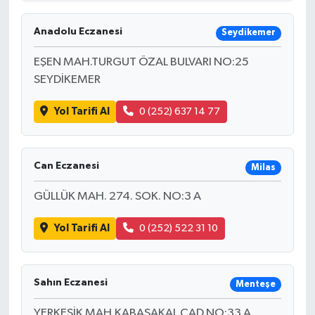
Anadolu Eczanesi
Seydikemer
EŞEN MAH.TURGUT ÖZAL BULVARI NO:25
SEYDİKEMER
Yol Tarifi Al
0 (252) 637 14 77
Can Eczanesi
Milas
GÜLLÜK MAH. 274. SOK. NO:3 A
Yol Tarifi Al
0 (252) 522 31 10
Sahın Eczanesi
Menteşe
YERKESİK MAH.KABASAKAL CAD.NO:33 A