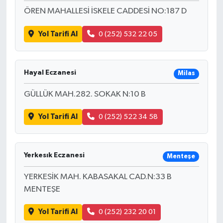
ÖREN MAHALLESİ İSKELE CADDESİ NO:187 D
Yol Tarifi Al
0 (252) 532 22 05
Hayal Eczanesi
Milas
GÜLLÜK MAH.282. SOKAK N:10 B
Yol Tarifi Al
0 (252) 522 34 58
Yerkesık Eczanesi
Menteşe
YERKESİK MAH. KABASAKAL CAD.N:33 B
MENTEŞE
Yol Tarifi Al
0 (252) 232 20 01