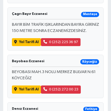
Çagrı Bayır Eczanesi
Menteşe
BAYIR BİM TRAFİK IŞIKLARINDAN BAYIRA GİRİNİZ
150 METRE SONRA ECZANEMİZDESİNİZ.
Yol Tarifi Al
0 (252) 225 36 97
Beyobası Eczanesi
Köyceğiz
BEYOBASI MAH.3 NOLU MERKEZ BULVAR N:61
KÖYCEĞİZ
Yol Tarifi Al
0 (252) 272 00 23
Denız Eczanesi
Fethiye