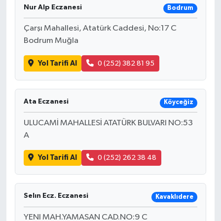
Nur Alp Eczanesi
Bodrum
Çarşı Mahallesi, Atatürk Caddesi, No:17 C
Bodrum Muğla
Yol Tarifi Al
0 (252) 382 81 95
Ata Eczanesi
Köyceğiz
ULUCAMİ MAHALLESİ ATATÜRK BULVARI NO:53
A
Yol Tarifi Al
0 (252) 262 38 48
Selın Ecz. Eczanesi
Kavaklıdere
YENI MAH.YAMASAN CAD.NO:9 C