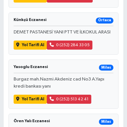
Künkçü Eczanesi
Ortaca
DEMET PASTANESİ YANI PTT VE İLKOKUL ARASI
Yol Tarifi Al
0 (252) 284 33 05
Yasoglu Eczanesi
Milas
Burgaz mah.Nazmi Akdeniz cad No3 A.Yapı
kredi bankası yanı
Yol Tarifi Al
0 (252) 513 42 41
Ören Yalı Eczanesi
Milas