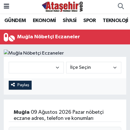
GÜNDEM
EKONOMİ
SİYASİ
SPOR
TEKNOLOJİ
Hava Durumu
Trafik Durumu
Muğla Nöbetçi Eczaneler
Süper Lig Puan Durumu ve Fikstür
Tüm Manşetler
Son Dakika Haberleri
Paylaş
Haber Arşivi
Muğla
09 Ağustos 2026 Pazar nöbetçi
eczane adres, telefon ve konumları