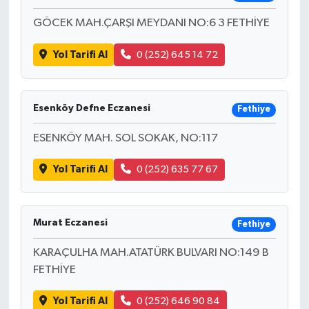
GÖCEK MAH.ÇARŞI MEYDANI NO:6 3 FETHİYE
Yol Tarifi Al
0 (252) 645 14 72
Esenköy Defne Eczanesi
Fethiye
ESENKÖY MAH. SOL SOKAK, NO:117
Yol Tarifi Al
0 (252) 635 77 67
Murat Eczanesi
Fethiye
KARAÇULHA MAH.ATATÜRK BULVARI NO:149 B
FETHİYE
Yol Tarifi Al
0 (252) 646 90 84