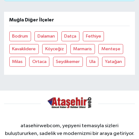
Muğla Diğer İlçeler
Bodrum
Dalaman
Datça
Fethiye
Kavaklidere
Köyceğiz
Marmaris
Menteşe
Milas
Ortaca
Seydikemer
Ula
Yatağan
atasehirwebcom, yepyeni temasıyla sizleri
buluştururken, sadelik ve modernizmi bir araya getiriyor.