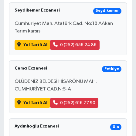
Seydikemer Eczanesi
Seydikemer
Cumhuriyet Mah. Atatürk Cad. No:18 AAkan
Tarım karşısı
Yol Tarifi Al
0 (252) 656 24 86
Çamcı Eczanesi
Fethiye
ÖLÜDENİZ BELDESİ HİSARÖNÜ MAH.
CUMHURİYET CAD.N:5-A
Yol Tarifi Al
0 (252) 616 77 90
Aydınlıoğlu Eczanesi
Ula