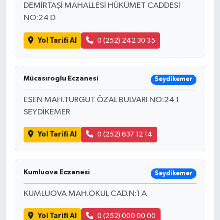
DEMİRTAŞİ MAHALLESİ HÜKÜMET CADDESİ
NO:24 D
Yol Tarifi Al
0 (252) 242 30 35
Mücasıroglu Eczanesi
Seydikemer
EŞEN MAH.TURGUT ÖZAL BULVARI NO:24 1
SEYDİKEMER
Yol Tarifi Al
0 (252) 637 12 14
Kumluova Eczanesi
Seydikemer
KUMLUOVA MAH.OKUL CAD.N:1 A
Yol Tarifi Al
0 (252) 000 00 00