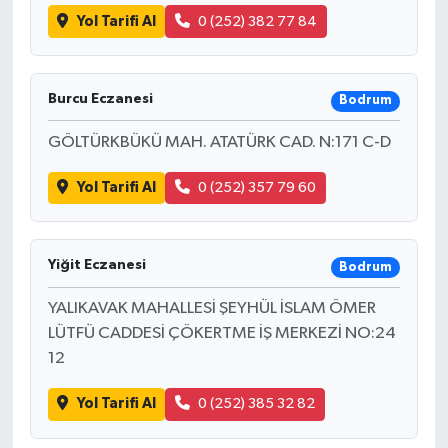
Yol Tarifi Al
0 (252) 382 77 84
Burcu Eczanesi
Bodrum
GÖLTÜRKBÜKÜ MAH. ATATÜRK CAD. N:171 C-D
Yol Tarifi Al
0 (252) 357 79 60
Yiğit Eczanesi
Bodrum
YALIKAVAK MAHALLESİ ŞEYHÜL İSLAM ÖMER
LÜTFÜ CADDESİ ÇÖKERTME İŞ MERKEZİ NO:24
12
Yol Tarifi Al
0 (252) 385 32 82