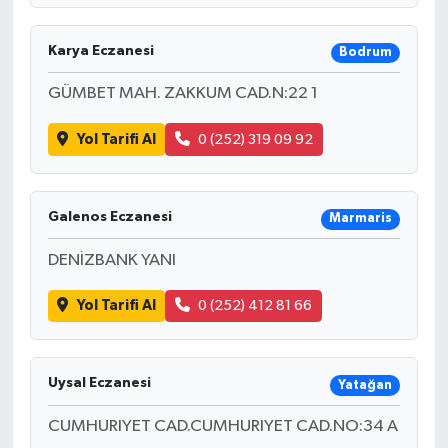
Karya Eczanesi
Bodrum
GÜMBET MAH. ZAKKUM CAD.N:22 1
Yol Tarifi Al
0 (252) 319 09 92
Galenos Eczanesi
Marmaris
DENİZBANK YANI
Yol Tarifi Al
0 (252) 412 81 66
Uysal Eczanesi
Yatağan
CUMHURIYET CAD.CUMHURIYET CAD.NO:34 A