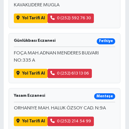
KAVAKLIDERE MUGLA
Yol Tarifi Al
0 (252) 592 76 30
Günlükbası Eczanesi
Fethiye
FOÇA MAH.ADNAN MENDERES BULVARI
NO:335 A
Yol Tarifi Al
0 (252) 613 13 06
Yasam Eczanesi
Menteşe
ORHANIYE MAH. HALUK ÖZSOY CAD. N:9A
Yol Tarifi Al
0 (252) 214 54 99