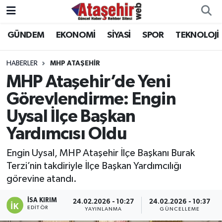
GÜNDEM
EKONOMİ
SİYASİ
SPOR
TEKNOLOJİ
Hava Durumu
Trafik Durumu
HABERLER
MHP ATAŞEHİR
MHP Ataşehir’de Yeni
Süper Lig Puan Durumu ve Fikstür
Görevlendirme: Engin
Uysal İlçe Başkan
Tüm Manşetler
Yardımcısı Oldu
Son Dakika Haberleri
Engin Uysal, MHP Ataşehir İlçe Başkanı Burak
Haber Arşivi
Terzi’nin takdiriyle İlçe Başkan Yardımcılığı
görevine atandı.
İSA KIRIM
24.02.2026 - 10:27
24.02.2026 - 10:37
EDITÖR
YAYINLANMA
GÜNCELLEME