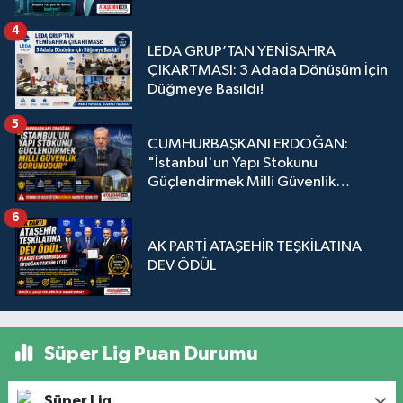
4
LEDA GRUP’TAN YENİSAHRA
ÇIKARTMASI: 3 Adada Dönüşüm İçin
Düğmeye Basıldı!
5
CUMHURBAŞKANI ERDOĞAN:
"İstanbul'un Yapı Stokunu
Güçlendirmek Milli Güvenlik
Sorunudur"
6
AK PARTİ ATAŞEHİR TEŞKİLATINA
DEV ÖDÜL
Süper Lig Puan Durumu
Süper Lig