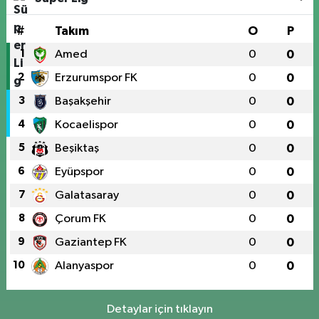
#
Takım
O
P
1
Amed
0
0
2
Erzurumspor FK
0
0
3
Başakşehir
0
0
4
Kocaelispor
0
0
5
Beşiktaş
0
0
6
Eyüpspor
0
0
7
Galatasaray
0
0
8
Çorum FK
0
0
9
Gaziantep FK
0
0
10
Alanyaspor
0
0
Detaylar için tıklayın