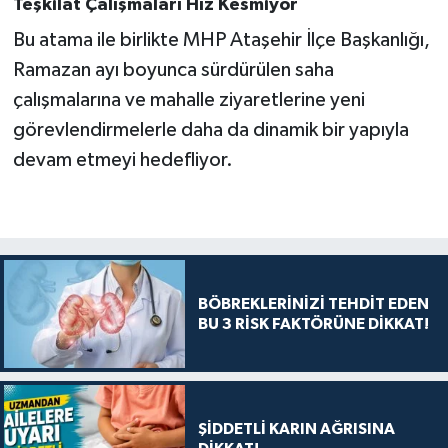
Teşkilat Çalışmaları Hız Kesmiyor
Bu atama ile birlikte MHP Ataşehir İlçe Başkanlığı,
Ramazan ayı boyunca sürdürülen saha
çalışmalarına ve mahalle ziyaretlerine yeni
görevlendirmelerle daha da dinamik bir yapıyla
devam etmeyi hedefliyor.
BÖBREKLERİNİZİ TEHDİT EDEN
BU 3 RİSK FAKTÖRÜNE DİKKAT!
ŞİDDETLİ KARIN AĞRISINA