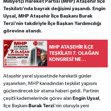
Milliyetçi Hareket Partisi (MHP) Ataşehir İlçe
Teşkilatı’nda bayrak değişimi yaşandı. Engin
Uysal, MHP Ataşehir İlçe Başkanı Burak
Terzi’nin takdiriyle İlçe Başkan Yardımcılığı
görevine atandı.
MHP ATAŞEHİR İLÇE
TEŞKİLATI 7. OLAĞAN
KONGRESİ'NE
HAZIRLANIYOR!
Ataşehir yerel siyasetinde hareketli günler
yaşanırken, MHP kanadından teşkilat yapısını
güçlendirecek bir atama haberi geldi. Partinin
çeşitli kademelerinde görev alan
Engin Uysal
,
İlçe Başkanı
Burak Terzi
'nin oluruyla yeni