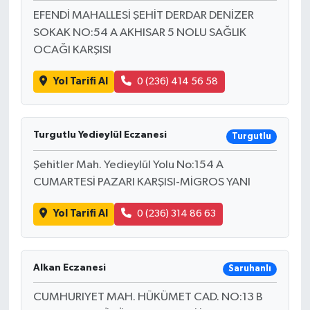
EFENDİ MAHALLESİ ŞEHİT DERDAR DENİZER
SOKAK NO:54 A AKHISAR 5 NOLU SAĞLIK
OCAĞI KARŞISI
Yol Tarifi Al
0 (236) 414 56 58
Turgutlu Yedieylül Eczanesi
Turgutlu
Şehitler Mah. Yedieylül Yolu No:154 A
CUMARTESİ PAZARI KARŞISI-MİGROS YANI
Yol Tarifi Al
0 (236) 314 86 63
Alkan Eczanesi
Saruhanlı
CUMHURIYET MAH. HÜKÜMET CAD. NO:13 B