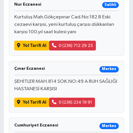
Nur Eczanesi
Salihli
Kurtuluş Mah.Gökçepınar Cad.No:182 B Eski
cezaevi karşısı, yeni kurtuluş çarşısı dükkanları
karşısı 100.yıl saat kulesi yanı
Yol Tarifi Al
0 (236) 712 29 25
Çınar Eczanesi
Merkez
ŞEHİTLER MAH.814 SOK.NO:49 A RUH SAĞLIĞI
HASTANESİ KARŞISI
Yol Tarifi Al
0 (236) 234 19 91
Cumhuriyet Eczanesi
Merkez