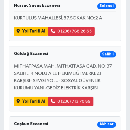
Nursaç Savaş Eczanesi
Selendi
KURTULUŞ MAHALLESİ,57.SOKAK NO:2 A
Yol Tarifi Al
0 (236) 788 26 65
Güldağ Eczanesi
Salihli
MITHATPASA MAH. MITHATPASA CAD. NO:37
SALIHLI 4 NOLU AİLE HEKİMLİĞİ MERKEZİ
KARŞISI- SEVGİ YOLU- SOSYAL GÜVENLİK
KURUMU YANI-GEDİZ ELEKTRİK KARŞISI
Yol Tarifi Al
0 (236) 713 70 89
Coşkun Eczanesi
Akhisar