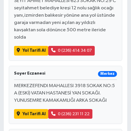
SEYİT AHMET MAHALLESİ 623 SOKAK NO:29 C
seyitahmet belediye kreşi 12 nolu sağlık ocağı
yanı,izmirden balıkesir yönüne ana yol üstünde
garaja varmadan yeni açılan ay yıldızlı
kavşaktan sola dönünce 500 metre ileride
solda
Yol Tarifi Al
0 (236) 414 34 07
Soyer Eczanesi
Merkez
MERKEZEFENDI MAHALLESI 3918 SOKAK NO:5
A (ESKİ) VATAN HASTANESİ YAN SOKAĞI.
YUNUSEMRE KAMAKAMLIĞI ARKA SOKAĞI
Yol Tarifi Al
0 (236) 231 11 22