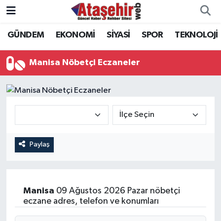
GÜNDEM
EKONOMİ
SİYASİ
SPOR
TEKNOLOJİ
Hava Durumu
Trafik Durumu
Manisa Nöbetçi Eczaneler
Süper Lig Puan Durumu ve Fikstür
Tüm Manşetler
Son Dakika Haberleri
Paylaş
Haber Arşivi
Manisa
09 Ağustos 2026 Pazar nöbetçi
eczane adres, telefon ve konumları