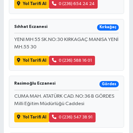
Yol Tarifi Al
0 (236) 654 24 24
Sıhhat Eczanesi
Kırkağaç
YENI MH 55 SK.NO:30 KIRKAGAÇ MANISA YENİ
MH.55 30
Yol Tarifi Al
0 (236) 588 16 01
Rasimoğlu Eczanesi
Gördes
CUMA MAH. ATATÜRK CAD. NO:36 B GÖRDES
Milli Eğitim Müdürlüğü Caddesi
Yol Tarifi Al
0 (236) 547 38 91