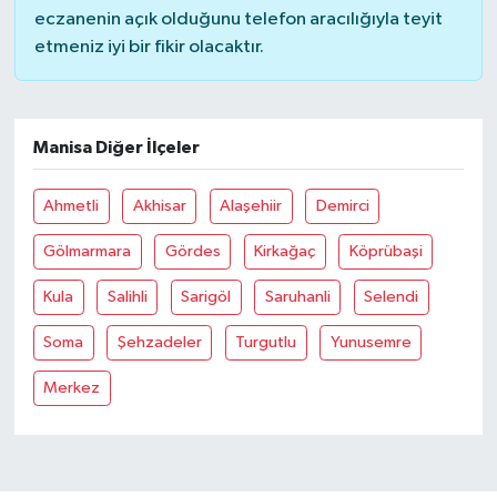
eczanenin açık olduğunu telefon aracılığıyla teyit
etmeniz iyi bir fikir olacaktır.
Manisa Diğer İlçeler
Ahmetli
Akhisar
Alaşehiir
Demirci
Gölmarmara
Gördes
Kirkağaç
Köprübaşi
Kula
Salihli
Sarigöl
Saruhanli
Selendi
Soma
Şehzadeler
Turgutlu
Yunusemre
Merkez