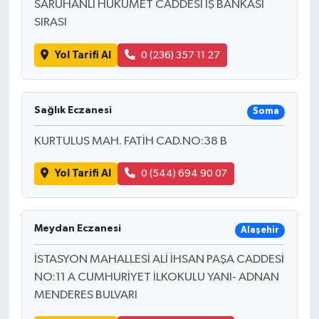
SARUHANLI HÜKÜMET CADDESİ İŞ BANKASI
SIRASI
Yol Tarifi Al
0 (236) 357 11 27
Sağlık Eczanesi
Soma
KURTULUS MAH. FATİH CAD.NO:38 B
Yol Tarifi Al
0 (544) 694 90 07
Meydan Eczanesi
Alaşehir
İSTASYON MAHALLESİ ALİ İHSAN PAŞA CADDESİ
NO:11 A CUMHURİYET İLKOKULU YANI- ADNAN
MENDERES BULVARI