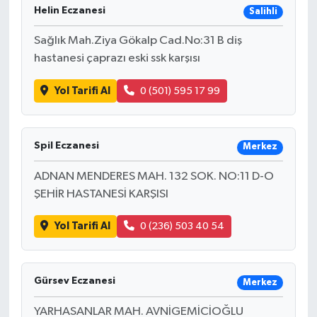
Helin Eczanesi
Salihli
Sağlık Mah.Ziya Gökalp Cad.No:31 B diş
hastanesi çaprazı eski ssk karşısı
Yol Tarifi Al
0 (501) 595 17 99
Spil Eczanesi
Merkez
ADNAN MENDERES MAH. 132 SOK. NO:11 D-O
ŞEHİR HASTANESİ KARŞISI
Yol Tarifi Al
0 (236) 503 40 54
Gürsev Eczanesi
Merkez
YARHASANLAR MAH. AVNİGEMİCİOĞLU