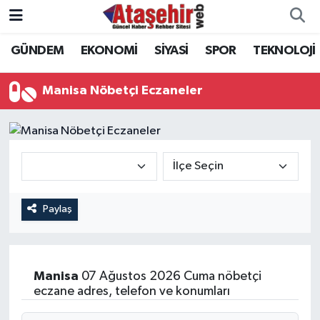
GÜNDEM
EKONOMİ
SİYASİ
SPOR
TEKNOLOJİ
Hava Durumu
Trafik Durumu
Manisa Nöbetçi Eczaneler
Süper Lig Puan Durumu ve Fikstür
Tüm Manşetler
Son Dakika Haberleri
Paylaş
Haber Arşivi
Manisa
07 Ağustos 2026 Cuma nöbetçi
eczane adres, telefon ve konumları