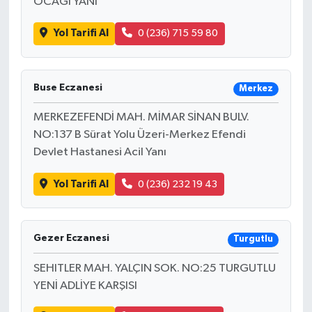
OCAĞI YANI
Yol Tarifi Al
0 (236) 715 59 80
Buse Eczanesi
Merkez
MERKEZEFENDİ MAH. MİMAR SİNAN BULV.
NO:137 B Sürat Yolu Üzeri-Merkez Efendi
Devlet Hastanesi Acil Yanı
Yol Tarifi Al
0 (236) 232 19 43
Gezer Eczanesi
Turgutlu
SEHITLER MAH. YALÇIN SOK. NO:25 TURGUTLU
YENİ ADLİYE KARŞISI