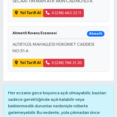
SECAATTİN MAH.ATIF AKIN CAD.NO:63 A
Yol Tarifi Al
0 (236) 462 22 11
Ahmetli Kıvanç Eczanesi
Ahmetli
ALTIEYLÜL MAHALLESİ HÜKÜMET CADDESİ
NO:51 A
Yol Tarifi Al
0 (236) 768 21 20
Her eczane gece boyunca açık olmayabilir, bazıları
sadece gerektiğinde açık kalabilir veya
beklenmedik durumlar nedeniyle nöbete
gelemeyebilir. Bu nedenle, yola çıkmadan önce