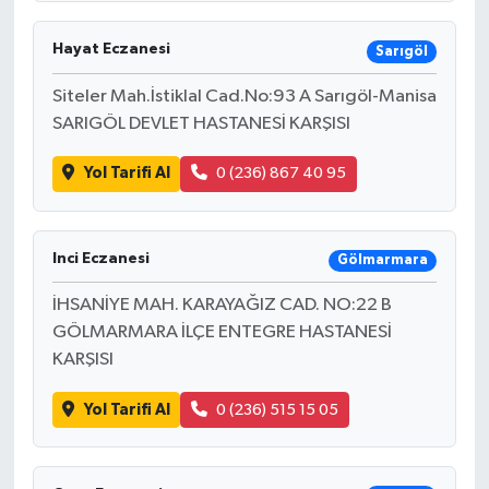
Hayat Eczanesi
Sarıgöl
Siteler Mah.İstiklal Cad.No:93 A Sarıgöl-Manisa
SARIGÖL DEVLET HASTANESİ KARŞISI
Yol Tarifi Al
0 (236) 867 40 95
Inci Eczanesi
Gölmarmara
İHSANİYE MAH. KARAYAĞIZ CAD. NO:22 B
GÖLMARMARA İLÇE ENTEGRE HASTANESİ
KARŞISI
Yol Tarifi Al
0 (236) 515 15 05