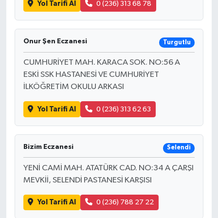
Yol Tarifi Al
0 (236) 313 68 78
Onur Şen Eczanesi
Turgutlu
CUMHURİYET MAH. KARACA SOK. NO:56 A
ESKİ SSK HASTANESİ VE CUMHURİYET
İLKÖĞRETİM OKULU ARKASI
Yol Tarifi Al
0 (236) 313 62 63
Bizim Eczanesi
Selendi
YENİ CAMİ MAH. ATATÜRK CAD. NO:34 A ÇARŞI
MEVKİİ, SELENDİ PASTANESİ KARŞISI
Yol Tarifi Al
0 (236) 788 27 22