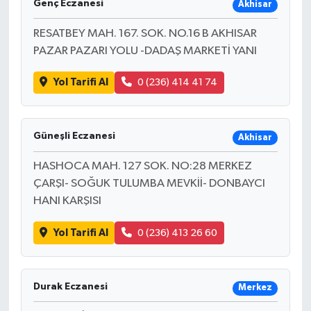
Genç Eczanesi
Akhisar
RESATBEY MAH. 167. SOK. NO.16 B AKHISAR
PAZAR PAZARI YOLU -DADAŞ MARKETİ YANI
Yol Tarifi Al
0 (236) 414 41 74
Güneşli Eczanesi
Akhisar
HASHOCA MAH. 127 SOK. NO:28 MERKEZ
ÇARŞI- SOĞUK TULUMBA MEVKİİ- DONBAYCI
HANI KARŞISI
Yol Tarifi Al
0 (236) 413 26 60
Durak Eczanesi
Merkez