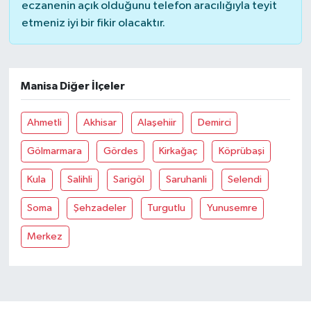
eczanenin açık olduğunu telefon aracılığıyla teyit
etmeniz iyi bir fikir olacaktır.
Manisa Diğer İlçeler
Ahmetli
Akhisar
Alaşehiir
Demirci
Gölmarmara
Gördes
Kirkağaç
Köprübaşi
Kula
Salihli
Sarigöl
Saruhanli
Selendi
Soma
Şehzadeler
Turgutlu
Yunusemre
Merkez