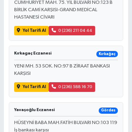
CUMHURİYET MAH. 75. YIL BULVARI NO:123 B
BİRLİK CAMİ KARŞISI-GRAND MEDİCAL
HASTANESİ CİVARI
Yol Tarifi Al
0 (236) 211 04 44
Kırkagaç Eczanesi
Kırkağaç
YENI MH. 53 SOK. NO:97 B ZİRAAT BANKASI
KARŞISI
Yol Tarifi Al
0 (236) 588 16 70
Yavaşoğlu Eczanesi
Gördes
HÜSEYNİ BABA MAH.FATİH BULVARI NO:103 119
İş bankası karşısı