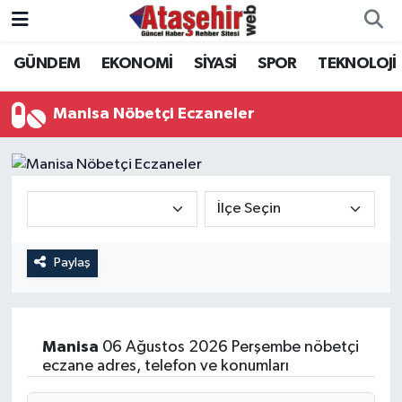
GÜNDEM
EKONOMİ
SİYASİ
SPOR
TEKNOLOJİ
Hava Durumu
Trafik Durumu
Manisa Nöbetçi Eczaneler
Süper Lig Puan Durumu ve Fikstür
Tüm Manşetler
Son Dakika Haberleri
Paylaş
Haber Arşivi
Manisa
06 Ağustos 2026 Perşembe nöbetçi
eczane adres, telefon ve konumları