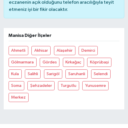
eczanenin açık olduğunu telefon aracılığıyla teyit
etmeniz iyi bir fikir olacaktır.
Manisa Diğer İlçeler
Ahmetli
Akhisar
Alaşehiir
Demirci
Gölmarmara
Gördes
Kirkağaç
Köprübaşi
Kula
Salihli
Sarigöl
Saruhanli
Selendi
Soma
Şehzadeler
Turgutlu
Yunusemre
Merkez