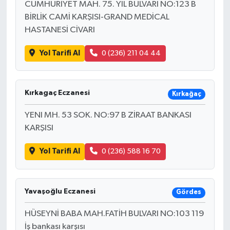
CUMHURİYET MAH. 75. YIL BULVARI NO:123 B
BİRLİK CAMİ KARŞISI-GRAND MEDİCAL
HASTANESİ CİVARI
Yol Tarifi Al
0 (236) 211 04 44
Kırkagaç Eczanesi
Kırkağaç
YENI MH. 53 SOK. NO:97 B ZİRAAT BANKASI
KARŞISI
Yol Tarifi Al
0 (236) 588 16 70
Yavaşoğlu Eczanesi
Gördes
HÜSEYNİ BABA MAH.FATİH BULVARI NO:103 119
İş bankası karşısı