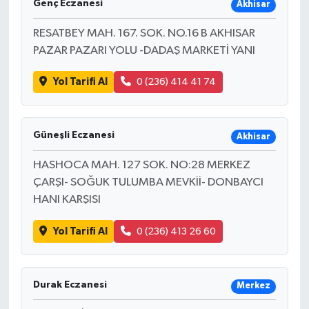
Genç Eczanesi
Akhisar
RESATBEY MAH. 167. SOK. NO.16 B AKHISAR
PAZAR PAZARI YOLU -DADAŞ MARKETİ YANI
Yol Tarifi Al
0 (236) 414 41 74
Güneşli Eczanesi
Akhisar
HASHOCA MAH. 127 SOK. NO:28 MERKEZ
ÇARŞI- SOĞUK TULUMBA MEVKİİ- DONBAYCI
HANI KARŞISI
Yol Tarifi Al
0 (236) 413 26 60
Durak Eczanesi
Merkez