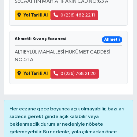
SECAATTİN MAH.ATIF AKIN CAD.NO:63 A
Yol Tarifi Al
0 (236) 462 22 11
Ahmetli Kıvanç Eczanesi
Ahmetli
ALTIEYLÜL MAHALLESİ HÜKÜMET CADDESİ
NO:51 A
Yol Tarifi Al
0 (236) 768 21 20
Her eczane gece boyunca açık olmayabilir, bazıları
sadece gerektiğinde açık kalabilir veya
beklenmedik durumlar nedeniyle nöbete
gelemeyebilir. Bu nedenle, yola çıkmadan önce