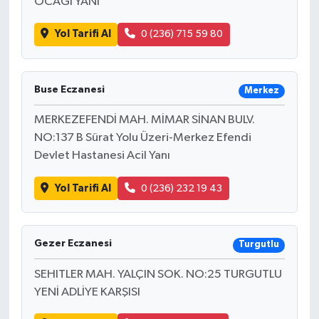
OCAĞI YANI
Yol Tarifi Al
0 (236) 715 59 80
Buse Eczanesi
Merkez
MERKEZEFENDİ MAH. MİMAR SİNAN BULV.
NO:137 B Sürat Yolu Üzeri-Merkez Efendi
Devlet Hastanesi Acil Yanı
Yol Tarifi Al
0 (236) 232 19 43
Gezer Eczanesi
Turgutlu
SEHITLER MAH. YALÇIN SOK. NO:25 TURGUTLU
YENİ ADLİYE KARŞISI