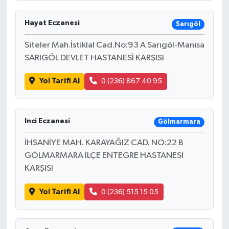
Hayat Eczanesi
Sarıgöl
Siteler Mah.İstiklal Cad.No:93 A Sarıgöl-Manisa
SARIGÖL DEVLET HASTANESİ KARŞISI
Yol Tarifi Al
0 (236) 867 40 95
Inci Eczanesi
Gölmarmara
İHSANİYE MAH. KARAYAĞIZ CAD. NO:22 B
GÖLMARMARA İLÇE ENTEGRE HASTANESİ
KARŞISI
Yol Tarifi Al
0 (236) 515 15 05