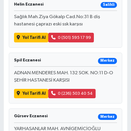
Helin Eczanesi
Salihli
Sağlık Mah.Ziya Gökalp Cad.No:31 B diş
hastanesi çaprazı eski ssk karşısı
Yol Tarifi Al
0 (501) 595 17 99
Spil Eczanesi
Merkez
ADNAN MENDERES MAH. 132 SOK. NO:11 D-O
ŞEHİR HASTANESİ KARŞISI
Yol Tarifi Al
0 (236) 503 40 54
Gürsev Eczanesi
Merkez
YARHASANLAR MAH. AVNİGEMİCİOĞLU