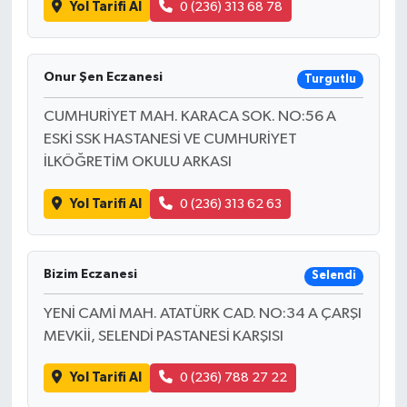
Yol Tarifi Al
0 (236) 313 68 78
Onur Şen Eczanesi
Turgutlu
CUMHURİYET MAH. KARACA SOK. NO:56 A
ESKİ SSK HASTANESİ VE CUMHURİYET
İLKÖĞRETİM OKULU ARKASI
Yol Tarifi Al
0 (236) 313 62 63
Bizim Eczanesi
Selendi
YENİ CAMİ MAH. ATATÜRK CAD. NO:34 A ÇARŞI
MEVKİİ, SELENDİ PASTANESİ KARŞISI
Yol Tarifi Al
0 (236) 788 27 22