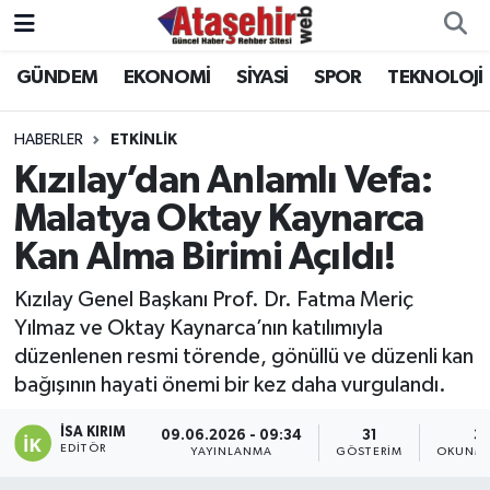
GÜNDEM
EKONOMİ
SİYASİ
SPOR
TEKNOLOJİ
Hava Durumu
Trafik Durumu
HABERLER
ETKİNLİK
Kızılay’dan Anlamlı Vefa:
Süper Lig Puan Durumu ve Fikstür
Malatya Oktay Kaynarca
Kan Alma Birimi Açıldı!
Tüm Manşetler
Kızılay Genel Başkanı Prof. Dr. Fatma Meriç
Son Dakika Haberleri
Yılmaz ve Oktay Kaynarca’nın katılımıyla
düzenlenen resmi törende, gönüllü ve düzenli kan
Haber Arşivi
bağışının hayati önemi bir kez daha vurgulandı.
İSA KIRIM
09.06.2026 - 09:34
31
3 
EDITÖR
YAYINLANMA
GÖSTERIM
OKUNMA