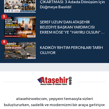
ÇIKARTMASI: 3 Adada Dönüşüm İçin
Düğmeye Basıldı!
5
ŞEREF UZUN’DAN ATAŞEHİR
BELEDİYE BAŞKAN YARDIMCISI
EKREM KÖSE’YE "HAYIRLI OLSUN"
ZİYARETİ
6
KADIKÖY RIHTIM PERONLARI TARİH
OLUYOR
atasehirwebcom, yepyeni temasıyla sizleri
buluştururken, sadelik ve modernizmi bir araya getiriyor.