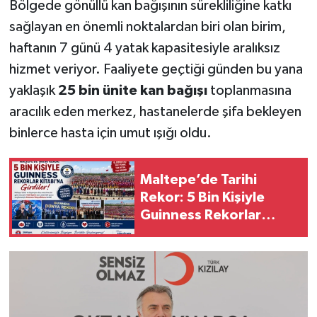
Bölgede gönüllü kan bağışının sürekliliğine katkı
sağlayan en önemli noktalardan biri olan birim,
haftanın 7 günü 4 yatak kapasitesiyle aralıksız
hizmet veriyor. Faaliyete geçtiği günden bu yana
yaklaşık
25 bin ünite kan bağışı
toplanmasına
aracılık eden merkez, hastanelerde şifa bekleyen
binlerce hasta için umut ışığı oldu.
Maltepe’de Tarihi
Rekor: 5 Bin Kişiyle
Guinness Rekorlar
Kitabı'na Girdiler!