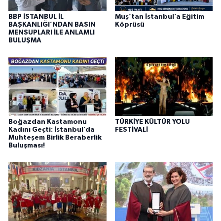
BBP İSTANBUL İL
Muş’tan İstanbul’a Eğitim
BAŞKANLIĞI’NDAN BASIN
Köprüsü
MENSUPLARI İLE ANLAMLI
BULUŞMA
Boğazdan Kastamonu
TÜRKİYE KÜLTÜR YOLU
Kadını Geçti: İstanbul’da
FESTİVALİ
Muhteşem Birlik Beraberlik
Buluşması!