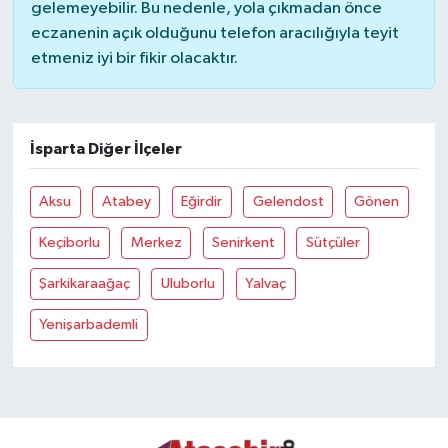
gelemeyebilir. Bu nedenle, yola çıkmadan önce
eczanenin açık olduğunu telefon aracılığıyla teyit
etmeniz iyi bir fikir olacaktır.
İsparta Diğer İlçeler
Aksu
Atabey
Eğirdir
Gelendost
Gönen
Keçiborlu
Merkez
Senirkent
Sütçüler
Şarkikaraağaç
Uluborlu
Yalvaç
Yenişarbademli