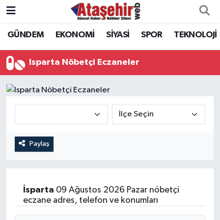
GÜNDEM
EKONOMİ
SİYASİ
SPOR
TEKNOLOJİ
Hava Durumu
Trafik Durumu
Isparta Nöbetçi Eczaneler
Süper Lig Puan Durumu ve Fikstür
Tüm Manşetler
Son Dakika Haberleri
Paylaş
Haber Arşivi
İsparta
09 Ağustos 2026 Pazar nöbetçi
eczane adres, telefon ve konumları