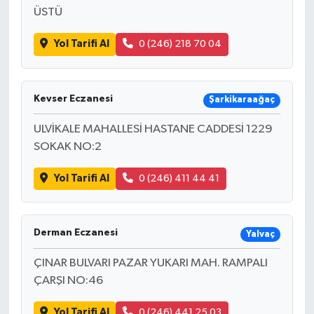
ÜSTÜ
Yol Tarifi Al
0 (246) 218 70 04
Kevser Eczanesi
Şarkikaraağaç
ULVİKALE MAHALLESİ HASTANE CADDESİ 1229
SOKAK NO:2
Yol Tarifi Al
0 (246) 411 44 41
Derman Eczanesi
Yalvaç
ÇINAR BULVARI PAZAR YUKARI MAH. RAMPALI
ÇARŞI NO:46
Yol Tarifi Al
0 (246) 441 25 03