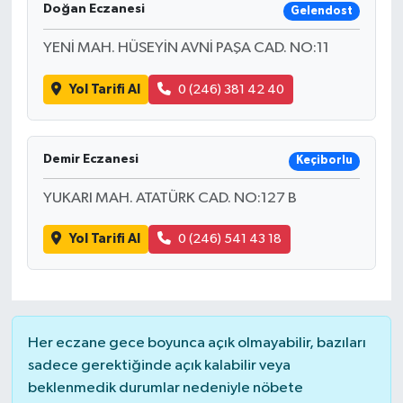
Doğan Eczanesi
Gelendost
YENİ MAH. HÜSEYİN AVNİ PAŞA CAD. NO:11
Yol Tarifi Al
0 (246) 381 42 40
Demir Eczanesi
Keçiborlu
YUKARI MAH. ATATÜRK CAD. NO:127 B
Yol Tarifi Al
0 (246) 541 43 18
Her eczane gece boyunca açık olmayabilir, bazıları
sadece gerektiğinde açık kalabilir veya
beklenmedik durumlar nedeniyle nöbete