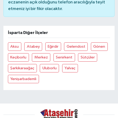
eczanenin açık olduğunu telefon aracılığıyla teyit
etmeniz iyi bir fikir olacaktır.
İsparta Diğer İlçeler
Aksu
Atabey
Eğirdir
Gelendost
Gönen
Keçiborlu
Merkez
Senirkent
Sütçüler
Şarkikaraağaç
Uluborlu
Yalvaç
Yenişarbademli