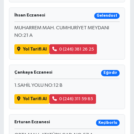
İhsan Eczanesi
Gelendost
MUHARREM MAH. CUMHURİYET MEYDANI
NO:21 A
Yol Tarifi Al
0 (246) 381 26 25
Çankaya Eczanesi
Eğirdir
1.SAHİL YOLU NO:12 B
Yol Tarifi Al
0 (246) 311 59 85
Erturan Eczanesi
Keçiborlu