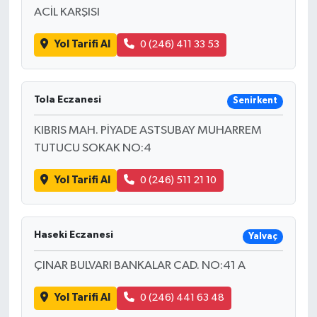
ACİL KARŞISI
Yol Tarifi Al
0 (246) 411 33 53
Tola Eczanesi
Senirkent
KIBRIS MAH. PİYADE ASTSUBAY MUHARREM
TUTUCU SOKAK NO:4
Yol Tarifi Al
0 (246) 511 21 10
Haseki Eczanesi
Yalvaç
ÇINAR BULVARI BANKALAR CAD. NO:41 A
Yol Tarifi Al
0 (246) 441 63 48