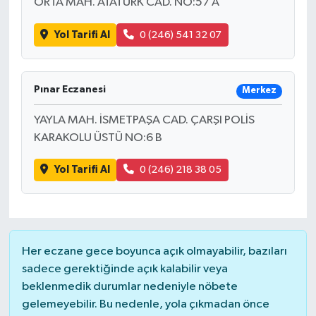
ORTA MAH. ATATÜRK CAD. NO:57 A
Yol Tarifi Al
0 (246) 541 32 07
Pınar Eczanesi
Merkez
YAYLA MAH. İSMETPAŞA CAD. ÇARŞI POLİS
KARAKOLU ÜSTÜ NO:6 B
Yol Tarifi Al
0 (246) 218 38 05
Her eczane gece boyunca açık olmayabilir, bazıları
sadece gerektiğinde açık kalabilir veya
beklenmedik durumlar nedeniyle nöbete
gelemeyebilir. Bu nedenle, yola çıkmadan önce