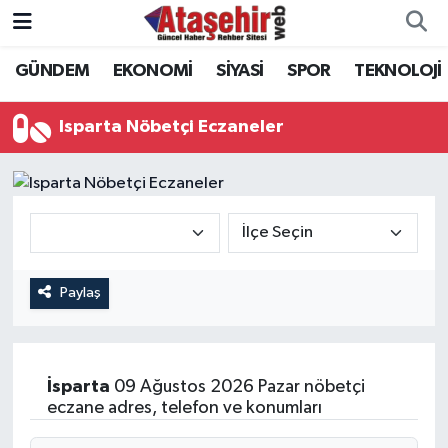
GÜNDEM
EKONOMİ
SİYASİ
SPOR
TEKNOLOJİ
Hava Durumu
Trafik Durumu
Isparta Nöbetçi Eczaneler
Süper Lig Puan Durumu ve Fikstür
Tüm Manşetler
Son Dakika Haberleri
Paylaş
Haber Arşivi
İsparta
09 Ağustos 2026 Pazar nöbetçi
eczane adres, telefon ve konumları