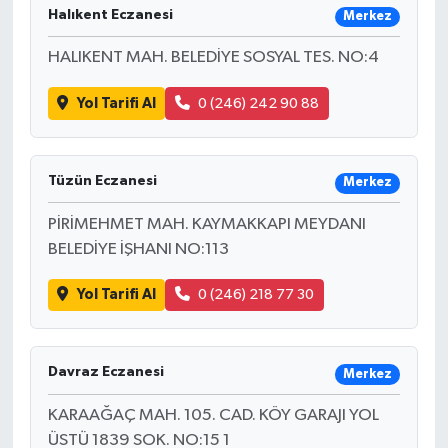
Halıkent Eczanesi
Merkez
HALIKENT MAH. BELEDİYE SOSYAL TES. NO:4
Yol Tarifi Al
0 (246) 242 90 88
Tüzün Eczanesi
Merkez
PİRİMEHMET MAH. KAYMAKKAPI MEYDANI
BELEDİYE İŞHANI NO:113
Yol Tarifi Al
0 (246) 218 77 30
Davraz Eczanesi
Merkez
KARAAĞAÇ MAH. 105. CAD. KÖY GARAJI YOL
ÜSTÜ 1839 SOK. NO:15 1