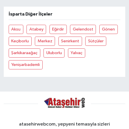
İsparta Diğer İlçeler
Aksu
Atabey
Eğirdir
Gelendost
Gönen
Keçiborlu
Merkez
Senirkent
Sütçüler
Şarkikaraağaç
Uluborlu
Yalvaç
Yenişarbademli
atasehirwebcom, yepyeni temasıyla sizleri