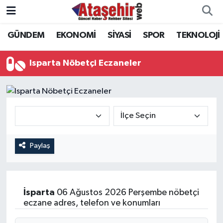
GÜNDEM
EKONOMİ
SİYASİ
SPOR
TEKNOLOJİ
Hava Durumu
Trafik Durumu
Isparta Nöbetçi Eczaneler
Süper Lig Puan Durumu ve Fikstür
Tüm Manşetler
Son Dakika Haberleri
Paylaş
Haber Arşivi
İsparta
06 Ağustos 2026 Perşembe nöbetçi
eczane adres, telefon ve konumları