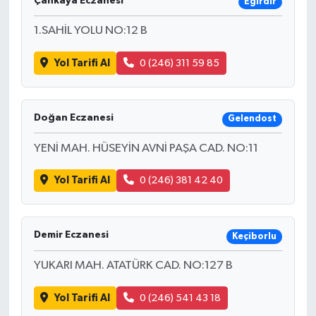
Çankaya Eczanesi
Eğirdir
1.SAHİL YOLU NO:12 B
Yol Tarifi Al
0 (246) 311 59 85
Doğan Eczanesi
Gelendost
YENİ MAH. HÜSEYİN AVNİ PAŞA CAD. NO:11
Yol Tarifi Al
0 (246) 381 42 40
Demir Eczanesi
Keçiborlu
YUKARI MAH. ATATÜRK CAD. NO:127 B
Yol Tarifi Al
0 (246) 541 43 18