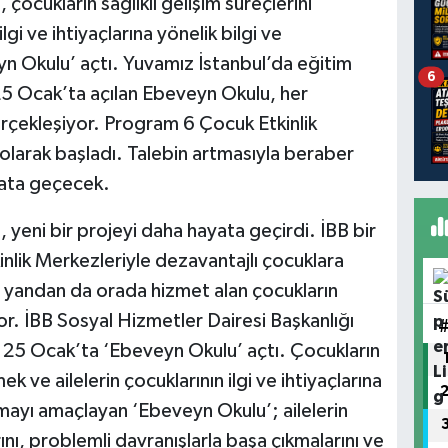
 çocukların sağlıklı gelişim süreçlerini
gi ve ihtiyaçlarına yönelik bilgi ve
veyn Okulu’ açtı. Yuvamız İstanbul’da eğitim
6
 25 Ocak’ta açılan Ebeveyn Okulu, her
erçekleşiyor. Program 6 Çocuk Etkinlik
larak başladı. Talebin artmasıyla beraber
ata geçecek.
, yeni bir projeyi daha hayata geçirdi. İBB bir
nlik Merkezleriyle dezavantajlı çocuklara
ir yandan da orada hizmet alan çocukların
yor. İBB Sosyal Hizmetler Dairesi Başkanlığı
25 Ocak’ta ‘Ebeveyn Okulu’ açtı. Çocukların
ek ve ailelerin çocuklarının ilgi ve ihtiyaçlarına
tırmayı amaçlayan ‘Ebeveyn Okulu’; ailelerin
rını, problemli davranışlarla başa çıkmalarını ve