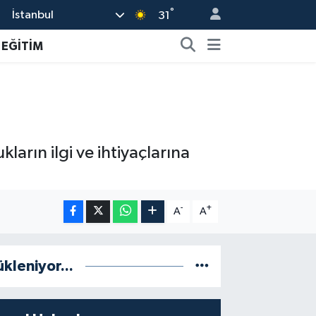
°
İstanbul
31
EĞİTİM
kların ilgi ve ihtiyaçlarına
-
+
A
A
ükleniyor...