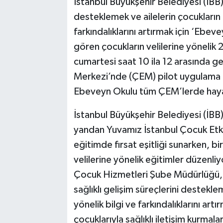
İstanbul Büyükşehir Belediyesi (İBB),
desteklemek ve ailelerin çocukların il
farkındalıklarını artırmak için ‘Ebe
gören çocukların velilerine yönelik
cumartesi saat 10 ila 12 arasında g
Merkezi’nde (ÇEM) pilot uygulama o
Ebeveyn Okulu tüm ÇEM’lerde hay
İstanbul Büyükşehir Belediyesi (İBB)
yandan Yuvamız İstanbul Çocuk Etki
eğitimde fırsat eşitliği sunarken, b
velilerine yönelik eğitimler düzenli
Çocuk Hizmetleri Şube Müdürlüğü, 
sağlıklı gelişim süreçlerini desteklem
yönelik bilgi ve farkındalıklarını ar
çocuklarıyla sağlıklı iletişim kurmala