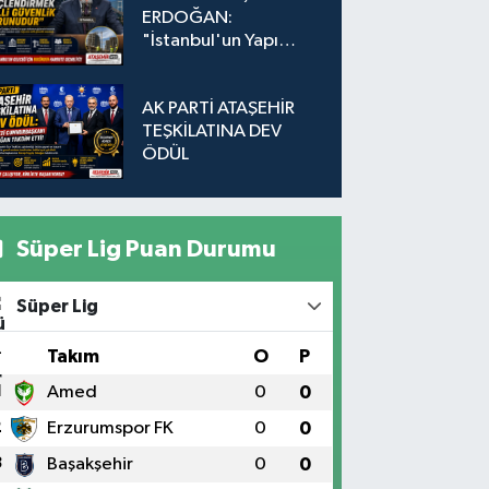
ERDOĞAN:
"İstanbul'un Yapı
Stokunu
Güçlendirmek Milli
AK PARTİ ATAŞEHİR
Güvenlik Sorunudur"
TEŞKİLATINA DEV
ÖDÜL
Süper Lig Puan Durumu
Süper Lig
#
Takım
O
P
1
Amed
0
0
2
Erzurumspor FK
0
0
3
Başakşehir
0
0