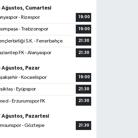
5 Ağustos, Cumartesi
nyaspor - Rizespor
19:00
sımpaşa - Trabzonspor
19:00
nçlerbirliği S.K. - Fenerbahçe
21:30
ziantep FK - Alanyaspor
21:30
6 Ağustos, Pazar
şakşehir - Kocaelispor
19:00
şiktaş - Eyüpspor
21:30
ed - Erzurumspor FK
21:30
7 Ağustos, Pazartesi
msunspor - Göztepe
21:30