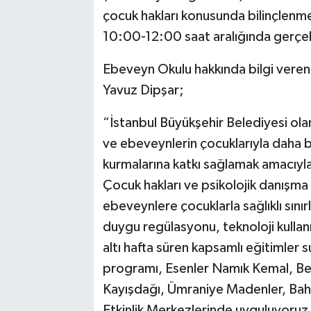
çocuk hakları konusunda bilinçlenme
10:00-12:00 saat aralığında gerçek
Ebeveyn Okulu hakkında bilgi veren 
Yavuz Dipşar;
“İstanbul Büyükşehir Belediyesi olar
ve ebeveynlerin çocuklarıyla daha bili
kurmalarına katkı sağlamak amacıyl
Çocuk hakları ve psikolojik danışma b
ebeveynlere çocuklarla sağlıklı sını
duygu regülasyonu, teknoloji kullanım
altı hafta süren kapsamlı eğitimler
programı, Esenler Namık Kemal, Bey
Kayışdağı, Ümraniye Madenler, Bah
Etkinlik Merkezlerinde uyguluyoruz. D