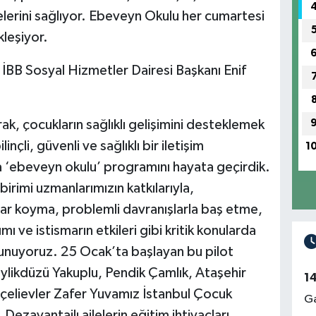
lerini sağlıyor. Ebeveyn Okulu her cumartesi
leşiyor.
İBB Sosyal Hizmetler Dairesi Başkanı Enif
ak, çocukların sağlıklı gelişimini desteklemek
nçli, güvenli ve sağlıklı bir iletişim
1
a ‘ebeveyn okulu’ programını hayata geçirdik.
irimi uzmanlarımızın katkılarıyla,
rlar koyma, problemli davranışlarla baş etme,
ı ve istismarın etkileri gibi kritik konularda
 sunuyoruz. 25 Ocak’ta başlayan bu pilot
likdüzü Yakuplu, Pendik Çamlık, Ataşehir
1
çelievler Zafer Yuvamız İstanbul Çocuk
Ga
ezavantajlı ailelerin eğitim ihtiyaçları