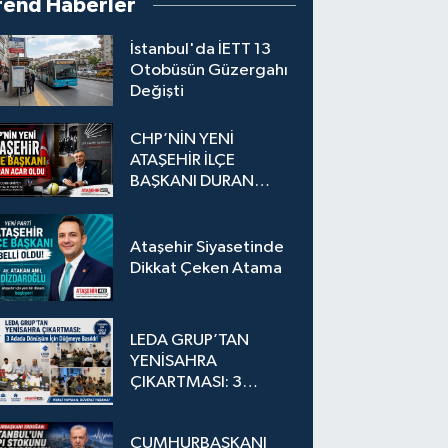
rend Haberler
İstanbul'da İETT 13
Otobüsün Güzergahı
Değişti
CHP’NİN YENİ
ATAŞEHİR İLÇE
BAŞKANI DURAN
ACAR OLDU
Ataşehir Siyasetinde
Dikkat Çeken Atama
LEDA GRUP’TAN
YENİSAHRA
ÇIKARTMASI: 3
Adada Dönüşüm İçin
Düğmeye Basıldı!
CUMHURBAŞKANI