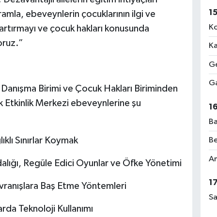
1
amla, ebeveynlerin çocuklarının ilgi ve
Ko
nı artırmayı ve çocuk hakları konusunda
oruz.”
Ka
Ge
Ga
 Danışma Birimi ve Çocuk Hakları Biriminden
 Etkinlik Merkezi ebeveynlerine şu
1
Ba
lıklı Sınırlar Koymak
Be
Am
alığı, Regüle Edici Oyunlar ve Öfke Yönetimi
1
vranışlara Baş Etme Yöntemleri
Sa
rda Teknoloji Kullanımı