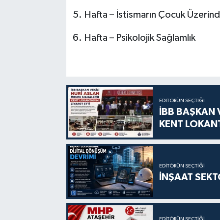
5. Hafta – İstismarın Çocuk Üzerinde
6. Hafta – Psikolojik Sağlamlık
EDITÖRÜN SEÇTIĞI
İBB BAŞKAN 
KENT LOKANT
EDITÖRÜN SEÇTIĞI
İNŞAAT SEKT
EDITÖRÜN SEÇTIĞI