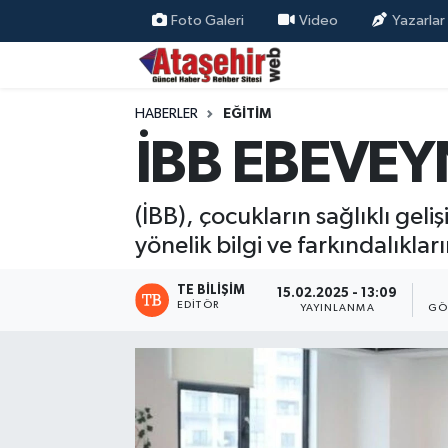
Foto Galeri
Video
Yazarlar
Hava Durumu
HABERLER
EĞİTİM
Trafik Durumu
İBB EBEVEY
Süper Lig Puan Durumu ve Fikstür
(İBB), çocukların sağlıklı geli
Tüm Manşetler
yönelik bilgi ve farkındalıklar
Son Dakika Haberleri
TE BILIŞIM
15.02.2025 - 13:09
EDITÖR
YAYINLANMA
GÖ
Haber Arşivi