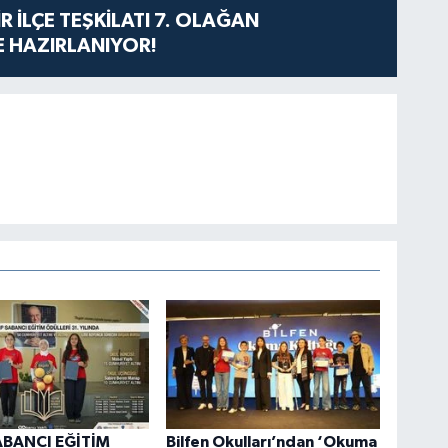
R İLÇE TEŞKİLATI 7. OLAĞAN
 HAZIRLANIYOR!
ABANCI EĞİTİM
Bilfen Okulları’ndan ‘Okuma