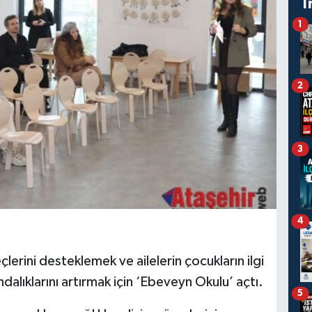
T
1
2
3
4
eçlerini desteklemek ve ailelerin çocukların ilgi
ındalıklarını artırmak için ‘Ebeveyn Okulu’ açtı.
5