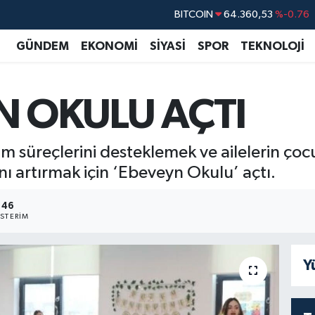
DOLAR
47,7069
%0.17
EURO
55,0265
%0.01
GÜNDEM
EKONOMİ
SİYASİ
SPOR
TEKNOLOJİ
STERLİN
64,1897
%0.02
GRAM ALTIN
6618.49
%2.12
N OKULU AÇTI
BİST100
13.887
%64
BITCOIN
64.360,53
%-0.76
şim süreçlerini desteklemek ve ailelerin çocu
ını artırmak için ‘Ebeveyn Okulu’ açtı.
46
STERIM
Y