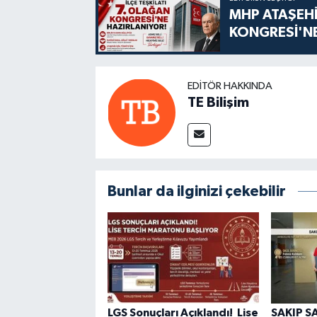
MHP ATAŞEHİ
KONGRESİ'NE
EDITÖR HAKKINDA
TE Bilişim
Bunlar da ilginizi çekebilir
LGS Sonuçları Açıklandı! Lise
SAKIP S