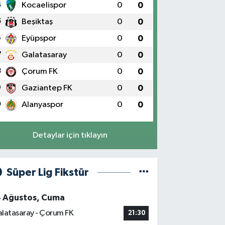
4
Kocaelispor
0
0
5
Beşiktaş
0
0
6
Eyüpspor
0
0
7
Galatasaray
0
0
8
Çorum FK
0
0
9
Gaziantep FK
0
0
0
Alanyaspor
0
0
Detaylar için tıklayın
Süper Lig Fikstür
4 Ağustos, Cuma
latasaray - Çorum FK
21:30