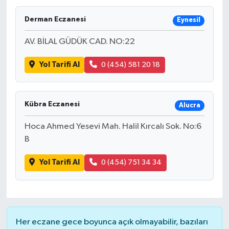
Derman Eczanesi
Eynesil
AV. BİLAL GÜDÜK CAD. NO:22
Yol Tarifi Al
0 (454) 581 20 18
Kübra Eczanesi
Alucra
Hoca Ahmed Yesevi Mah. Halil Kırcalı Sok. No:6
B
Yol Tarifi Al
0 (454) 751 34 34
Her eczane gece boyunca açık olmayabilir, bazıları