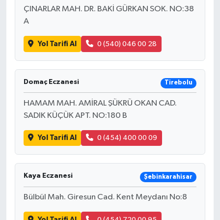
ÇINARLAR MAH. DR. BAKİ GÜRKAN SOK. NO:38
A
Yol Tarifi Al
0 (540) 046 00 28
Domaç Eczanesi
Tirebolu
HAMAM MAH. AMİRAL ŞÜKRÜ OKAN CAD.
SADIK KÜÇÜK APT. NO:180 B
Yol Tarifi Al
0 (454) 400 00 09
Kaya Eczanesi
Şebinkarahisar
Bülbül Mah. Giresun Cad. Kent Meydanı No:8
Yol Tarifi Al
0 (454) 720 00 95