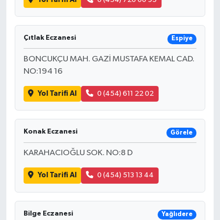
Çıtlak Eczanesi
Espiye
BONCUKÇU MAH. GAZİ MUSTAFA KEMAL CAD.
NO:194 16
Yol Tarifi Al
0 (454) 611 22 02
Konak Eczanesi
Görele
KARAHACIOĞLU SOK. NO:8 D
Yol Tarifi Al
0 (454) 513 13 44
Bilge Eczanesi
Yağlıdere