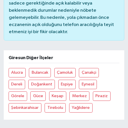
sadece gerektiğinde açık kalabilir veya
beklenmedik durumlar nedeniyle nöbete
gelemeyebilir. Bu nedenle, yola çıkmadan önce
eczanenin açık olduğunu telefon aracılığıyla teyit
etmeniz iyi bir fikir olacaktır.
Giresun Diğer İlçeler
Alucra
Bulancak
Çamoluk
Çanakçi
Dereli
Doğankent
Espiye
Eynesil
Görele
Güce
Keşap
Merkez
Piraziz
Şebinkarahisar
Tirebolu
Yağlidere