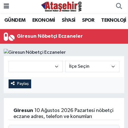
GÜNDEM
EKONOMİ
SİYASİ
SPOR
TEKNOLOJİ
Hava Durumu
Trafik Durumu
Giresun Nöbetçi Eczaneler
Süper Lig Puan Durumu ve Fikstür
Tüm Manşetler
Son Dakika Haberleri
Paylaş
Haber Arşivi
Giresun
10 Ağustos 2026 Pazartesi nöbetçi
eczane adres, telefon ve konumları