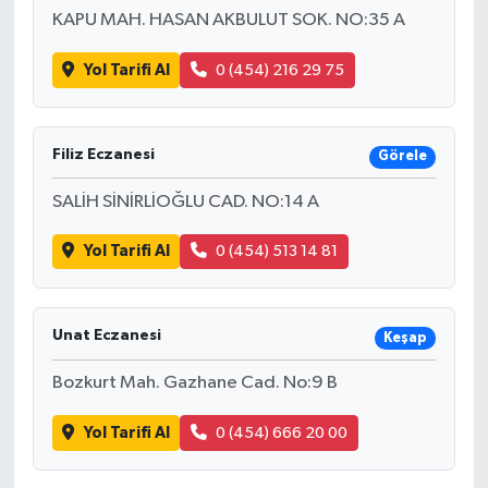
KAPU MAH. HASAN AKBULUT SOK. NO:35 A
Yol Tarifi Al
0 (454) 216 29 75
Filiz Eczanesi
Görele
SALİH SİNİRLİOĞLU CAD. NO:14 A
Yol Tarifi Al
0 (454) 513 14 81
Unat Eczanesi
Keşap
Bozkurt Mah. Gazhane Cad. No:9 B
Yol Tarifi Al
0 (454) 666 20 00