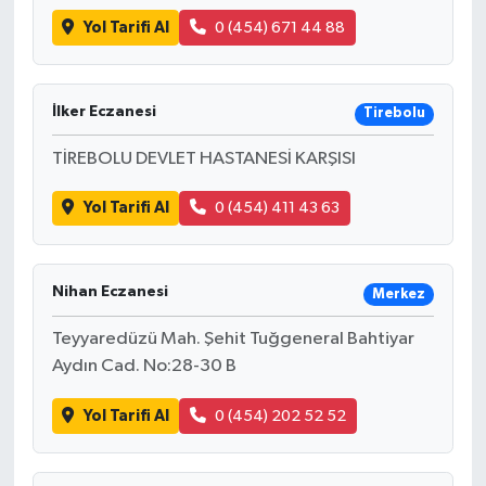
Yol Tarifi Al
0 (454) 671 44 88
İlker Eczanesi
Tirebolu
TİREBOLU DEVLET HASTANESİ KARŞISI
Yol Tarifi Al
0 (454) 411 43 63
Nihan Eczanesi
Merkez
Teyyaredüzü Mah. Şehit Tuğgeneral Bahtiyar
Aydın Cad. No:28-30 B
Yol Tarifi Al
0 (454) 202 52 52