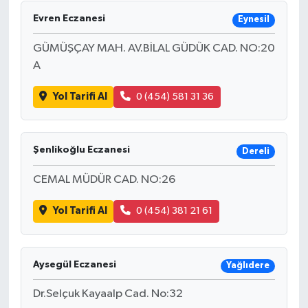
Evren Eczanesi
Eynesil
GÜMÜŞÇAY MAH. AV.BİLAL GÜDÜK CAD. NO:20
A
Yol Tarifi Al
0 (454) 581 31 36
Şenlikoğlu Eczanesi
Dereli
CEMAL MÜDÜR CAD. NO:26
Yol Tarifi Al
0 (454) 381 21 61
Aysegül Eczanesi
Yağlıdere
Dr.Selçuk Kayaalp Cad. No:32