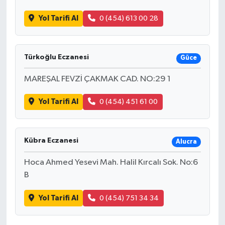
Yol Tarifi Al
0 (454) 613 00 28
Türkoğlu Eczanesi
Güce
MAREŞAL FEVZİ ÇAKMAK CAD. NO:29 1
Yol Tarifi Al
0 (454) 451 61 00
Kübra Eczanesi
Alucra
Hoca Ahmed Yesevi Mah. Halil Kırcalı Sok. No:6
B
Yol Tarifi Al
0 (454) 751 34 34