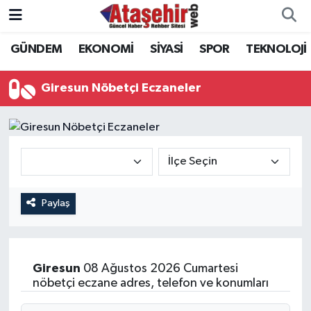
GÜNDEM
EKONOMİ
SİYASİ
SPOR
TEKNOLOJİ
Hava Durumu
Trafik Durumu
Giresun Nöbetçi Eczaneler
Süper Lig Puan Durumu ve Fikstür
Tüm Manşetler
Son Dakika Haberleri
Paylaş
Haber Arşivi
Giresun
08 Ağustos 2026 Cumartesi
nöbetçi eczane adres, telefon ve konumları