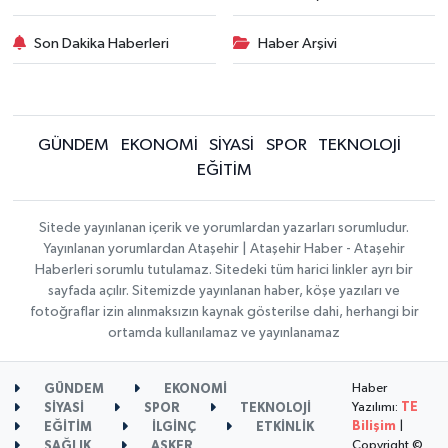
Son Dakika Haberleri
Haber Arşivi
GÜNDEM
EKONOMİ
SİYASİ
SPOR
TEKNOLOJİ
EĞİTİM
Sitede yayınlanan içerik ve yorumlardan yazarları sorumludur.
Yayınlanan yorumlardan Ataşehir | Ataşehir Haber - Ataşehir
Haberleri sorumlu tutulamaz. Sitedeki tüm harici linkler ayrı bir
sayfada açılır. Sitemizde yayınlanan haber, köşe yazıları ve
fotoğraflar izin alınmaksızın kaynak gösterilse dahi, herhangi bir
ortamda kullanılamaz ve yayınlanamaz
Haber
GÜNDEM
EKONOMİ
Yazılımı:
TE
SİYASİ
SPOR
TEKNOLOJİ
Bilişim
|
EĞİTİM
İLGİNÇ
ETKİNLİK
Copyright ©
SAĞLIK
ASKER