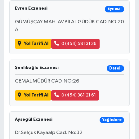
Evren Eczanesi
Eynesil
GÜMÜŞÇAY MAH. AV.BİLAL GÜDÜK CAD. NO:20
A
Yol Tarifi Al
0 (454) 581 31 36
Şenlikoğlu Eczanesi
Dereli
CEMAL MÜDÜR CAD. NO:26
Yol Tarifi Al
0 (454) 381 21 61
Aysegül Eczanesi
Yağlıdere
Dr.Selçuk Kayaalp Cad. No:32