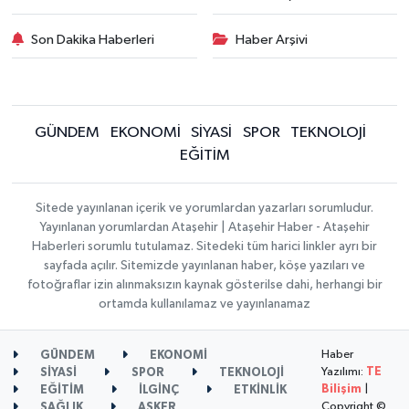
Son Dakika Haberleri
Haber Arşivi
GÜNDEM
EKONOMİ
SİYASİ
SPOR
TEKNOLOJİ
EĞİTİM
Sitede yayınlanan içerik ve yorumlardan yazarları sorumludur.
Yayınlanan yorumlardan Ataşehir | Ataşehir Haber - Ataşehir
Haberleri sorumlu tutulamaz. Sitedeki tüm harici linkler ayrı bir
sayfada açılır. Sitemizde yayınlanan haber, köşe yazıları ve
fotoğraflar izin alınmaksızın kaynak gösterilse dahi, herhangi bir
ortamda kullanılamaz ve yayınlanamaz
Haber
GÜNDEM
EKONOMİ
Yazılımı:
TE
SİYASİ
SPOR
TEKNOLOJİ
Bilişim
|
EĞİTİM
İLGİNÇ
ETKİNLİK
Copyright ©
SAĞLIK
ASKER