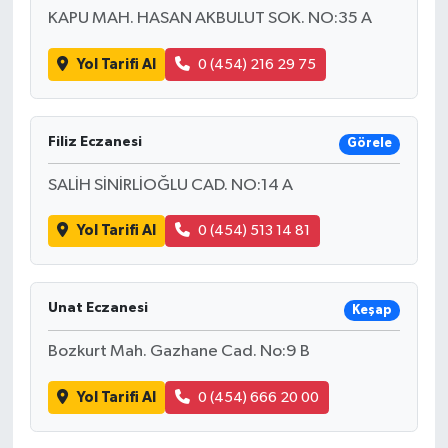
KAPU MAH. HASAN AKBULUT SOK. NO:35 A
Yol Tarifi Al
0 (454) 216 29 75
Filiz Eczanesi
Görele
SALİH SİNİRLİOĞLU CAD. NO:14 A
Yol Tarifi Al
0 (454) 513 14 81
Unat Eczanesi
Keşap
Bozkurt Mah. Gazhane Cad. No:9 B
Yol Tarifi Al
0 (454) 666 20 00