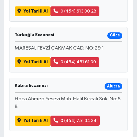
Yol Tarifi Al
0 (454) 613 00 28
Türkoğlu Eczanesi
Güce
MAREŞAL FEVZİ ÇAKMAK CAD. NO:29 1
Yol Tarifi Al
0 (454) 451 61 00
Kübra Eczanesi
Alucra
Hoca Ahmed Yesevi Mah. Halil Kırcalı Sok. No:6
B
Yol Tarifi Al
0 (454) 751 34 34