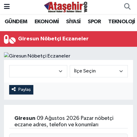
GÜNDEM
EKONOMİ
SİYASİ
SPOR
TEKNOLOJİ
Hava Durumu
Trafik Durumu
Giresun Nöbetçi Eczaneler
Süper Lig Puan Durumu ve Fikstür
Tüm Manşetler
Son Dakika Haberleri
Paylaş
Haber Arşivi
Giresun
09 Ağustos 2026 Pazar nöbetçi
eczane adres, telefon ve konumları