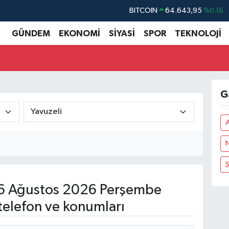
BITCOIN
64.643,95
%0.16
DOLAR
47,6006
%0.06
GÜNDEM
EKONOMİ
SİYASİ
SPOR
TEKNOLOJİ
EURO
55,0250
%0.02
STERLİN
64,2398
%0.2
GRAM ALTIN
6500.87
%0.12
G
BİST100
13.799
%70
Ş
 Ağustos 2026 Perşembe
telefon ve konumları