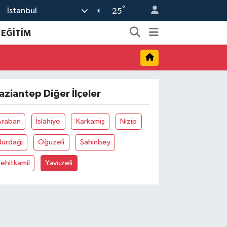
°
İstanbul
25
EĞİTİM
aziantep Diğer İlçeler
Araban
İslahiye
Karkamiş
Nizip
Nurdaği
Oğuzeli
Şahinbey
ehitkamil
Yavuzeli