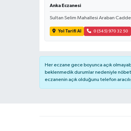
Anka Eczanesi
Sultan Selim Mahallesi Araban Cadde
Yol Tarifi Al
0 (545) 970 32 50
Her eczane gece boyunca açık olmayabili
beklenmedik durumlar nedeniyle nöbete
eczanenin açık olduğunu telefon aracılığıy