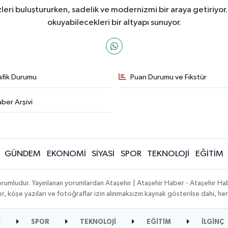
ri buluştururken, sadelik ve modernizmi bir araya getiriyor.
okuyabilecekleri bir altyapı sunuyor.
afik Durumu
Puan Durumu ve Fikstür
ber Arşivi
GÜNDEM
EKONOMİ
SİYASİ
SPOR
TEKNOLOJİ
EĞİTİM
orumludur. Yayınlanan yorumlardan Ataşehir | Ataşehir Haber - Ataşehir Habe
ber, köşe yazıları ve fotoğraflar izin alınmaksızın kaynak gösterilse dahi, 
İ
SPOR
TEKNOLOJİ
EĞİTİM
İLGİNÇ