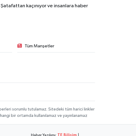
 Şatafattan kaçınıyor ve insanlara haber
Tüm Manşetler
rleri sorumlu tutulamaz. Sitedeki tüm harici linkler
herhangi bir ortamda kullanılamaz ve yayınlanamaz
Haber Yazılımı:
TE Bilişim
|