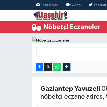
Foto Galeri
Video
Yazarlar
Hava Durumu
Nöbetçi Eczaneler
Trafik Durumu
Süper Lig Puan Durumu ve Fikstür
Tüm Manşetler
Son Dakika Haberleri
Haber Arşivi
Gaziantep
Yavuzeli
06
nöbetçi eczane adres, 