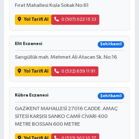
Fırat Mahallesi Kışla Sokak No:61
Yol Tarifi Al
0 (507) 023 15 33
Elit Eczanesi
Şehitkamil
Sarıgüllük mah. Mehmet Ali Atacan Sk. No:16
Yol Tarifi Al
0 (532) 659 11 91
Kübra Eczanesi
Şehitkamil
GAZiKENT MAHALLESİ 27016 CADDE. AMAÇ
SİTESİ KARŞISI SANKO CAMİİ CİVARI 400
METRE BOSSAN 600 METRE
Yol Tarifi Al
0 (533) 502 10 37