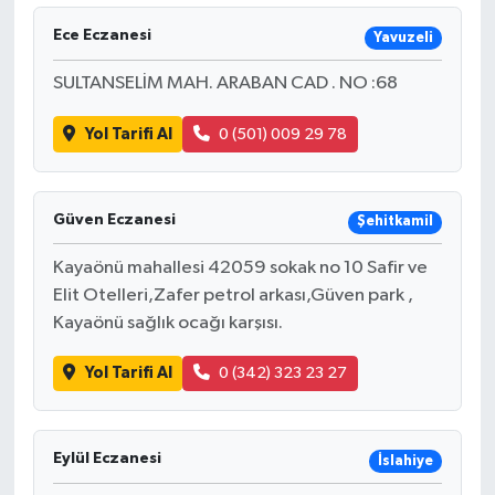
Ece Eczanesi
Yavuzeli
SULTANSELİM MAH. ARABAN CAD . NO :68
Yol Tarifi Al
0 (501) 009 29 78
Güven Eczanesi
Şehitkamil
Kayaönü mahallesi 42059 sokak no 10 Safir ve
Elit Otelleri,Zafer petrol arkası,Güven park ,
Kayaönü sağlık ocağı karşısı.
Yol Tarifi Al
0 (342) 323 23 27
Eylül Eczanesi
İslahiye