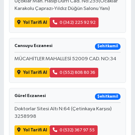
Üçoklar Mah. Hasip Durri Cad. No:255(Ocaklar
Karakolu Çaprazı-Yıldız Düğün Salonu Yanı)
Yol Tarifi Al
0 (342) 225 92 92
Cansuyu Eczanesi
Şehitkamil
MÜCAHİTLER MAHALLESİ 52009 CAD. NO:34
Yol Tarifi Al
0 (552) 808 80 36
Gürel Eczanesi
Şehitkamil
Doktorlar Sitesi Altı N:64 (Çetinkaya Karşısı)
3258998
Yol Tarifi Al
0 (532) 367 97 55