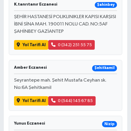
K.tanrıtanır Eczanesi
Şahinbey
ŞEHİR HASTANESİ POLIKLINIKLER KAPISI KARŞISI
İBNİ SİNA MAH. 190011 NOLU CAD. NO:5AF
ŞAHİNBEY GAZİANTEP
Yol Tarifi Al
0 (342) 251 55 75
Amber Eczanesi
Şehitkamil
Seyrantepe mah. Şehit Mustafa Ceyhan sk.
No:6A Şehitkamil
Yol Tarifi Al
0 (544) 145 67 85
Yunus Eczanesi
Nizip