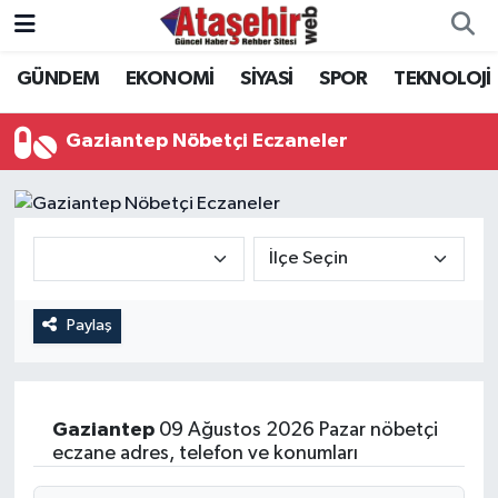
GÜNDEM
EKONOMİ
SİYASİ
SPOR
TEKNOLOJİ
Hava Durumu
Trafik Durumu
Gaziantep Nöbetçi Eczaneler
Süper Lig Puan Durumu ve Fikstür
Tüm Manşetler
Son Dakika Haberleri
Paylaş
Haber Arşivi
Gaziantep
09 Ağustos 2026 Pazar nöbetçi
eczane adres, telefon ve konumları