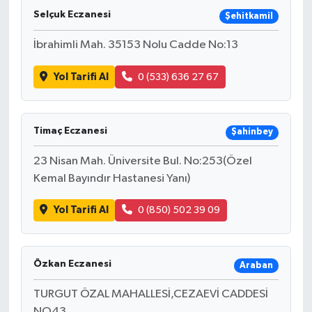
Selçuk Eczanesi
Şehitkamil
İbrahimli Mah. 35153 Nolu Cadde No:13
Yol Tarifi Al
0 (533) 636 27 67
Timaç Eczanesi
Şahinbey
23 Nisan Mah. Üniversite Bul. No:253(Özel
Kemal Bayındır Hastanesi Yanı)
Yol Tarifi Al
0 (850) 502 39 09
Özkan Eczanesi
Araban
TURGUT ÖZAL MAHALLESİ,CEZAEVİ CADDESİ
NO43