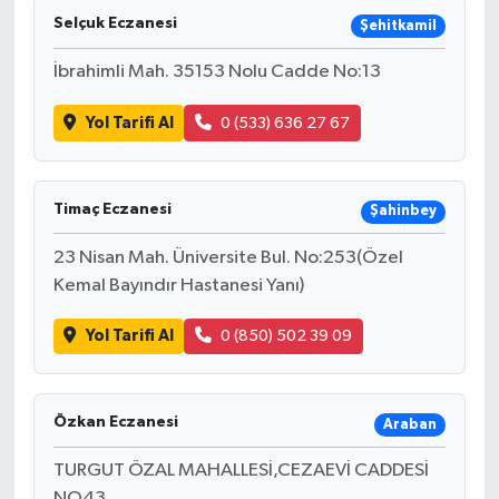
Selçuk Eczanesi
Şehitkamil
İbrahimli Mah. 35153 Nolu Cadde No:13
Yol Tarifi Al
0 (533) 636 27 67
Timaç Eczanesi
Şahinbey
23 Nisan Mah. Üniversite Bul. No:253(Özel
Kemal Bayındır Hastanesi Yanı)
Yol Tarifi Al
0 (850) 502 39 09
Özkan Eczanesi
Araban
TURGUT ÖZAL MAHALLESİ,CEZAEVİ CADDESİ
NO43