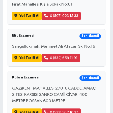
Fırat Mahallesi Kışla Sokak No:61
Yol Tarifi Al
0 (507) 023 15 33
Elit Eczanesi
Şehitkamil
Sarıgüllük mah. Mehmet Ali Atacan Sk. No:16
Yol Tarifi Al
0 (532) 659 11 91
Kübra Eczanesi
Şehitkamil
GAZiKENT MAHALLESİ 27016 CADDE. AMAÇ
SİTESİ KARŞISI SANKO CAMİİ CİVARI 400
METRE BOSSAN 600 METRE
Yol Tarifi Al
0 (533) 502 10 37