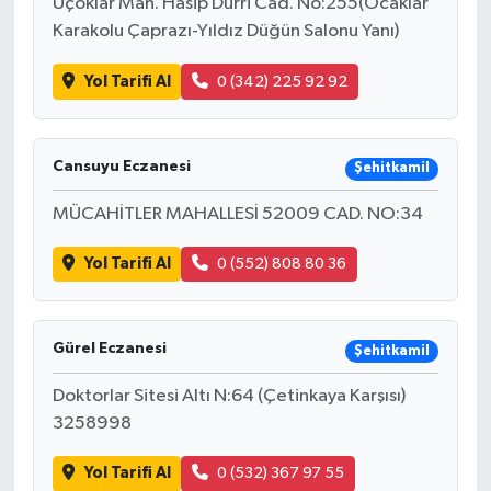
Üçoklar Mah. Hasip Durri Cad. No:255(Ocaklar
Karakolu Çaprazı-Yıldız Düğün Salonu Yanı)
Yol Tarifi Al
0 (342) 225 92 92
Cansuyu Eczanesi
Şehitkamil
MÜCAHİTLER MAHALLESİ 52009 CAD. NO:34
Yol Tarifi Al
0 (552) 808 80 36
Gürel Eczanesi
Şehitkamil
Doktorlar Sitesi Altı N:64 (Çetinkaya Karşısı)
3258998
Yol Tarifi Al
0 (532) 367 97 55