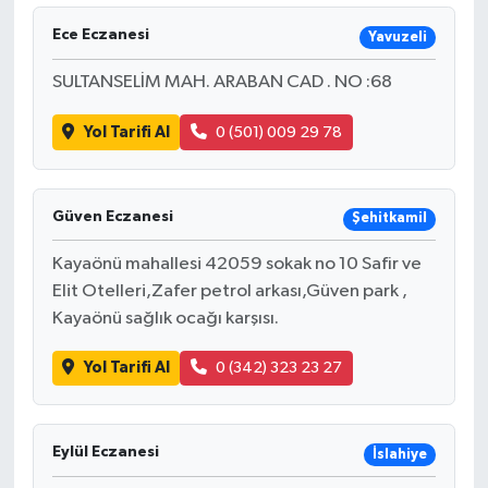
Ece Eczanesi
Yavuzeli
SULTANSELİM MAH. ARABAN CAD . NO :68
Yol Tarifi Al
0 (501) 009 29 78
Güven Eczanesi
Şehitkamil
Kayaönü mahallesi 42059 sokak no 10 Safir ve
Elit Otelleri,Zafer petrol arkası,Güven park ,
Kayaönü sağlık ocağı karşısı.
Yol Tarifi Al
0 (342) 323 23 27
Eylül Eczanesi
İslahiye