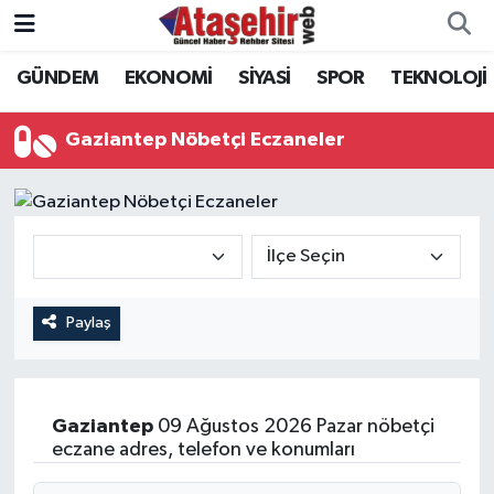
GÜNDEM
EKONOMİ
SİYASİ
SPOR
TEKNOLOJİ
Hava Durumu
Trafik Durumu
Gaziantep Nöbetçi Eczaneler
Süper Lig Puan Durumu ve Fikstür
Tüm Manşetler
Son Dakika Haberleri
Paylaş
Haber Arşivi
Gaziantep
09 Ağustos 2026 Pazar nöbetçi
eczane adres, telefon ve konumları