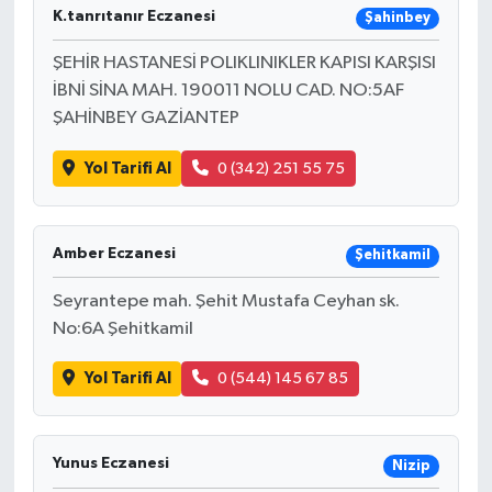
K.tanrıtanır Eczanesi
Şahinbey
ŞEHİR HASTANESİ POLIKLINIKLER KAPISI KARŞISI
İBNİ SİNA MAH. 190011 NOLU CAD. NO:5AF
ŞAHİNBEY GAZİANTEP
Yol Tarifi Al
0 (342) 251 55 75
Amber Eczanesi
Şehitkamil
Seyrantepe mah. Şehit Mustafa Ceyhan sk.
No:6A Şehitkamil
Yol Tarifi Al
0 (544) 145 67 85
Yunus Eczanesi
Nizip