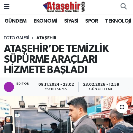
GÜNDEM
EKONOMİ
SİYASİ
SPOR
TEKNOLOJİ
Hava Durumu
Trafik Durumu
FOTO GALERI
ATAŞEHIR
ATAŞEHİR’DE TEMİZLİK
Süper Lig Puan Durumu ve Fikstür
SÜPÜRME ARAÇLARI
HİZMETE BAŞLADI
Tüm Manşetler
Son Dakika Haberleri
EDITÖR
09.11.2024 - 23:02
23.02.2026 - 12:59
YAYINLANMA
GÜNCELLEME
GÖ
Haber Arşivi