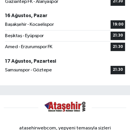
Gaziantep FK - Alanyaspor
21:30
16 Ağustos, Pazar
Başakşehir - Kocaelispor
19:00
Beşiktaş - Eyüpspor
21:30
Amed - Erzurumspor FK
21:30
17 Ağustos, Pazartesi
Samsunspor - Göztepe
21:30
atasehirwebcom, yepyeni temasıyla sizleri