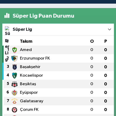
Süper Lig Puan Durumu
Süper Lig
#
Takım
O
P
1
Amed
0
0
2
Erzurumspor FK
0
0
3
Başakşehir
0
0
4
Kocaelispor
0
0
5
Beşiktaş
0
0
6
Eyüpspor
0
0
7
Galatasaray
0
0
8
Çorum FK
0
0