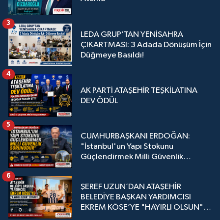
3
LEDA GRUP’TAN YENİSAHRA
ÇIKARTMASI: 3 Adada Dönüşüm İçin
Düğmeye Basıldı!
4
AK PARTİ ATAŞEHİR TEŞKİLATINA
DEV ÖDÜL
5
CUMHURBAŞKANI ERDOĞAN:
"İstanbul'un Yapı Stokunu
Güçlendirmek Milli Güvenlik
Sorunudur"
6
ŞEREF UZUN’DAN ATAŞEHİR
BELEDİYE BAŞKAN YARDIMCISI
EKREM KÖSE’YE "HAYIRLI OLSUN"
ZİYARETİ