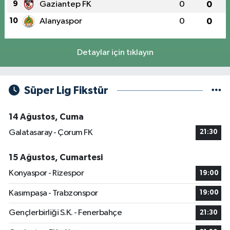
9
Gaziantep FK
0
0
10
Alanyaspor
0
0
Detaylar için tıklayın
Süper Lig Fikstür
14 Ağustos, Cuma
Galatasaray - Çorum FK
21:30
15 Ağustos, Cumartesi
Konyaspor - Rizespor
19:00
Kasımpaşa - Trabzonspor
19:00
Gençlerbirliği S.K. - Fenerbahçe
21:30