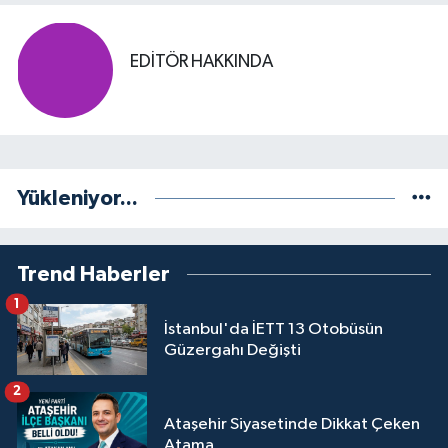
EDITÖR HAKKINDA
Yükleniyor...
Trend Haberler
1
İstanbul'da İETT 13 Otobüsün
Güzergahı Değişti
2
Ataşehir Siyasetinde Dikkat Çeken
Atama