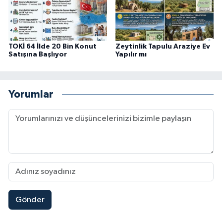
TOKİ 64 İlde 20 Bin Konut
Zeytinlik Tapulu Araziye Ev
Satışına Başlıyor
Yapılır mı
Yorumlar
Gönder