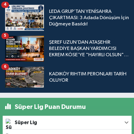
4
LEDA GRUP’TAN YENİSAHRA
ÇIKARTMASI: 3 Adada Dönüşüm İçin
Düğmeye Basıldı!
5
ŞEREF UZUN’DAN ATAŞEHİR
BELEDİYE BAŞKAN YARDIMCISI
EKREM KÖSE’YE "HAYIRLI OLSUN"
ZİYARETİ
6
KADIKÖY RIHTIM PERONLARI TARİH
OLUYOR
Süper Lig Puan Durumu
Süper Lig