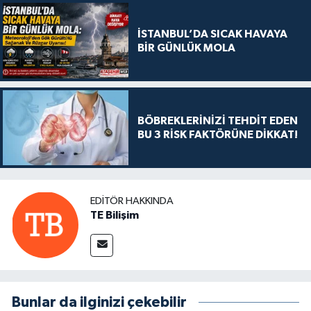
İSTANBUL’DA SICAK HAVAYA
BİR GÜNLÜK MOLA
BÖBREKLERİNİZİ TEHDİT EDEN
BU 3 RİSK FAKTÖRÜNE DİKKAT!
EDITÖR HAKKINDA
TE Bilişim
Bunlar da ilginizi çekebilir