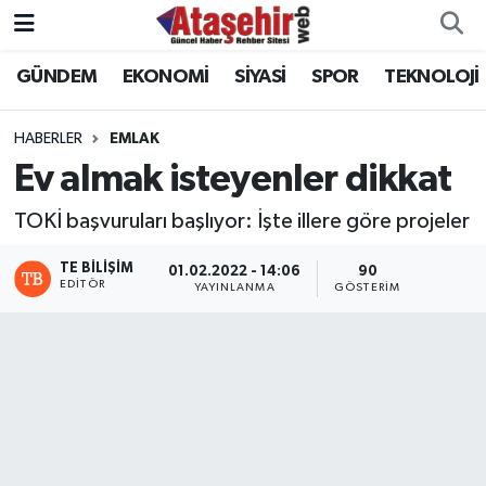
GÜNDEM
EKONOMİ
SİYASİ
SPOR
TEKNOLOJİ
Hava Durumu
Trafik Durumu
HABERLER
EMLAK
Ev almak isteyenler dikkat
Süper Lig Puan Durumu ve Fikstür
TOKİ başvuruları başlıyor: İşte illere göre projeler
Tüm Manşetler
TE BILIŞIM
01.02.2022 - 14:06
90
EDITÖR
YAYINLANMA
GÖSTERIM
Son Dakika Haberleri
Haber Arşivi