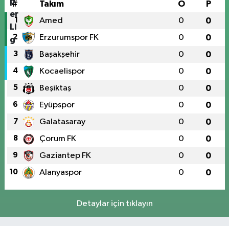
#
Takım
O
P
1
Amed
0
0
2
Erzurumspor FK
0
0
3
Başakşehir
0
0
4
Kocaelispor
0
0
5
Beşiktaş
0
0
6
Eyüpspor
0
0
7
Galatasaray
0
0
8
Çorum FK
0
0
9
Gaziantep FK
0
0
10
Alanyaspor
0
0
Detaylar için tıklayın