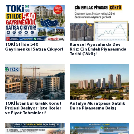
TOKİ 51 İlde 540
Küresel Piyasalarda Dev
Gayrimenkul Satışa Çıkıyor!
Kriz: Çin Emlak Piyasasında
Tarihi Çöküş!
TOKİ İstanbul Kiralık Konut
Antalya Muratpaşa Satılık
Projesi Başlıyor: İşte İlçeler
Daire Piyasasına Bakış
ve Fiyat Tahminleri!