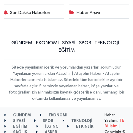
Son Dakika Haberleri
Haber Arşivi
GÜNDEM
EKONOMİ
SİYASİ
SPOR
TEKNOLOJİ
EĞİTİM
Sitede yayınlanan içerik ve yorumlardan yazarları sorumludur.
Yayınlanan yorumlardan Ataşehir | Ataşehir Haber - Ataşehir
Haberleri sorumlu tutulamaz. Sitedeki tüm harici linkler ayrı bir
sayfada açılır. Sitemizde yayınlanan haber, köşe yazıları ve
fotoğraflar izin alınmaksızın kaynak gösterilse dahi, herhangi bir
ortamda kullanılamaz ve yayınlanamaz
Haber
GÜNDEM
EKONOMİ
Yazılımı:
TE
SİYASİ
SPOR
TEKNOLOJİ
Bilişim
|
EĞİTİM
İLGİNÇ
ETKİNLİK
Copyright ©
SAĞLIK
ASKER