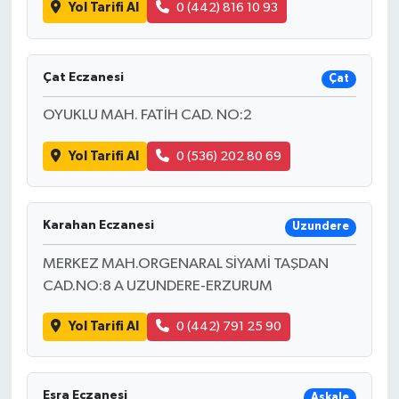
Yol Tarifi Al
0 (442) 816 10 93
Çat Eczanesi
Çat
OYUKLU MAH. FATİH CAD. NO:2
Yol Tarifi Al
0 (536) 202 80 69
Karahan Eczanesi
Uzundere
MERKEZ MAH.ORGENARAL SİYAMİ TAŞDAN
CAD.NO:8 A UZUNDERE-ERZURUM
Yol Tarifi Al
0 (442) 791 25 90
Esra Eczanesi
Aşkale