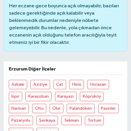
Her eczane gece boyunca açık olmayabilir, bazıları
sadece gerektiğinde açık kalabilir veya
beklenmedik durumlar nedeniyle nöbete
gelemeyebilir. Bu nedenle, yola çıkmadan önce
eczanenin açık olduğunu telefon aracılığıyla teyit
etmeniz iyi bir fikir olacaktır.
Erzurum Diğer İlçeler
Aşkale
Aziziye
Çat
Hinis
Horasan
İspir
Karaçoban
Karayazi
Köprüköy
Narman
Oltu
Olur
Palandöken
Pasinler
Pazaryolu
Şenkaya
Tekman
Tortum