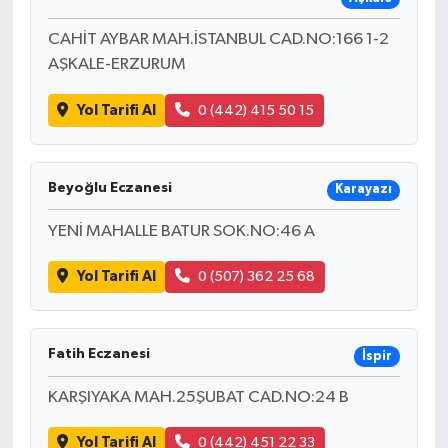
CAHİT AYBAR MAH.İSTANBUL CAD.NO:166 1-2
AŞKALE-ERZURUM
Yol Tarifi Al
0 (442) 415 50 15
Beyoğlu Eczanesi
Karayazı
YENİ MAHALLE BATUR SOK.NO:46 A
Yol Tarifi Al
0 (507) 362 25 68
Fatih Eczanesi
İspir
KARŞIYAKA MAH.25ŞUBAT CAD.NO:24 B
Yol Tarifi Al
0 (442) 451 22 33