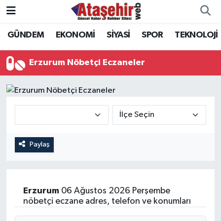
GÜNDEM
EKONOMİ
SİYASİ
SPOR
TEKNOLOJİ
Hava Durumu
Trafik Durumu
Erzurum Nöbetçi Eczaneler
Süper Lig Puan Durumu ve Fikstür
Tüm Manşetler
Son Dakika Haberleri
Paylaş
Haber Arşivi
Erzurum
06 Ağustos 2026 Perşembe
nöbetçi eczane adres, telefon ve konumları