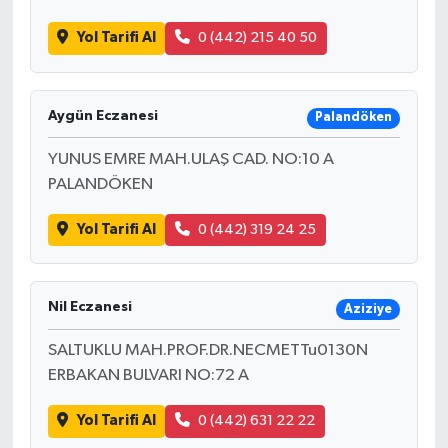
Yol Tarifi Al
0 (442) 215 40 50
Aygün Eczanesi
Palandöken
YUNUS EMRE MAH.ULAŞ CAD. NO:10 A
PALANDÖKEN
Yol Tarifi Al
0 (442) 319 24 25
Nil Eczanesi
Aziziye
SALTUKLU MAH.PROF.DR.NECMETTu0130N
ERBAKAN BULVARI NO:72 A
Yol Tarifi Al
0 (442) 631 22 22