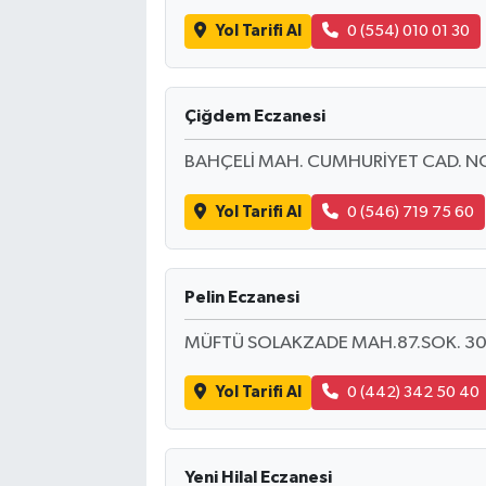
Yol Tarifi Al
0 (554) 010 01 30
Çiğdem Eczanesi
BAHÇELİ MAH. CUMHURİYET CAD. N
Yol Tarifi Al
0 (546) 719 75 60
Pelin Eczanesi
MÜFTÜ SOLAKZADE MAH.87.SOK. 30
Yol Tarifi Al
0 (442) 342 50 40
Yeni Hilal Eczanesi