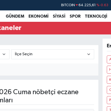
BITCOIN
64.225,61
%-0.63
DOLAR
47,7143
%0.16
GÜNDEM
EKONOMİ
SİYASİ
SPOR
TEKNOLOJİ
EURO
55,0317
%-0.02
zaneler
STERLİN
64,2463
%0.07
GRAM ALTIN
6510.40
%0.45
E
BİST100
13.799
%70
K
026 Cuma nöbetçi eczane
mları