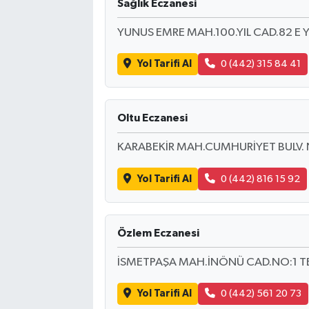
Sağlık Eczanesi
YUNUS EMRE MAH.100.YIL CAD.82 E
Yol Tarifi Al
0 (442) 315 84 41
Oltu Eczanesi
KARABEKİR MAH.CUMHURİYET BULV. 
Yol Tarifi Al
0 (442) 816 15 92
Özlem Eczanesi
İSMETPAŞA MAH.İNÖNÜ CAD.NO:1 
Yol Tarifi Al
0 (442) 561 20 73