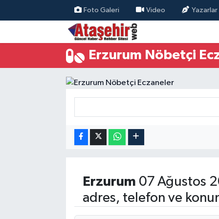
Foto Galeri
Video
Yazarlar
Hava Durumu
Erzurum Nöbetçi Ec
Trafik Durumu
Süper Lig Puan Durumu ve Fikstür
Tüm Manşetler
Son Dakika Haberleri
Haber Arşivi
Erzurum
07 Ağustos 2
adres, telefon ve konu