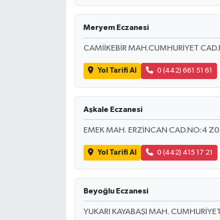
Meryem Eczanesi
CAMİİKEBİR MAH.CUMHURİYET CAD.
Yol Tarifi Al
0 (442) 661 51 61
Aşkale Eczanesi
EMEK MAH. ERZİNCAN CAD.NO:4 Z0
Yol Tarifi Al
0 (442) 415 17 21
Beyoğlu Eczanesi
YUKARI KAYABAŞI MAH. CUMHURİYET