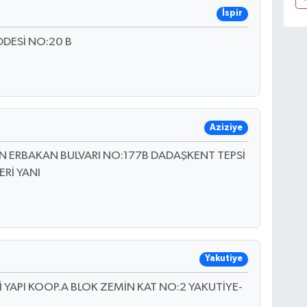
İspir
DDESİ NO:20 B
Aziziye
İN ERBAKAN BULVARI NO:177B DADAŞKENT TEPSİ
ERİ YANI
Yakutiye
YAPI KOOP.A BLOK ZEMİN KAT NO:2 YAKUTİYE-