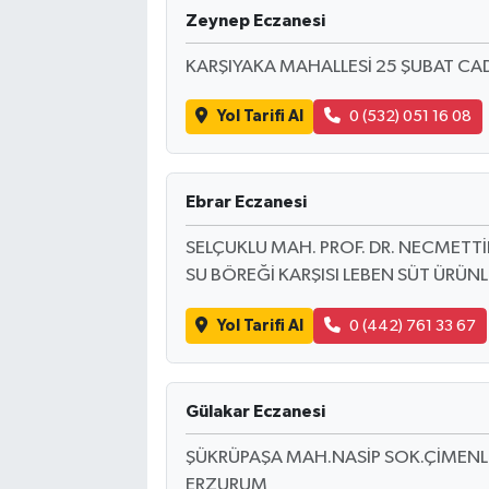
Zeynep Eczanesi
KARŞIYAKA MAHALLESİ 25 ŞUBAT CA
Yol Tarifi Al
0 (532) 051 16 08
Ebrar Eczanesi
SELÇUKLU MAH. PROF. DR. NECMETT
SU BÖREĞİ KARŞISI LEBEN SÜT ÜRÜNL
Yol Tarifi Al
0 (442) 761 33 67
Gülakar Eczanesi
ŞÜKRÜPAŞA MAH.NASİP SOK.ÇİMENLİ 
ERZURUM