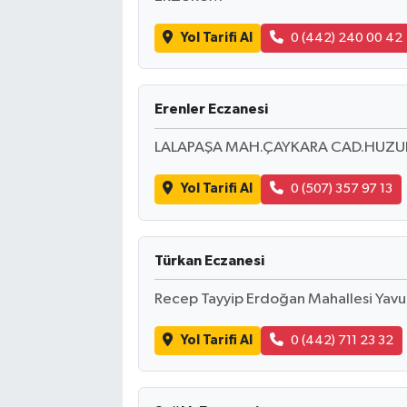
Yol Tarifi Al
0 (442) 240 00 42
Erenler Eczanesi
LALAPAŞA MAH.ÇAYKARA CAD.HUZUR 
Yol Tarifi Al
0 (507) 357 97 13
Türkan Eczanesi
Recep Tayyip Erdoğan Mahallesi Yavu
Yol Tarifi Al
0 (442) 711 23 32