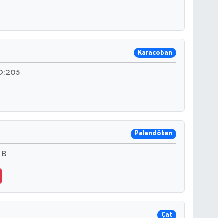
Karaçoban
O:205
Palandöken
 B
Çat