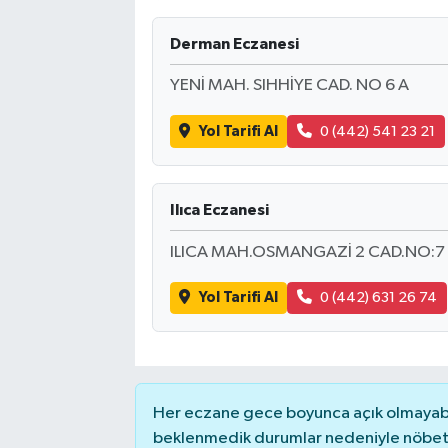
Derman Eczanesi
YENİ MAH. SIHHİYE CAD. NO 6 A
Yol Tarifi Al
0 (442) 541 23 21
Ilıca Eczanesi
ILICA MAH.OSMANGAZİ 2 CAD.NO:7 
Yol Tarifi Al
0 (442) 631 26 74
Her eczane gece boyunca açık olmayabili
beklenmedik durumlar nedeniyle nöbete