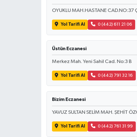
OYUKLU MAH.HASTANE CAD.NO:37 
Yol Tarifi Al
0 (442) 611 21 06
Üstün Eczanesi
Merkez Mah. Yeni Sahil Cad. No:3 B
Yol Tarifi Al
0 (442) 791 32 16
Bizim Eczanesi
YAVUZ SULTAN SELİM MAH. ŞEHİT 
Yol Tarifi Al
0 (442) 761 31 99