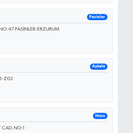
Pasinler
NO:47 PASİNLER-ERZURUM
Aşkale
1-Z02
Hınıs
 CAD. NO:1