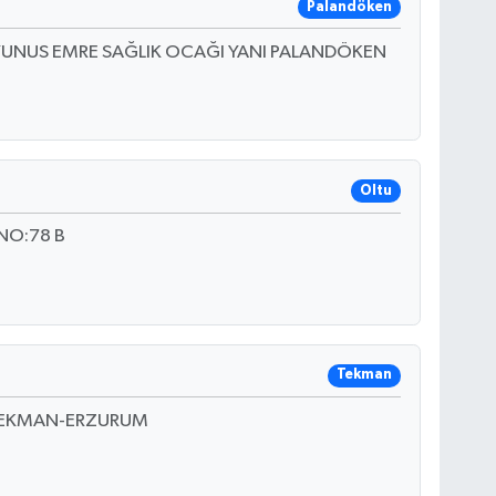
Palandöken
 YUNUS EMRE SAĞLIK OCAĞI YANI PALANDÖKEN
Oltu
NO:78 B
Tekman
TEKMAN-ERZURUM