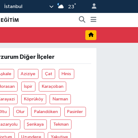
°
İstanbul
23
EĞİTİM
rzurum Diğer İlçeler
Aşkale
Aziziye
Çat
Hinis
Horasan
İspir
Karaçoban
arayazi
Köprüköy
Narman
Oltu
Olur
Palandöken
Pasinler
Pazaryolu
Şenkaya
Tekman
Tortum
Uzundere
Yakutiye