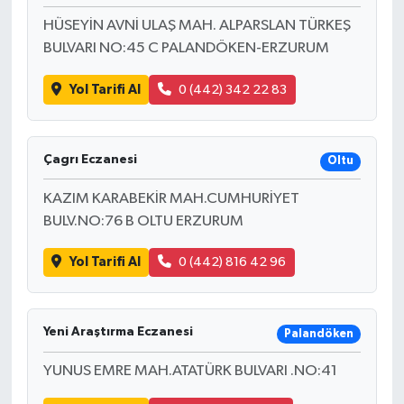
HÜSEYİN AVNİ ULAŞ MAH. ALPARSLAN TÜRKEŞ
BULVARI NO:45 C PALANDÖKEN-ERZURUM
Yol Tarifi Al
0 (442) 342 22 83
Çagrı Eczanesi
Oltu
KAZIM KARABEKİR MAH.CUMHURİYET
BULV.NO:76 B OLTU ERZURUM
Yol Tarifi Al
0 (442) 816 42 96
Yeni Araştırma Eczanesi
Palandöken
YUNUS EMRE MAH.ATATÜRK BULVARI .NO:41