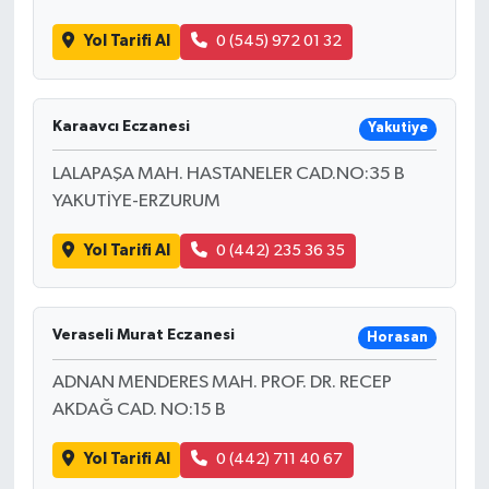
Yol Tarifi Al
0 (545) 972 01 32
Karaavcı Eczanesi
Yakutiye
LALAPAŞA MAH. HASTANELER CAD.NO:35 B
YAKUTİYE-ERZURUM
Yol Tarifi Al
0 (442) 235 36 35
Veraseli Murat Eczanesi
Horasan
ADNAN MENDERES MAH. PROF. DR. RECEP
AKDAĞ CAD. NO:15 B
Yol Tarifi Al
0 (442) 711 40 67