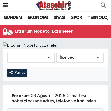
GÜNDEM
EKONOMİ
SİYASİ
SPOR
TEKNOLOJİ
Hava Durumu
Trafik Durumu
Erzurum Nöbetçi Eczaneler
Süper Lig Puan Durumu ve Fikstür
Tüm Manşetler
Son Dakika Haberleri
Paylaş
Haber Arşivi
Erzurum
08 Ağustos 2026 Cumartesi
nöbetçi eczane adres, telefon ve konumları