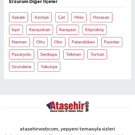
Erzurum Diğer İlçeler
Aşkale
Aziziye
Çat
Hinis
Horasan
İspir
Karaçoban
Karayazi
Köprüköy
Narman
Oltu
Olur
Palandöken
Pasinler
Pazaryolu
Şenkaya
Tekman
Tortum
Uzundere
Yakutiye
atasehirwebcom, yepyeni temasıyla sizleri