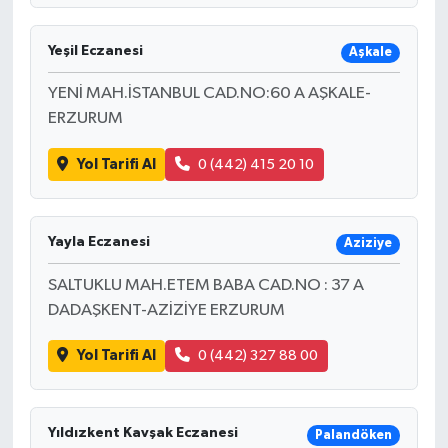
Yeşil Eczanesi
Aşkale
YENİ MAH.İSTANBUL CAD.NO:60 A AŞKALE-
ERZURUM
Yol Tarifi Al
0 (442) 415 20 10
Yayla Eczanesi
Aziziye
SALTUKLU MAH.ETEM BABA CAD.NO : 37 A
DADAŞKENT-AZİZİYE ERZURUM
Yol Tarifi Al
0 (442) 327 88 00
Yıldızkent Kavşak Eczanesi
Palandöken