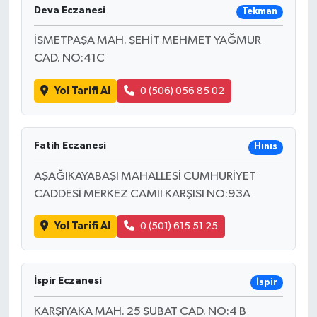
Deva Eczanesi
Tekman
İSMETPAŞA MAH. ŞEHİT MEHMET YAĞMUR
CAD. NO:41C
Yol Tarifi Al
0 (506) 056 85 02
Fatih Eczanesi
Hınıs
AŞAĞIKAYABAŞI MAHALLESİ CUMHURİYET
CADDESİ MERKEZ CAMİİ KARŞISI NO:93A
Yol Tarifi Al
0 (501) 615 51 25
İspir Eczanesi
İspir
KARŞIYAKA MAH. 25 ŞUBAT CAD. NO:4 B