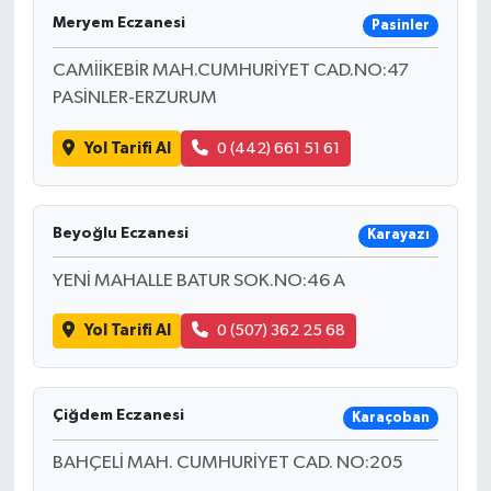
Meryem Eczanesi
Pasinler
CAMİİKEBİR MAH.CUMHURİYET CAD.NO:47
PASİNLER-ERZURUM
Yol Tarifi Al
0 (442) 661 51 61
Beyoğlu Eczanesi
Karayazı
YENİ MAHALLE BATUR SOK.NO:46 A
Yol Tarifi Al
0 (507) 362 25 68
Çiğdem Eczanesi
Karaçoban
BAHÇELİ MAH. CUMHURİYET CAD. NO:205