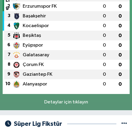
2
Erzurumspor FK
0
0
3
Başakşehir
0
0
4
Kocaelispor
0
0
5
Beşiktaş
0
0
6
Eyüpspor
0
0
7
Galatasaray
0
0
8
Çorum FK
0
0
9
Gaziantep FK
0
0
10
Alanyaspor
0
0
Detaylar için tıklayın
Süper Lig Fikstür