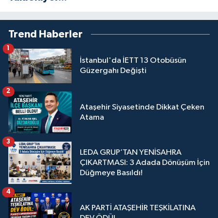
Trend Haberler
1
İstanbul'da İETT 13 Otobüsün
Güzergahı Değişti
2
Ataşehir Siyasetinde Dikkat Çeken
Atama
3
LEDA GRUP’TAN YENİSAHRA
ÇIKARTMASI: 3 Adada Dönüşüm İçin
Düğmeye Basıldı!
4
AK PARTİ ATAŞEHİR TEŞKİLATINA