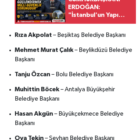
ERDOĞAN:
"İstanbul'un Yapı
Stokunu
Güçlendirmek Milli
Rıza Akpolat
– Beşiktaş Belediye Başkanı
Güvenlik Sorunudur"
Mehmet Murat Çalık
– Beylikdüzü Belediye
Başkanı
Tanju Özcan
– Bolu Belediye Başkanı
Muhittin Böcek
– Antalya Büyükşehir
Belediye Başkanı
Hasan Akgün
– Büyükçekmece Belediye
Başkanı
Oya Tekin
– Seyhan Belediye Başkanı