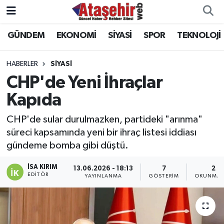
GÜNDEM
EKONOMİ
SİYASİ
SPOR
TEKNOLOJİ
Hava Durumu
Trafik Durumu
HABERLER
SİYASİ
CHP'de Yeni İhraçlar
Süper Lig Puan Durumu ve Fikstür
Kapıda
Tüm Manşetler
CHP'de sular durulmazken, partideki "arınma"
süreci kapsamında yeni bir ihraç listesi iddiası
Son Dakika Haberleri
gündeme bomba gibi düştü.
Haber Arşivi
İSA KIRIM
13.06.2026 - 18:13
7
2 D
EDITÖR
YAYINLANMA
GÖSTERIM
OKUNMA 