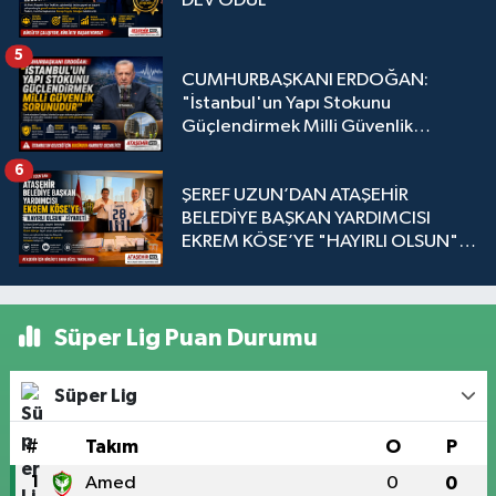
DEV ÖDÜL
5
CUMHURBAŞKANI ERDOĞAN:
"İstanbul'un Yapı Stokunu
Güçlendirmek Milli Güvenlik
Sorunudur"
6
ŞEREF UZUN’DAN ATAŞEHİR
BELEDİYE BAŞKAN YARDIMCISI
EKREM KÖSE’YE "HAYIRLI OLSUN"
ZİYARETİ
Süper Lig Puan Durumu
Süper Lig
#
Takım
O
P
1
Amed
0
0