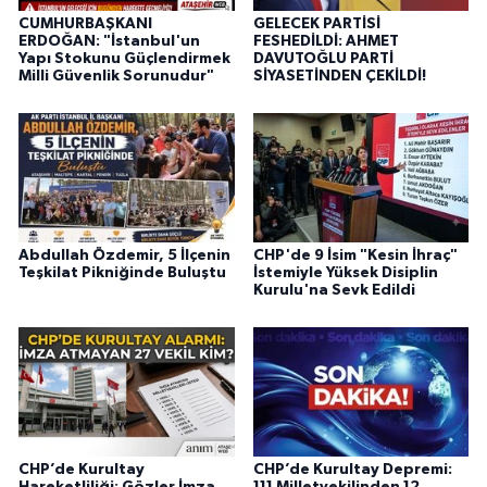
CUMHURBAŞKANI
GELECEK PARTİSİ
ERDOĞAN: "İstanbul'un
FESHEDİLDİ: AHMET
Yapı Stokunu Güçlendirmek
DAVUTOĞLU PARTİ
Milli Güvenlik Sorunudur"
SİYASETİNDEN ÇEKİLDİ!
Abdullah Özdemir, 5 İlçenin
CHP'de 9 İsim "Kesin İhraç"
Teşkilat Pikniğinde Buluştu
İstemiyle Yüksek Disiplin
Kurulu'na Sevk Edildi
CHP’de Kurultay
CHP’de Kurultay Depremi:
Hareketliliği: Gözler İmza
111 Milletvekilinden 12