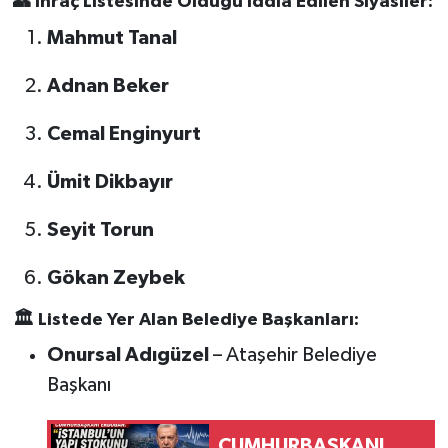
👥 İhraç Listesinde Olduğu İddia Edilen Siyasiler:
Mahmut Tanal
Adnan Beker
Cemal Enginyurt
Ümit Dikbayır
Seyit Torun
Gökan Zeybek
🏛️ Listede Yer Alan Belediye Başkanları:
Onursal Adıgüzel
– Ataşehir Belediye
Başkanı
CUMHURBAŞKANI