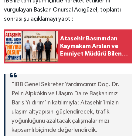
İBB ile tam uyum içinde hareket ettiklerini
vurgulayan Başkan Onursal Adıgüzel, toplantı
sonrası şu açıklamayı yaptı:
Ataşehir Basınından
Kaymakam Arslan ve
Emniyet Müdürü Bilen’e
"Hayırlı Olsun" Ziyareti
"İBB Genel Sekreter Yardımcımız Doç. Dr.
Pelin Alpkökin ve Ulaşım Daire Başkanımız
Barış Yıldırım’ın katılımıyla; Ataşehir’imizin
ulaşım altyapısını güçlendirecek, trafik
yoğunluğunu azaltacak çalışmalarımızı
kapsamlı biçimde değerlendirdik.