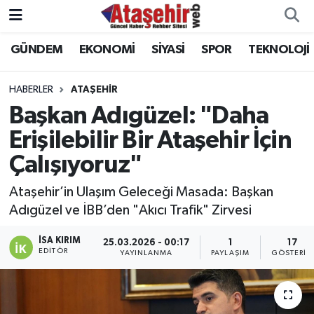
GÜNDEM
EKONOMİ
SİYASİ
SPOR
TEKNOLOJİ
Hava Durumu
Trafik Durumu
HABERLER
ATAŞEHİR
Başkan Adıgüzel: "Daha
Süper Lig Puan Durumu ve Fikstür
Erişilebilir Bir Ataşehir İçin
Çalışıyoruz"
Tüm Manşetler
Ataşehir’in Ulaşım Geleceği Masada: Başkan
Son Dakika Haberleri
Adıgüzel ve İBB’den "Akıcı Trafik" Zirvesi
Haber Arşivi
İSA KIRIM
25.03.2026 - 00:17
1
17
EDITÖR
YAYINLANMA
PAYLAŞIM
GÖSTERIM