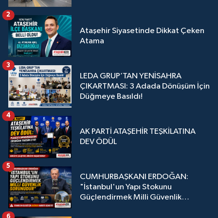
2
Ataşehir Siyasetinde Dikkat Çeken
Atama
3
LEDA GRUP’TAN YENİSAHRA
ÇIKARTMASI: 3 Adada Dönüşüm İçin
Düğmeye Basıldı!
4
AK PARTİ ATAŞEHİR TEŞKİLATINA
DEV ÖDÜL
5
CUMHURBAŞKANI ERDOĞAN:
"İstanbul'un Yapı Stokunu
Güçlendirmek Milli Güvenlik
Sorunudur"
6