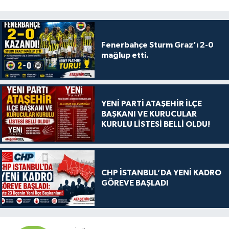
Fenerbahçe Sturm Graz’ı 2-0
mağlup etti.
YENİ PARTİ ATAŞEHİR İLÇE
BAŞKANI VE KURUCULAR
KURULU LİSTESİ BELLİ OLDU!
CHP İSTANBUL’DA YENİ KADRO
GÖREVE BAŞLADI