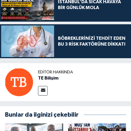
İSTANBUL’DA SICAK HAVAYA
BİR GÜNLÜK MOLA
BÖBREKLERİNİZİ TEHDİT EDEN
BU 3 RİSK FAKTÖRÜNE DİKKAT!
EDITÖR HAKKINDA
TE Bilişim
Bunlar da ilginizi çekebilir