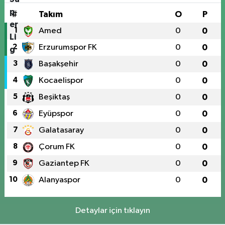
#
Takım
O
P
1
Amed
0
0
2
Erzurumspor FK
0
0
3
Başakşehir
0
0
4
Kocaelispor
0
0
5
Beşiktaş
0
0
6
Eyüpspor
0
0
7
Galatasaray
0
0
8
Çorum FK
0
0
9
Gaziantep FK
0
0
10
Alanyaspor
0
0
Detaylar için tıklayın