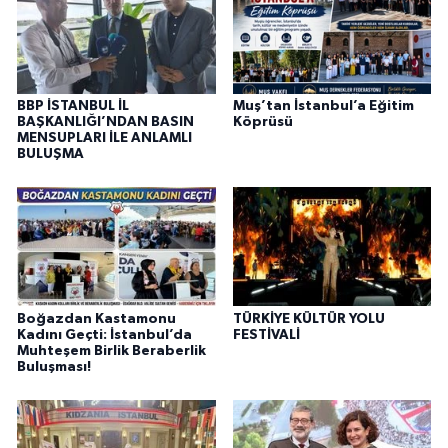
BBP İSTANBUL İL
Muş’tan İstanbul’a Eğitim
BAŞKANLIĞI’NDAN BASIN
Köprüsü
MENSUPLARI İLE ANLAMLI
BULUŞMA
Boğazdan Kastamonu
TÜRKİYE KÜLTÜR YOLU
Kadını Geçti: İstanbul’da
FESTİVALİ
Muhteşem Birlik Beraberlik
Buluşması!