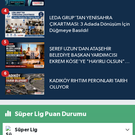
4
LEDA GRUP’TAN YENİSAHRA
ÇIKARTMASI: 3 Adada Dönüşüm İçin
Düğmeye Basıldı!
5
ŞEREF UZUN’DAN ATAŞEHİR
BELEDİYE BAŞKAN YARDIMCISI
EKREM KÖSE’YE "HAYIRLI OLSUN"
ZİYARETİ
6
KADIKÖY RIHTIM PERONLARI TARİH
OLUYOR
Süper Lig Puan Durumu
Süper Lig