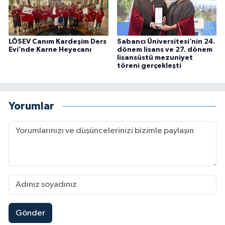
LÖSEV Canım Kardeşim Ders
Sabancı Üniversitesi’nin 24.
Evi’nde Karne Heyecanı
dönem lisans ve 27. dönem
lisansüstü mezuniyet
töreni gerçekleşti
Yorumlar
Gönder