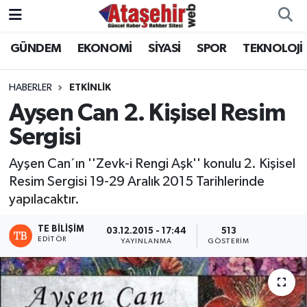
GÜNDEM
EKONOMİ
SİYASİ
SPOR
TEKNOLOJİ
Hava Durumu
Trafik Durumu
HABERLER
ETKİNLİK
Ayşen Can 2. Kişisel Resim
Süper Lig Puan Durumu ve Fikstür
Sergisi
Tüm Manşetler
Ayşen Can´ın ''Zevk-i Rengi Aşk'' konulu 2. Kişisel
Resim Sergisi 19-29 Aralık 2015 Tarihlerinde
Son Dakika Haberleri
yapılacaktır.
Haber Arşivi
TE BILIŞIM
03.12.2015 - 17:44
513
EDITÖR
YAYINLANMA
GÖSTERIM