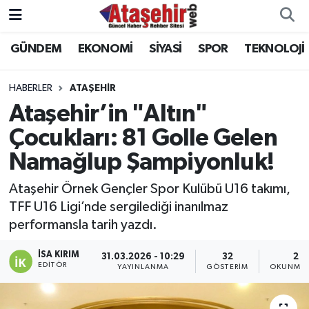
GÜNDEM
EKONOMİ
SİYASİ
SPOR
TEKNOLOJİ
Hava Durumu
Trafik Durumu
HABERLER
ATAŞEHİR
Ataşehir’in "Altın"
Süper Lig Puan Durumu ve Fikstür
Çocukları: 81 Golle Gelen
Namağlup Şampiyonluk!
Tüm Manşetler
Ataşehir Örnek Gençler Spor Kulübü U16 takımı,
Son Dakika Haberleri
TFF U16 Ligi’nde sergilediği inanılmaz
performansla tarih yazdı.
Haber Arşivi
İSA KIRIM
31.03.2026 - 10:29
32
2 D
EDITÖR
YAYINLANMA
GÖSTERIM
OKUNMA 