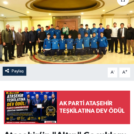
Paylaş
-
+
A
A
AK PARTİ ATAŞEHİR
TEŞKİLATINA DEV ÖDÜL