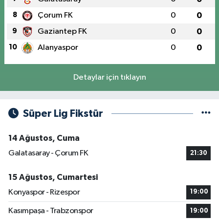
8
Çorum FK
0
0
9
Gaziantep FK
0
0
10
Alanyaspor
0
0
Detaylar için tıklayın
Süper Lig Fikstür
14 Ağustos, Cuma
Galatasaray - Çorum FK
21:30
15 Ağustos, Cumartesi
Konyaspor - Rizespor
19:00
Kasımpaşa - Trabzonspor
19:00