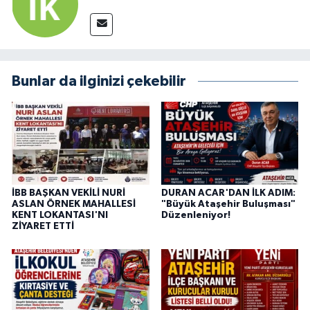
Bunlar da ilginizi çekebilir
İBB BAŞKAN VEKİLİ NURİ
DURAN ACAR'DAN İLK ADIM:
ASLAN ÖRNEK MAHALLESİ
"Büyük Ataşehir Buluşması"
KENT LOKANTASI'NI
Düzenleniyor!
ZİYARET ETTİ