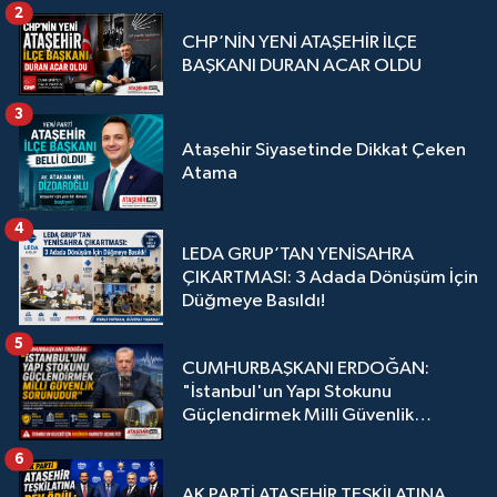
2
CHP’NİN YENİ ATAŞEHİR İLÇE
BAŞKANI DURAN ACAR OLDU
3
Ataşehir Siyasetinde Dikkat Çeken
Atama
4
LEDA GRUP’TAN YENİSAHRA
ÇIKARTMASI: 3 Adada Dönüşüm İçin
Düğmeye Basıldı!
5
CUMHURBAŞKANI ERDOĞAN:
"İstanbul'un Yapı Stokunu
Güçlendirmek Milli Güvenlik
Sorunudur"
6
AK PARTİ ATAŞEHİR TEŞKİLATINA