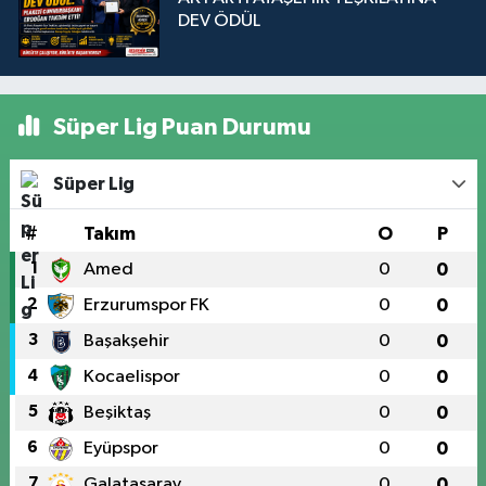
DEV ÖDÜL
Süper Lig Puan Durumu
Süper Lig
#
Takım
O
P
1
Amed
0
0
2
Erzurumspor FK
0
0
3
Başakşehir
0
0
4
Kocaelispor
0
0
5
Beşiktaş
0
0
6
Eyüpspor
0
0
7
Galatasaray
0
0