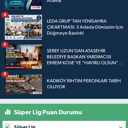
Atama
4
LEDA GRUP’TAN YENİSAHRA
ÇIKARTMASI: 3 Adada Dönüşüm İçin
Düğmeye Basıldı!
5
ŞEREF UZUN’DAN ATAŞEHİR
BELEDİYE BAŞKAN YARDIMCISI
EKREM KÖSE’YE "HAYIRLI OLSUN"
ZİYARETİ
6
KADIKÖY RIHTIM PERONLARI TARİH
OLUYOR
Süper Lig Puan Durumu
Süper Lig