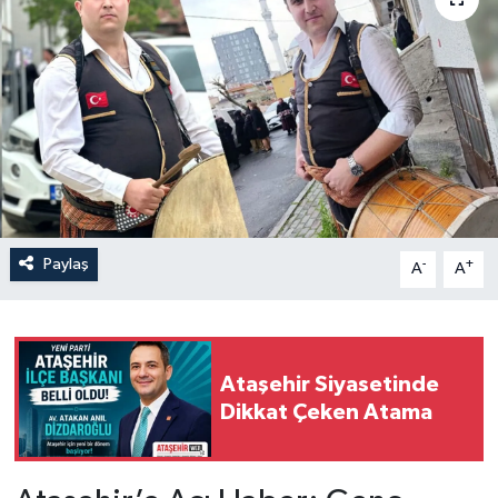
Paylaş
-
+
A
A
Ataşehir Siyasetinde
Dikkat Çeken Atama