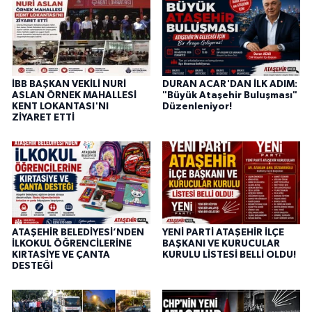
İBB BAŞKAN VEKİLİ NURİ
DURAN ACAR'DAN İLK ADIM:
ASLAN ÖRNEK MAHALLESİ
"Büyük Ataşehir Buluşması"
KENT LOKANTASI'NI
Düzenleniyor!
ZİYARET ETTİ
ATAŞEHİR BELEDİYESİ’NDEN
YENİ PARTİ ATAŞEHİR İLÇE
İLKOKUL ÖĞRENCİLERİNE
BAŞKANI VE KURUCULAR
KIRTASİYE VE ÇANTA
KURULU LİSTESİ BELLİ OLDU!
DESTEĞİ