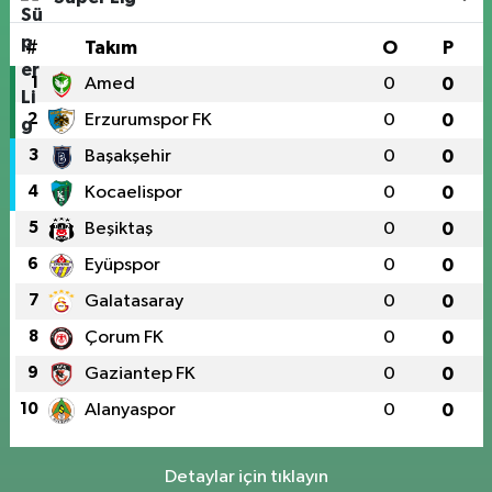
#
Takım
O
P
1
Amed
0
0
2
Erzurumspor FK
0
0
3
Başakşehir
0
0
4
Kocaelispor
0
0
5
Beşiktaş
0
0
6
Eyüpspor
0
0
7
Galatasaray
0
0
8
Çorum FK
0
0
9
Gaziantep FK
0
0
10
Alanyaspor
0
0
Detaylar için tıklayın