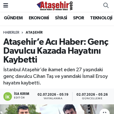
GÜNDEM
EKONOMİ
SİYASİ
SPOR
TEKNOLOJİ
Hava Durumu
Trafik Durumu
HABERLER
ATAŞEHİR
Ataşehir’e Acı Haber: Genç
Süper Lig Puan Durumu ve Fikstür
Davulcu Kazada Hayatını
Kaybetti
Tüm Manşetler
İstanbul Ataşehir’de ikamet eden 27 yaşındaki
Son Dakika Haberleri
genç davulcu Cihan Taş ve yanındaki İsmail Ersoy
hayatını kaybetti.
Haber Arşivi
İSA KIRIM
02.07.2026 - 05:19
02.07.2026 - 05:26
EDITÖR
YAYINLANMA
GÜNCELLEME