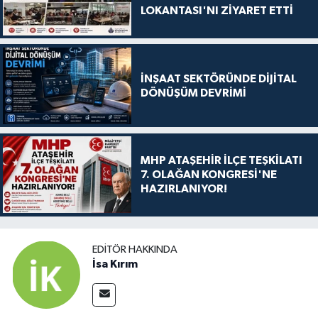
LOKANTASI'NI ZİYARET ETTİ
İNŞAAT SEKTÖRÜNDE DİJİTAL
DÖNÜŞÜM DEVRİMİ
MHP ATAŞEHİR İLÇE TEŞKİLATI
7. OLAĞAN KONGRESİ'NE
HAZIRLANIYOR!
EDITÖR HAKKINDA
İsa Kırım