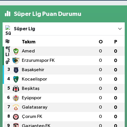
Süper Lig Puan Durumu
Süper Lig
#
Takım
O
P
1
Amed
0
0
2
Erzurumspor FK
0
0
3
Başakşehir
0
0
4
Kocaelispor
0
0
5
Beşiktaş
0
0
6
Eyüpspor
0
0
7
Galatasaray
0
0
8
Çorum FK
0
0
9
Gaziantep FK
0
0