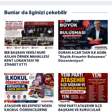
Bunlar da ilginizi çekebilir
İBB BAŞKAN VEKİLİ NURİ
DURAN ACAR'DAN İLK ADIM:
ASLAN ÖRNEK MAHALLESİ
"Büyük Ataşehir Buluşması"
KENT LOKANTASI'NI
Düzenleniyor!
ZİYARET ETTİ
ATAŞEHİR BELEDİYESİ’NDEN
YENİ PARTİ ATAŞEHİR İLÇE
İLKOKUL ÖĞRENCİLERİNE
BAŞKANI VE KURUCULAR