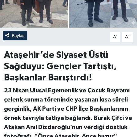
Paylaş
-
+
A
A
Ataşehir’de Siyaset Üstü
Sağduyu: Gençler Tartıştı,
Başkanlar Barıştırdı!
23 Nisan Ulusal Egemenlik ve Çocuk Bayramı
çelenk sunma töreninde yaşanan kısa süreli
gerginlik, AK Parti ve CHP İlçe Başkanlarının
örnek tavrıyla tatlıya bağlandı. Burak Çifci ve
Atakan Anıl Dizdaroğlu’nun verdiği dostluk
fotoğrafı, "Önce Ataşehir, önce huzur"