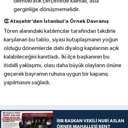
demokratik çerçevede kalmalı, asla
gerginliğe dönüşmemelidir.
👏
Ataşehir’den İstanbul’a Örnek Davranış
Tören alanındaki katılımcılar tarafından takdirle
karşılanan bu tablo, siyasi kutuplaşmanın yoğun
olduğu dönemlerde dahi diyalog kapılarının açık
kalabileceğini kanıtladı. İki ilçe başkanının bu
itidalli yaklaşımı, olası daha büyük olayların önüne
geçerek bayramın ruhuna uygun bir kapanış
yapılmasını sağladı.
İBB BAŞKAN VEKİLİ NURİ ASLAN
ÖRNEK MAHALLESİ KENT