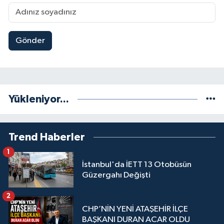
Gönder
Yükleniyor...
Trend Haberler
1
İstanbul'da İETT 13 Otobüsün
Güzergahı Değişti
2
CHP’NİN YENİ ATAŞEHİR İLÇE
BAŞKANI DURAN ACAR OLDU