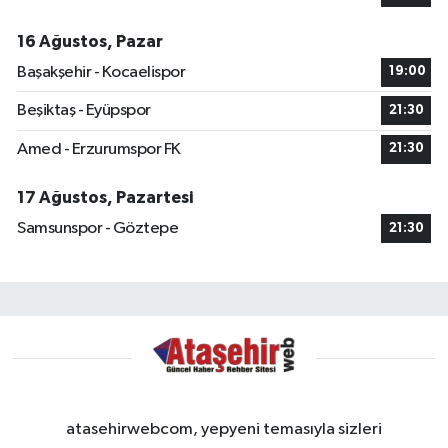
16 Ağustos, Pazar
Başakşehir - Kocaelispor
19:00
Beşiktaş - Eyüpspor
21:30
Amed - Erzurumspor FK
21:30
17 Ağustos, Pazartesi
Samsunspor - Göztepe
21:30
atasehirwebcom, yepyeni temasıyla sizleri