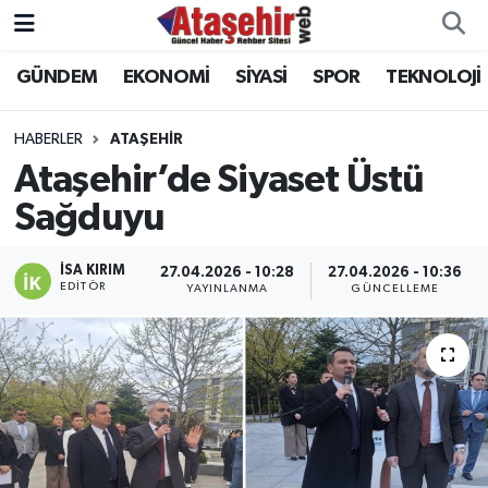
GÜNDEM
EKONOMİ
SİYASİ
SPOR
TEKNOLOJİ
Hava Durumu
Trafik Durumu
HABERLER
ATAŞEHİR
Ataşehir’de Siyaset Üstü
Süper Lig Puan Durumu ve Fikstür
Sağduyu
Tüm Manşetler
İSA KIRIM
27.04.2026 - 10:28
27.04.2026 - 10:36
EDITÖR
YAYINLANMA
GÜNCELLEME
Son Dakika Haberleri
Haber Arşivi