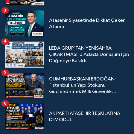
3
Ataşehir Siyasetinde Dikkat Çeken
Atama
4
LEDA GRUP’TAN YENİSAHRA
ÇIKARTMASI: 3 Adada Dönüşüm İçin
Düğmeye Basıldı!
5
CUMHURBAŞKANI ERDOĞAN:
"İstanbul'un Yapı Stokunu
Güçlendirmek Milli Güvenlik
Sorunudur"
6
AK PARTİ ATAŞEHİR TEŞKİLATINA
DEV ÖDÜL