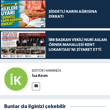
ŞİDDETLİ KARIN AĞRISINA
DİKKAT!
İBB BAŞKAN VEKİLİ NURİ ASLAN
ÖRNEK MAHALLESİ KENT
LOKANTASI'NI ZİYARET ETTİ
EDITÖR HAKKINDA
İsa Kırım
Bunlar da ilginizi çekebilir