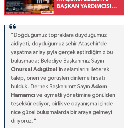
BAŞKAN YARDIMCISI
EKREM KÖSE’YE
"HAYIRLI OLSUN"
ZİYARETİ
"Doğduğumuz topraklara duyduğumuz
aidiyeti, doyduğumuz şehir Ataşehir’de
yaşatma anlayışıyla gerçekleştirdiğimiz bu
buluşmada; Belediye Başkanımız Sayın
Onursal Adıgüzel
’in selamlarını ileterek
talep, öneri ve görüşleri dinleme fırsatı
bulduk. Dernek Başkanımız Sayın
Adem
Hamamcı
ve kıymetli yönetimine gönülden
teşekkür ediyor, birlik ve dayanışma içinde
nice güzel buluşmalarda bir araya gelmeyi
diliyoruz."