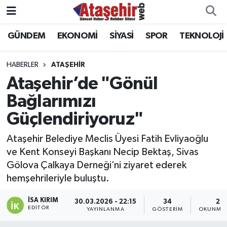
GÜNDEM
EKONOMİ
SİYASİ
SPOR
TEKNOLOJİ
Hava Durumu
Trafik Durumu
HABERLER
ATAŞEHİR
Ataşehir’de "Gönül
Süper Lig Puan Durumu ve Fikstür
Bağlarımızı
Güçlendiriyoruz"
Tüm Manşetler
Ataşehir Belediye Meclis Üyesi Fatih Evliyaoğlu
Son Dakika Haberleri
ve Kent Konseyi Başkanı Necip Bektaş, Sivas
Gölova Çalkaya Derneği’ni ziyaret ederek
Haber Arşivi
hemşehrileriyle buluştu.
İSA KIRIM
30.03.2026 - 22:15
34
2 D
EDITÖR
YAYINLANMA
GÖSTERIM
OKUNMA 