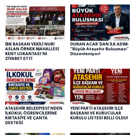
İBB BAŞKAN VEKİLİ NURİ
DURAN ACAR'DAN İLK ADIM:
ASLAN ÖRNEK MAHALLESİ
"Büyük Ataşehir Buluşması"
KENT LOKANTASI'NI
Düzenleniyor!
ZİYARET ETTİ
ATAŞEHİR BELEDİYESİ’NDEN
YENİ PARTİ ATAŞEHİR İLÇE
İLKOKUL ÖĞRENCİLERİNE
BAŞKANI VE KURUCULAR
KIRTASİYE VE ÇANTA
KURULU LİSTESİ BELLİ OLDU!
DESTEĞİ