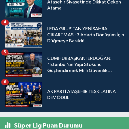
Ataşehir Siyasetinde Dikkat Çeken
Atama
4
LEDA GRUP’TAN YENİSAHRA
ÇIKARTMASI: 3 Adada Dönüşüm İçin
Düğmeye Basıldı!
5
CUMHURBAŞKANI ERDOĞAN:
"İstanbul'un Yapı Stokunu
Güçlendirmek Milli Güvenlik
Sorunudur"
6
AK PARTİ ATAŞEHİR TEŞKİLATINA
DEV ÖDÜL
Süper Lig Puan Durumu