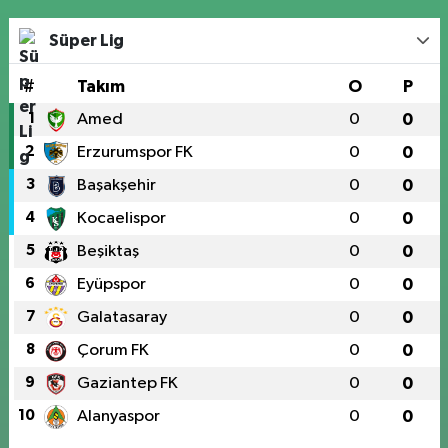
Süper Lig
#
Takım
O
P
1
Amed
0
0
2
Erzurumspor FK
0
0
3
Başakşehir
0
0
4
Kocaelispor
0
0
5
Beşiktaş
0
0
6
Eyüpspor
0
0
7
Galatasaray
0
0
8
Çorum FK
0
0
9
Gaziantep FK
0
0
10
Alanyaspor
0
0