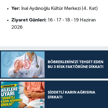
Yer:
İnal Aydınoğlu Kültür Merkezi (4. Kat)
Ziyaret Günleri:
16 - 17 - 18 - 19 Haziran
2026
BÖBREKLERİNİZİ TEHDİT EDEN
BU 3 RİSK FAKTÖRÜNE DİKKAT!
ŞİDDETLİ KARIN AĞRISINA
DİKKAT!