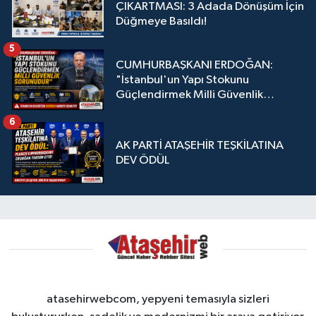
ÇIKARTMASI: 3 Adada Dönüşüm İçin
Düğmeye Basıldı!
5
CUMHURBAŞKANI ERDOĞAN:
"İstanbul'un Yapı Stokunu
Güçlendirmek Milli Güvenlik
Sorunudur"
6
AK PARTİ ATAŞEHİR TEŞKİLATINA
DEV ÖDÜL
atasehirwebcom, yepyeni temasıyla sizleri