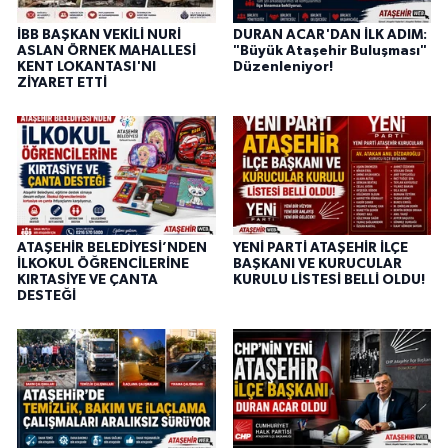
İBB BAŞKAN VEKİLİ NURİ
DURAN ACAR'DAN İLK ADIM:
ASLAN ÖRNEK MAHALLESİ
"Büyük Ataşehir Buluşması"
KENT LOKANTASI'NI
Düzenleniyor!
ZİYARET ETTİ
ATAŞEHİR BELEDİYESİ’NDEN
YENİ PARTİ ATAŞEHİR İLÇE
İLKOKUL ÖĞRENCİLERİNE
BAŞKANI VE KURUCULAR
KIRTASİYE VE ÇANTA
KURULU LİSTESİ BELLİ OLDU!
DESTEĞİ