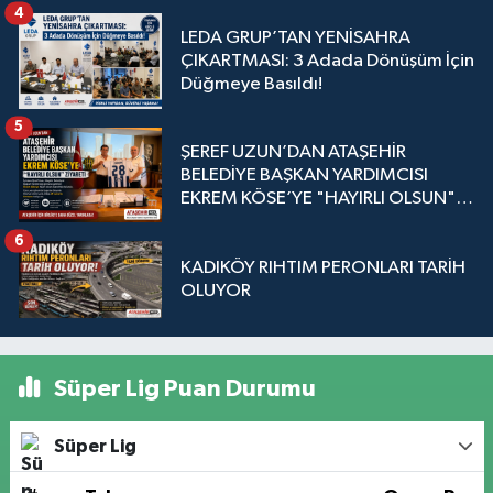
4
LEDA GRUP’TAN YENİSAHRA
ÇIKARTMASI: 3 Adada Dönüşüm İçin
Düğmeye Basıldı!
5
ŞEREF UZUN’DAN ATAŞEHİR
BELEDİYE BAŞKAN YARDIMCISI
EKREM KÖSE’YE "HAYIRLI OLSUN"
ZİYARETİ
6
KADIKÖY RIHTIM PERONLARI TARİH
OLUYOR
Süper Lig Puan Durumu
Süper Lig