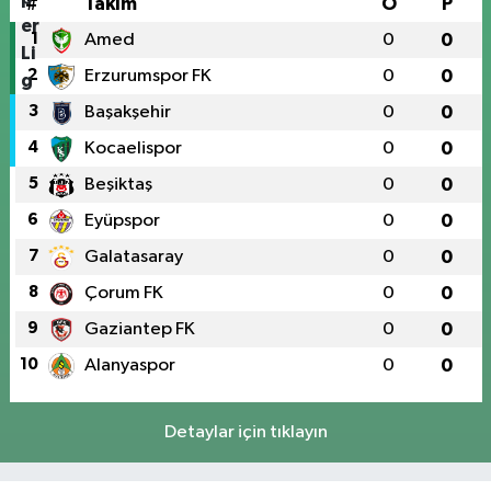
#
Takım
O
P
1
Amed
0
0
2
Erzurumspor FK
0
0
3
Başakşehir
0
0
4
Kocaelispor
0
0
5
Beşiktaş
0
0
6
Eyüpspor
0
0
7
Galatasaray
0
0
8
Çorum FK
0
0
9
Gaziantep FK
0
0
10
Alanyaspor
0
0
Detaylar için tıklayın