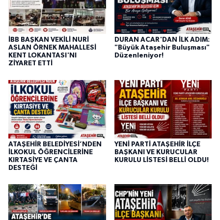
İBB BAŞKAN VEKİLİ NURİ
DURAN ACAR'DAN İLK ADIM:
ASLAN ÖRNEK MAHALLESİ
"Büyük Ataşehir Buluşması"
KENT LOKANTASI'NI
Düzenleniyor!
ZİYARET ETTİ
ATAŞEHİR BELEDİYESİ’NDEN
YENİ PARTİ ATAŞEHİR İLÇE
İLKOKUL ÖĞRENCİLERİNE
BAŞKANI VE KURUCULAR
KIRTASİYE VE ÇANTA
KURULU LİSTESİ BELLİ OLDU!
DESTEĞİ