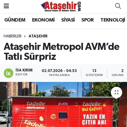
GÜNDEM
EKONOMİ
SİYASİ
SPOR
TEKNOLOJİ
Hava Durumu
Trafik Durumu
HABERLER
ATAŞEHİR
Ataşehir Metropol AVM’de
Süper Lig Puan Durumu ve Fikstür
Tatlı Sürpriz
Tüm Manşetler
İSA KIRIM
02.07.2026 - 04:53
13
2 
EDITÖR
YAYINLANMA
GÖSTERIM
OKUNMA 
Son Dakika Haberleri
Haber Arşivi