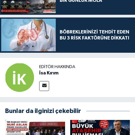
BİR GÜNLÜK MOLA
BÖBREKLERİNİZİ TEHDİT EDEN
BU 3 RİSK FAKTÖRÜNE DİKKAT!
EDITÖR HAKKINDA
İsa Kırım
Bunlar da ilginizi çekebilir