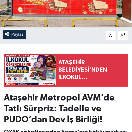
Paylaş
-
+
A
A
ATAŞEHİR
BELEDİYESİ’NDEN
İLKOKUL
ÖĞRENCİLERİNE
KIRTASİYE VE ÇANTA
Ataşehir Metropol AVM’de
DESTEĞİ
Tatlı Sürpriz: Tadelle ve
PUDO’dan Dev İş Birliği!