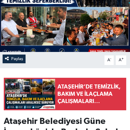
Paylaş
-
+
A
A
ATAŞEHİR’DE TEMİZLİK,
BAKIM VE İLAÇLAMA
ÇALIŞMALARI
ARALIKSIZ SÜRÜYOR
Ataşehir Belediyesi Güne