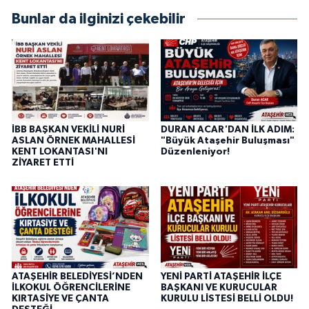
Bunlar da ilginizi çekebilir
İBB BAŞKAN VEKİLİ NURİ
DURAN ACAR'DAN İLK ADIM:
ASLAN ÖRNEK MAHALLESİ
"Büyük Ataşehir Buluşması"
KENT LOKANTASI'NI
Düzenleniyor!
ZİYARET ETTİ
ATAŞEHİR BELEDİYESİ’NDEN
YENİ PARTİ ATAŞEHİR İLÇE
İLKOKUL ÖĞRENCİLERİNE
BAŞKANI VE KURUCULAR
KIRTASİYE VE ÇANTA
KURULU LİSTESİ BELLİ OLDU!