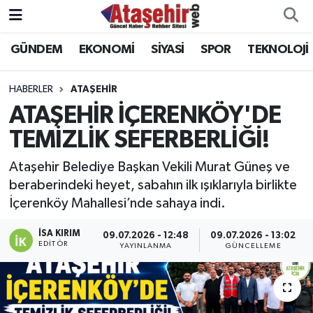
GÜNDEM
EKONOMİ
SİYASİ
SPOR
TEKNOLOJİ
Hava Durumu
Trafik Durumu
HABERLER
ATAŞEHİR
ATAŞEHİR İÇERENKÖY'DE
Süper Lig Puan Durumu ve Fikstür
TEMİZLİK SEFERBERLİĞİ!
Tüm Manşetler
Ataşehir Belediye Başkan Vekili Murat Güneş ve
beraberindeki heyet, sabahın ilk ışıklarıyla birlikte
Son Dakika Haberleri
İçerenköy Mahallesi’nde sahaya indi.
Haber Arşivi
İSA KIRIM
09.07.2026 - 12:48
09.07.2026 - 13:02
EDITÖR
YAYINLANMA
GÜNCELLEME