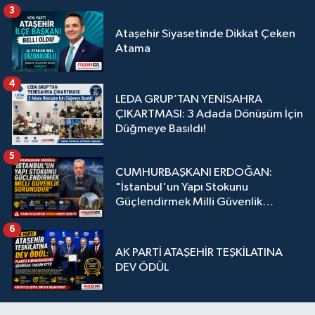
3
Ataşehir Siyasetinde Dikkat Çeken
Atama
4
LEDA GRUP’TAN YENİSAHRA
ÇIKARTMASI: 3 Adada Dönüşüm İçin
Düğmeye Basıldı!
5
CUMHURBAŞKANI ERDOĞAN:
"İstanbul'un Yapı Stokunu
Güçlendirmek Milli Güvenlik
Sorunudur"
6
AK PARTİ ATAŞEHİR TEŞKİLATINA
DEV ÖDÜL