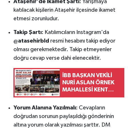
Ataşehir'de İkamet Şartı:
Yarışmaya
katılacak kişilerin Ataşehir ilçesinde ikamet
etmesi zorunludur.
Takip Şartı:
Katılımcıların Instagram'da
@atasehirbld
resmi hesabını takip ediyor
olması gerekmektedir. Takip etmeyenler
doğru cevap verse dahi elenecektir.
İBB BAŞKAN VEKİLİ
NURİ ASLAN ÖRNEK
MAHALLESİ KENT
LOKANTASI'NI
ZİYARET ETTİ
Yorum Alanına Yazılmalı:
Cevapların
doğrudan sorunun paylaşıldığı gönderinin
altına yorum olarak yazılması şarttır. DM