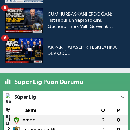
5
CUMHURBAŞKANI ERDOĞAN:
"İstanbul'un Yapı Stokunu
Güçlendirmek Milli Güvenlik
Sorunudur"
6
AK PARTİ ATAŞEHİR TEŞKİLATINA
DEV ÖDÜL
Süper Lig Puan Durumu
Süper Lig
#
Takım
O
P
1
Amed
0
0
2
Erzurumspor FK
0
0