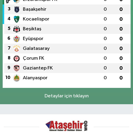
3
Başakşehir
0
0
4
Kocaelispor
0
0
5
Beşiktaş
0
0
6
Eyüpspor
0
0
7
Galatasaray
0
0
8
Çorum FK
0
0
9
Gaziantep FK
0
0
10
Alanyaspor
0
0
Detaylar için tıklayın