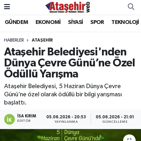
GÜNDEM
EKONOMİ
SİYASİ
SPOR
TEKNOLOJİ
Hava Durumu
Trafik Durumu
HABERLER
ATAŞEHİR
Ataşehir Belediyesi'nden
Süper Lig Puan Durumu ve Fikstür
Dünya Çevre Günü’ne Özel
Ödüllü Yarışma
Tüm Manşetler
Ataşehir Belediyesi, 5 Haziran Dünya Çevre
Son Dakika Haberleri
Günü’ne özel olarak ödüllü bir bilgi yarışması
başlattı.
Haber Arşivi
İSA KIRIM
05.06.2026 - 20:53
05.06.2026 - 21:01
EDITÖR
YAYINLANMA
GÜNCELLEME