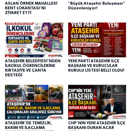
ASLAN ÖRNEK MAHALLESİ
"Büyük Ataşehir Buluşması"
KENT LOKANTASI'NI
Düzenleniyor!
ZİYARET ETTİ
ATAŞEHİR BELEDİYESİ’NDEN
YENİ PARTİ ATAŞEHİR İLÇE
İLKOKUL ÖĞRENCİLERİNE
BAŞKANI VE KURUCULAR
KIRTASİYE VE ÇANTA
KURULU LİSTESİ BELLİ OLDU!
DESTEĞİ
ATAŞEHİR’DE TEMİZLİK,
CHP’NİN YENİ ATAŞEHİR İLÇE
BAKIM VE İLAÇLAMA
BAŞKANI DURAN ACAR